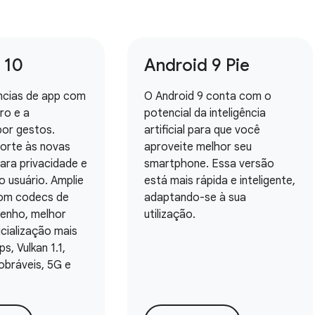
 10
Android 9 Pie
ências de app com
O Android 9 conta com o
ro e a
potencial da inteligência
or gestos.
artificial para que você
orte às novas
aproveite melhor seu
ara privacidade e
smartphone. Essa versão
 usuário. Amplie
está mais rápida e inteligente,
om codecs de
adaptando-se à sua
enho, melhor
utilização.
icialização mais
s, Vulkan 1.1,
obráveis, 5G e