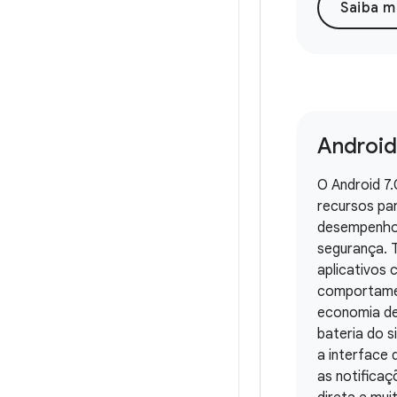
Saiba m
Android
O Android 7
recursos pa
desempenho,
segurança. 
aplicativos
comportame
economia d
bateria do s
a interface d
as notifica