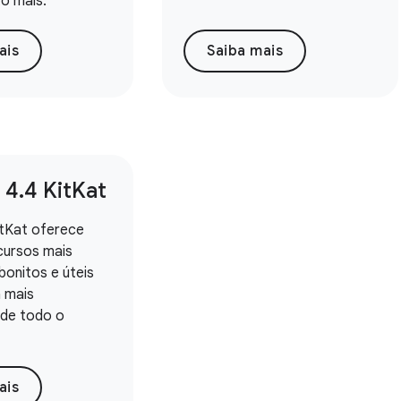
to mais.
ais
Saiba mais
 4
.
4 Kit
Kat
itKat oferece
cursos mais
bonitos e úteis
a mais
 de todo o
ais