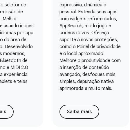
o seletor de
expressiva, dinâmica e
ermissão de
pessoal. Estenda seus apps
. Melhor
com widgets reformulados,
de usando ícones
AppSearch, modo jogo e
idiomas por app
codecs novos. Ofereça
ão da área de
suporte a novas proteções,
ia. Desenvolvido
como o Painel de privacidade
s modernos,
e o local aproximado.
Bluetooth de
Melhore a produtividade com
mo e MIDI 2.0
a inserção de conteúdo
a experiência
avançado, desfoques mais
blets e telas
simples, depuração nativa
aprimorada e muito mais.
ais
Saiba mais