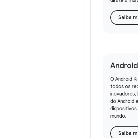
direta e mui
Saiba m
Android
O Android K
todos os re
inovadores, 
do Android 
dispositivos
mundo.
Saiba m