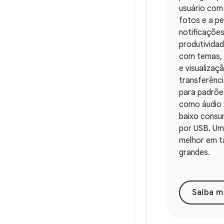
usuário com 
fotos e a p
notificações
produtivida
com temas, 
e visualizaç
transferênc
para padrõe
como áudio 
baixo consu
por USB. Um
melhor em ta
grandes.
Saiba m