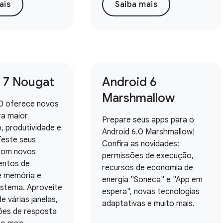
ais
Saiba mais
 7 Nougat
Android 6
Marshmallow
.0 oferece novos
ra maior
Prepare seus apps para o
 produtividade e
Android 6.0 Marshmallow!
Teste seus
Confira as novidades:
 com novos
permissões de execução,
ntos de
recursos de economia de
e memória e
energia "Soneca" e "App em
istema. Aproveite
espera", novas tecnologias
e várias janelas,
adaptativas e muito mais.
ções de resposta