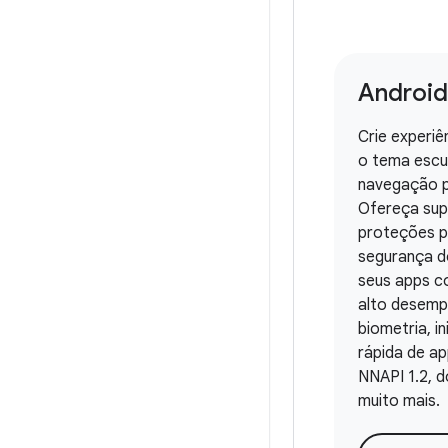
Android
Crie experi
o tema escu
navegação p
Ofereça sup
proteções p
segurança do
seus apps c
alto desemp
biometria, in
rápida de app
NNAPI 1.2, d
muito mais.