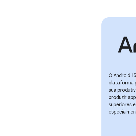
O Android 15
plataforma p
sua produti
produzir app
superiores e
especialmen