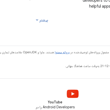
developers to 
this year's biggest
helpful apps
announcements and celebrate
That’s why we
our Android developer
the best loc
expand_more
بیشتر
community in this
with our AP
#androidcountdown video.
Location Pro
 مشمول پروانه‌های توصیف‌شده در
پروانه محتوا
YouTube
Android Developers را در