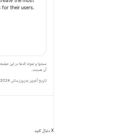
create the most
 for their users.
 aim to provide
ation experience
Is like the Fused
vider API (FLP).
However, we’ve
محتوا و نمونه کدها در این صفحه
آن هستند.
تاریخ آخرین به‌روزرسانی 2024-12-21 به‌وقت ساعت هماهنگ جهانی.
X
AndroidDev@ را در X دنبال کنید