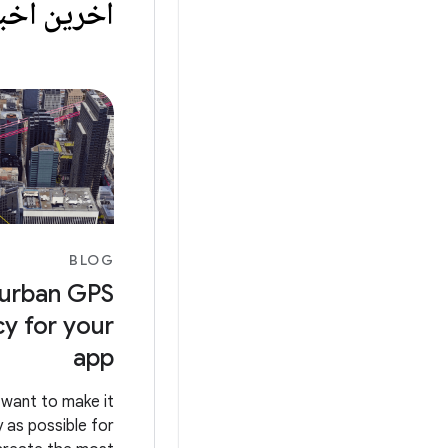
آخرین اخبا
BLOG
 urban GPS
y for your
app
 want to make it
 as possible for