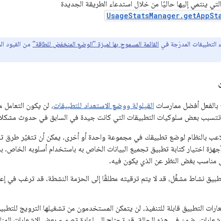
لتي ينتمي إليها حاليًا من خلال استدعاء الطريقة الجديدة
UsageStatsManager.getAppSt
 التطبيقات المدرَجة في
القائمة المسموح بها لميزة "الوضع المنخفض للطاقة"
من القيود ال
ع بالفعل أفضل ممارسات
القيلولة ووضع الاستعداد للتطبيقات
، لن يكون التعامل مع
 تتسبب بعض سلوكيات التطبيقات التي كانت جيدة في السابق في حدوث مشكلا
لاعب بالنظام لوضع تطبيقك في مجموعة واحدة أو أخرى. يمكن أن تتغيّر طرق تجم
هزة اختيار كتابة تطبيق تجميع البيانات الخاص به باستخدام أسلوبه الخاص. بدلاً
مناسب بغض النظر عن الذي يكون فيه.
تطبيق نشاط مشغِّل، قد لا يتم ترقيته مطلقًا إلى الحزمة النشطة. قد ترغب في
عارات التطبيق قابلة للتنفيذ، لن يتمكن المستخدمون من تشغيلها الترويج للتطب
لإشعارات. ضِمن في هذه الحالة، قد تحتاج إلى إعادة تصميم بعض الإشعارات الم