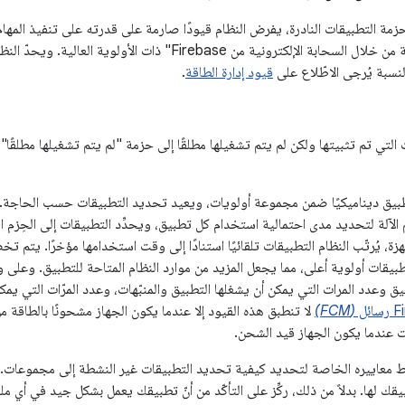
حزمة التطبيقات النادرة، يفرض النظام قيودًا صارمة على قدرته على تنفيذ المهام
رسائل ميزة "المراسلة من خلال السحابة الإلكترونية من Firebase" ذات
النسبة يُرجى الاطّلاع على
قيود إدارة الطاقة
.
التي تم تثبيتها ولكن لم يتم تشغيلها مطلقًا إلى حزمة "لم يتم تشغيلها مطلقًا"
طبيق ديناميكيًا ضمن مجموعة أولويات، ويعيد تحديد التطبيقات حسب الحاجة. ق
 الآلة لتحديد مدى احتمالية استخدام كل تطبيق، ويحدِّد التطبيقات إلى الحِزم ال
جهزة، يُرتّب النظام التطبيقات تلقائيًا استنادًا إلى وقت استخدامها مؤخرًا. يتم
تطبيقات أولوية أعلى، مما يجعل المزيد من موارد النظام المتاحة للتطبيق. وع
 وعدد المرات التي يمكن أن يشغلها التطبيق والمنبّهات، وعدد المرّات التي يم
ئل
(FCM)
لا تنطبق هذه القيود إلا عندما يكون الجهاز مشحونًا بالطاقة م
ت عندما يكون الجهاز قيد الشحن.
بط معاييره الخاصة لتحديد كيفية تحديد التطبيقات غير النشطة إلى مجموعات.
قك لها. بدلاً من ذلك، ركِّز على التأكّد من أنّ تطبيقك يعمل بشكل جيد في أ