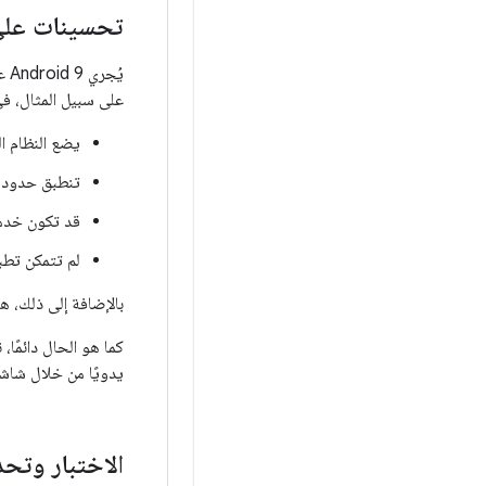
تحسينات على 
يُ
على سبيل المثال، في ينشئ AOSP، يطبّق النظا
يضع النظام ال
تنطبق حدود ا
قد تكون خدمات
لم تتمكن تطب
بالإضافة إلى ذلك، ه
كما هو الحال دائمًا
يدويًا من خلال شا
الاختبار وتحد