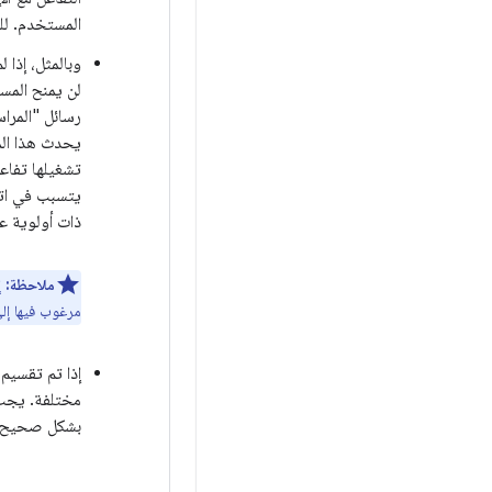
المستخدم. لل
لن يمنح المس
تشغيلها تفاع
ذات أولوية عا
ملاحظة:
إ
مرغوب فيها إل
إذا تم تقسيم
مختلفة. يجب 
بشكل صحيح.