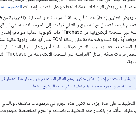
حصول على بعض الإرشادات، يمكنك الاطّلاع على تصميم إشعارات
التصميم المتع
تخدم فرصة للتفاعل مع التطبيق وبالتالي ترقيته إلى الحزمة النشطة. في الواق
رسائل "المراسلة عبر السحابة الإلكترونية من Firebase" ذات الأولو
يحدث هذا الموقف أبدًا. إذا كنت وضع علامة على رسالة FCM على أ
ل المستخدم، فقد يتسبب ذلك في عواقب سلبية أخرى؛ على سبيل المثال، إلى ا
يتسبب في اتخاذ إ
دية.
ذا رفض المستخدم إشعارًا بشكل متكرر، يمنح النظام المستخدم خيار حظر هذا الإشعار في ا
ى المستخدمين لمجرد محاولة إبقاء تطبيقك في ملف الترشيح النشط.
 التطبيقات على عدة حِزم، قد تكون هذه الحِزم في مجموعات مختلفة، وبالتال
عليك التأكد من باختبار هذه التطبيقات باستخدام الحزم المخصصة لمجموعات 