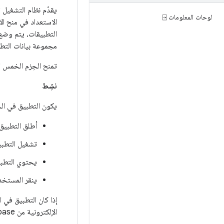
لوحات المعلومات ⍈
الاستعداد في منح ال
التطبيقات، يتم وضع 
مجموعة بيانات التطب
تمنح الحِزم الخمس 
نشِط
يكون التطبيق في ال
أطلق التطبيق 
تشغيل التطبي
يحتوي التطبي
ينقر المستخد
إذا كان التطبيق في 
الإلكترونية من Firebase".