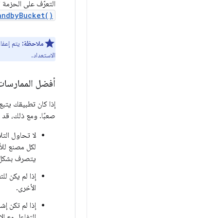
التعرّف على الحزمة ا
andbyBucket()
ملاحظة:
يتم إعفاء
الاستعداد.
أفضل الممارسات
إذا كان تطبيقك يتب
صعبًا. ومع ذلك، قد
لا تحاول الت
لكل مصنع للأج
يتصرف بشكل 
إذا لم يكن لل
الأخرى.
إذا لم تكن إش
التفاعل مع ا