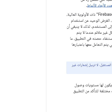
دد الأبعاد الأنماط
.
وبالمثل، إذا لم يعرض التطبيق إشعارًا عند تلقّي رسالة "المراسلة عبر السحابة الإلكترونية من Firebase" ذات الأولوية العالية،
ع، الغرض الوحيد عن استخدام
ية العالية هو دفع إشعار إلى المستخدم، لذلك لا ينبغي أن
نها ذات أولوية عالية بشكل غير ملائم عندما لا يتم
ستنفاد حصته في التطبيق، ما
جراءات ملحّة رسائل "المراسلة عبر السحابة الإلكترونية من Firebase" التي يتم التعامل معها باعتبارها
لمستقبل. لا ترسِل إشعارات غير
ي يكون لها مستويات وصول
مختلفة للتأكد من التطبيق