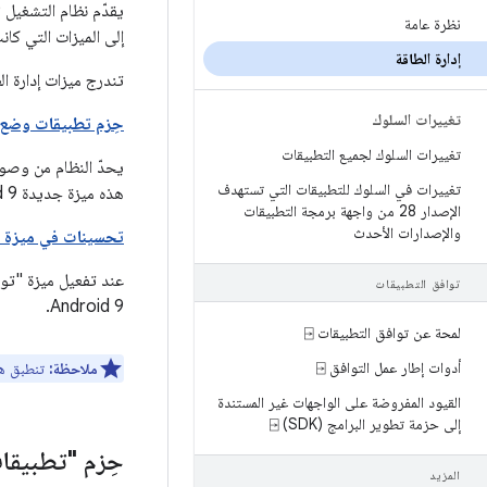
نظرة عامة
إلى الميزات التي كا
إدارة الطاقة
تندرج ميزات إدارة ا
تغييرات السلوك
حِزم تطبيقات وضع 
تغييرات السلوك لجميع التطبيقات
يحدّ النظام من وصول 
تغييرات في السلوك للتطبيقات التي تستهدف
هذه ميزة جديدة Android 9.
الإصدار 28 من واجهة برمجة التطبيقات
والإصدارات الأحدث
تحسينات في ميزة "
عند تفعيل ميزة "توف
توافق التطبيقات
Android 9.
لمحة عن توافق التطبيقات ⍈
أدوات إطار عمل التوافق ⍈
ملاحظة:
تنطبق هذه 
القيود المفروضة على الواجهات غير المستندة
إلى حزمة تطوير البرامج (SDK) ⍈
حِزم "تطبيقا
المزيد