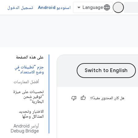
استوديو Android
تسجيل الدخول
على هذه الصفحة
حِزم "تطبيقات في
وضع الاستعداد"
أفضل الممارسات
تحسينات على ميزة
"توفير شحن
هل كان المحتوى مفيدًا؟
البطارية"
الاختبار وتحديد
المشاكل وحلّها
أوامر Android
Debug Bridge