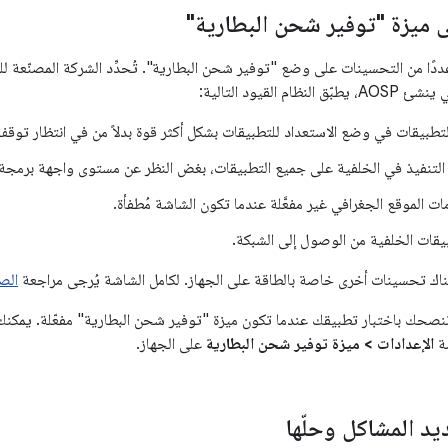
ميزة "توفير شحن البطارية"
جري Android 9 عددًا من التحسينات على وضع "توفير شحن البطارية". تُحدِّد الشركة المصنّع
م القيود التالية:
تطبيقات في وضع الاستعداد للتطبيقات بشكل أكثر قوة بدلاً من في انتظار توقف
لتنفيذ في الخلفية على جميع التطبيقات، بغض النظر عن مستوى واجهة برمجة ا
 الموقع الجغرافي غير مفعَّلة عندما تكون الشاشة مُطفأة.
يقات الخلفية من الوصول إلى الشبكة.
ناك تحسينات أخرى خاصة بالطاقة على الجهاز. لكامل الشاشة يُرجى مراجعة
الص
، ننصحك باختبار تطبيقك عندما تكون ميزة "توفير شحن البطارية" مفعّلة. يمكن
شة
الإعدادات > ميزة توفير شحن البطارية
على الجهاز.
يد المشاكل وحلّها