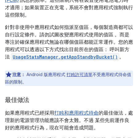
(FCM)
訊息的頻率。這些限制只有在裝置使用電池電力時
才適用；如果裝置正在充電，系統不會對應用程式強制執行
這些限制。
針對非使用中應用程式如何指派至值區，每個製造商都可以
自行設定條件。請勿試圖改變應用程式使用的值區 。而是
專注於確保應用程式無論在哪個值區都能正常運作。您的應
用程式可以透過以下方式找出目前所在的值區： 呼叫新方
法
UsageStatsManager.getAppStandbyBucket()
。
注意：
Android 版應用程式
打盹許可清單
不受應用程式待命值
區的限制。
最佳做法
如果應用程式已經採用
打盹和應用程式待命
的最佳做法，處
理新的電源管理功能應該不會太難。不過 某些先前運作良
好的應用程式行為，現在可能會造成問題。