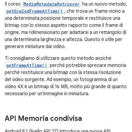
Il corso
MediaMetadataRetriever
ha un nuovo metodo,
getScaledFrameAtTime()
, che trova un frame vicino a
una determinata posizione temporale e restituisce una
bitmap con lo stesso aspetto rapporto come il frame di
origine, ma ridimensionato per adattarsi a un rettangolo di
una determinata larghezza e altezza. Questo è utile per
generare miniature dai video.
Ti consigliamo di utilizzare questo metodo anziché
getFrameAtTime()
perché potrebbe sprecare memoria
perché restituisce una bitmap con la stessa risoluzione
del video sorgente. Ad esempio, un fotogramma di un
video 4K è un bitmap di 16 MB, molto più grande di quanto
necessario per un'immagine in miniatura.
API Memoria condivisa
Android 8.1 (livello API 27) introduce una nuova API