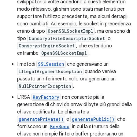
sviluppatori a volte accedono a questi elementi in
modo riflessivo, gli shim sono stati mantenuti per
supportare l'utilizzo precedente, ma alcuni dettagli
sono cambiati. Ad esempio, le socket in precedenza
erano di tipo
OpenSSLSocketImpl
, ma ora sono di
tipo
ConscryptFileDescriptorSocket
o
ConscryptEngineSocket
, che estendono
entrambe
OpenSSLSocketImpl
.
I metodi
SSLSession
che generavano un
IllegalArgumentException
quando veniva
passato un riferimento nullo ora generano un
NullPointerException
.
L'RSA
KeyFactory
non consente più la
generazione di chiavi da array di byte più grandi della
chiave codificata. Le chiamate a
generatePrivate()
e
generatePublic()
che
forniscono un
KeySpec
in cui la struttura della
chiave non riempie l'intero buffer produrranno un