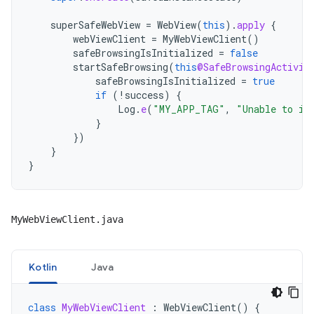
superSafeWebView
=
WebView
(
this
).
apply
{
webViewClient
=
MyWebViewClient
()
safeBrowsingIsInitialized
=
false
startSafeBrowsing
(
this
@SafeBrowsingActivit
safeBrowsingIsInitialized
=
true
if
(
!
success
)
{
Log
.
e
(
"MY_APP_TAG"
,
"Unable to in
}
})
}
}
MyWebViewClient.java
Kotlin
Java
class
MyWebViewClient
:
WebViewClient
()
{