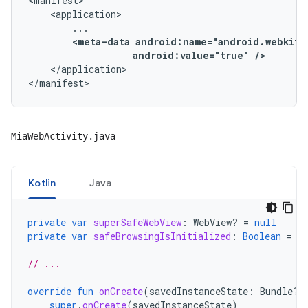
<manifest>

    <application>

        ...

<meta-data android:name="android.webkit.
                   android:value="true" />
    </application>

</manifest>
MiaWebActivity.java
Kotlin
Java
private
var
superSafeWebView
:
WebView? 
=
null
private
var
safeBrowsingIsInitialized
:
Boolean
=
f
// ...
override
fun
onCreate
(
savedInstanceState
:
Bundle?)
super
.
onCreate
(
savedInstanceState
)