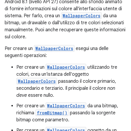
Android 8.1 (livello API 27) consente allo sfondo animato
di fornire informazioni sul colore all'interfaccia utente di
sistema. Per farlo, crea un
WallpaperColors
da una
bitmap, un drawable o dall'utilizzo di tre colori selezionati
manualmente. Puoi anche recuperare queste informazioni
sul colore.
Per creare un
WallpaperColors
esegui una delle
seguenti operazioni:
Per creare un
WallpaperColors
utilizzando tre
colori, crea un'istanza dell'oggetto
WallpaperColors
passando il colore primario,
secondario e terziario. Il principale il colore
non
deve
essere nullo.
Per creare un
WallpaperColors
da una bitmap,
richiama
fromBitmap()
passando la sorgente
bitmap come parametro.
Per creare un
WallpaperColors
oggetto da un