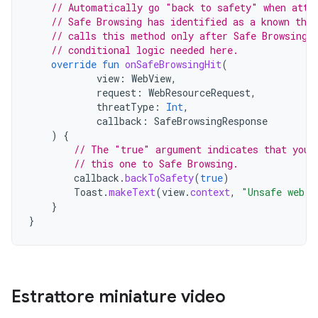
// Automatically go "back to safety" when atte
// Safe Browsing has identified as a known thre
// calls this method only after Safe Browsing 
// conditional logic needed here.
override
fun
onSafeBrowsingHit
(
view
:
WebView
,
request
:
WebResourceRequest
,
threatType
:
Int
,
callback
:
SafeBrowsingResponse
)
{
// The "true" argument indicates that your
// this one to Safe Browsing.
callback
.
backToSafety
(
true
)
Toast
.
makeText
(
view
.
context
,
"Unsafe web p
}
}
Estrattore miniature video