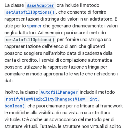
La classe
BaseAdapter
ora include il metodo
setAutofillOptions()
, che consente di fornire
rappresentazioni di stringa dei valori in un adattatore. È
utile per lo
spinner
che generano dinamicamente i valori
negli adattatori. Ad esempio: puoi usare il metodo
setAutofillOptions()
per fornire una stringa una
rappresentazione dell'elenco di anni che gli utenti
possono scegliere nell'ambito data di scadenza della
carta di credito. I servizi di compilazione automatica
possono utilizzare la rappresentazione stringa per
compilare in modo appropriato le viste che richiedono i
dati.
Inoltre, la classe
AutofillManager
include il metodo
notifyViewVisibilityChanged(View, int,
boolean)
che puoi chiamare per notificare al framework
le modifiche alla visibilità di una vista in una struttura
virtuale. C'è anche un sovraccarico del metodo per di
strutture virtuali. Tuttavia, le strutture non virtuali di solito