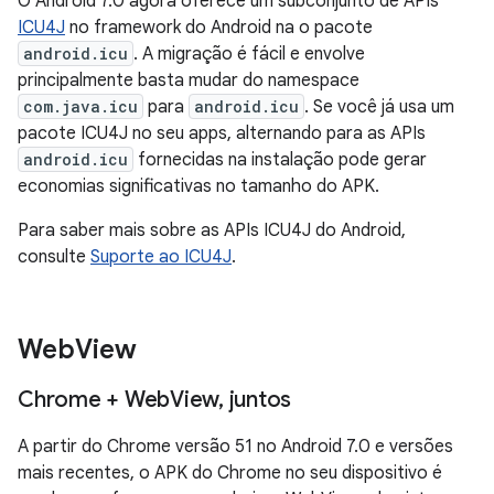
O Android 7.0 agora oferece um subconjunto de APIs
ICU4J
no framework do Android na o pacote
android.icu
. A migração é fácil e envolve
principalmente basta mudar do namespace
com.java.icu
para
android.icu
. Se você já usa um
pacote ICU4J no seu apps, alternando para as APIs
android.icu
fornecidas na instalação pode gerar
economias significativas no tamanho do APK.
Para saber mais sobre as APIs ICU4J do Android,
consulte
Suporte ao ICU4J
.
Web
View
Chrome + Web
View
,
juntos
A partir do Chrome versão 51 no Android 7.0 e versões
mais recentes, o APK do Chrome no seu dispositivo é