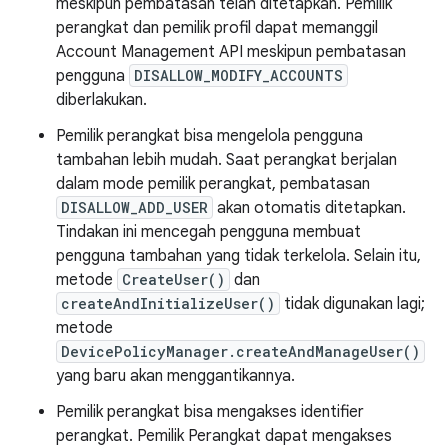
meskipun pembatasan telah ditetapkan. Pemilik
perangkat dan pemilik profil dapat memanggil
Account Management API meskipun pembatasan
pengguna
DISALLOW_MODIFY_ACCOUNTS
diberlakukan.
Pemilik perangkat bisa mengelola pengguna
tambahan lebih mudah. Saat perangkat berjalan
dalam mode pemilik perangkat, pembatasan
DISALLOW_ADD_USER
akan otomatis ditetapkan.
Tindakan ini mencegah pengguna membuat
pengguna tambahan yang tidak terkelola. Selain itu,
metode
CreateUser()
dan
createAndInitializeUser()
tidak digunakan lagi;
metode
DevicePolicyManager.createAndManageUser()
yang baru akan menggantikannya.
Pemilik perangkat bisa mengakses identifier
perangkat. Pemilik Perangkat dapat mengakses