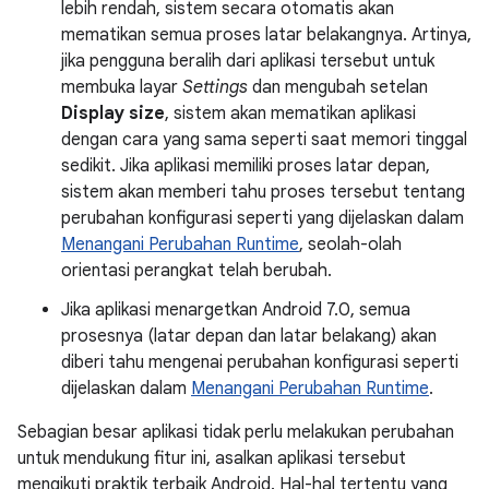
lebih rendah, sistem secara otomatis akan
mematikan semua proses latar belakangnya. Artinya,
jika pengguna beralih dari aplikasi tersebut untuk
membuka layar
Settings
dan mengubah setelan
Display size
, sistem akan mematikan aplikasi
dengan cara yang sama seperti saat memori tinggal
sedikit. Jika aplikasi memiliki proses latar depan,
sistem akan memberi tahu proses tersebut tentang
perubahan konfigurasi seperti yang dijelaskan dalam
Menangani Perubahan Runtime
, seolah-olah
orientasi perangkat telah berubah.
Jika aplikasi menargetkan Android 7.0, semua
prosesnya (latar depan dan latar belakang) akan
diberi tahu mengenai perubahan konfigurasi seperti
dijelaskan dalam
Menangani Perubahan Runtime
.
Sebagian besar aplikasi tidak perlu melakukan perubahan
untuk mendukung fitur ini, asalkan aplikasi tersebut
mengikuti praktik terbaik Android. Hal-hal tertentu yang