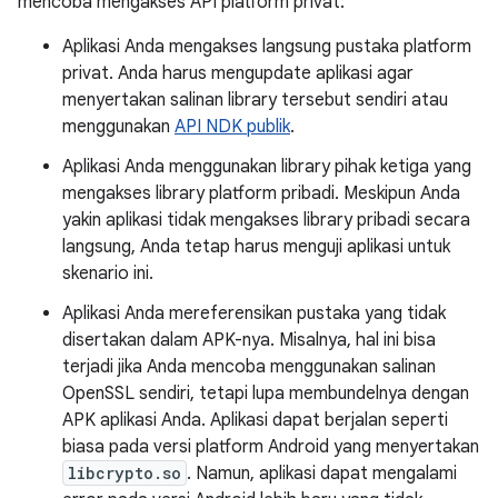
mencoba mengakses API platform privat:
Aplikasi Anda mengakses langsung pustaka platform
privat. Anda harus mengupdate aplikasi agar
menyertakan salinan library tersebut sendiri atau
menggunakan
API NDK publik
.
Aplikasi Anda menggunakan library pihak ketiga yang
mengakses library platform pribadi. Meskipun Anda
yakin aplikasi tidak mengakses library pribadi secara
langsung, Anda tetap harus menguji aplikasi untuk
skenario ini.
Aplikasi Anda mereferensikan pustaka yang tidak
disertakan dalam APK-nya. Misalnya, hal ini bisa
terjadi jika Anda mencoba menggunakan salinan
OpenSSL sendiri, tetapi lupa membundelnya dengan
APK aplikasi Anda. Aplikasi dapat berjalan seperti
biasa pada versi platform Android yang menyertakan
libcrypto.so
. Namun, aplikasi dapat mengalami