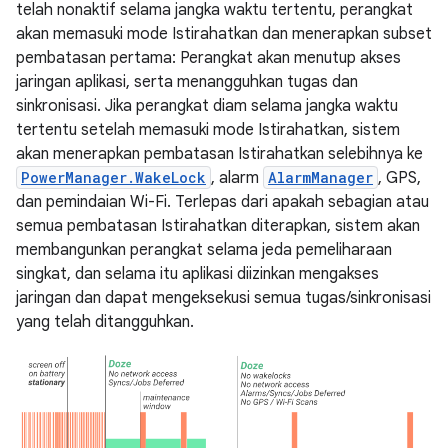
telah nonaktif selama jangka waktu tertentu, perangkat
akan memasuki mode Istirahatkan dan menerapkan subset
pembatasan pertama: Perangkat akan menutup akses
jaringan aplikasi, serta menangguhkan tugas dan
sinkronisasi. Jika perangkat diam selama jangka waktu
tertentu setelah memasuki mode Istirahatkan, sistem
akan menerapkan pembatasan Istirahatkan selebihnya ke
PowerManager.WakeLock
, alarm
AlarmManager
, GPS,
dan pemindaian Wi-Fi. Terlepas dari apakah sebagian atau
semua pembatasan Istirahatkan diterapkan, sistem akan
membangunkan perangkat selama jeda pemeliharaan
singkat, dan selama itu aplikasi diizinkan mengakses
jaringan dan dapat mengeksekusi semua tugas/sinkronisasi
yang telah ditangguhkan.