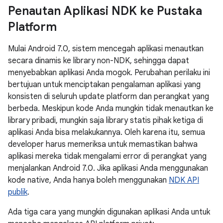
Penautan Aplikasi NDK ke Pustaka
Platform
Mulai Android 7.0, sistem mencegah aplikasi menautkan
secara dinamis ke library non-NDK, sehingga dapat
menyebabkan aplikasi Anda mogok. Perubahan perilaku ini
bertujuan untuk menciptakan pengalaman aplikasi yang
konsisten di seluruh update platform dan perangkat yang
berbeda. Meskipun kode Anda mungkin tidak menautkan ke
library pribadi, mungkin saja library statis pihak ketiga di
aplikasi Anda bisa melakukannya. Oleh karena itu, semua
developer harus memeriksa untuk memastikan bahwa
aplikasi mereka tidak mengalami error di perangkat yang
menjalankan Android 7.0. Jika aplikasi Anda menggunakan
kode native, Anda hanya boleh menggunakan
NDK API
publik
.
Ada tiga cara yang mungkin digunakan aplikasi Anda untuk