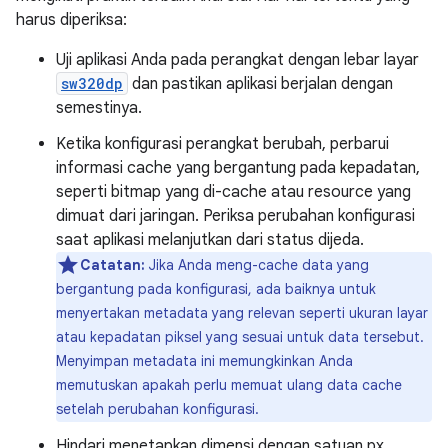
harus diperiksa:
Uji aplikasi Anda pada perangkat dengan lebar layar
sw320dp
dan pastikan aplikasi berjalan dengan
semestinya.
Ketika konfigurasi perangkat berubah, perbarui
informasi cache yang bergantung pada kepadatan,
seperti bitmap yang di-cache atau resource yang
dimuat dari jaringan. Periksa perubahan konfigurasi
saat aplikasi melanjutkan dari status dijeda.
Catatan:
Jika Anda meng-cache data yang
bergantung pada konfigurasi, ada baiknya untuk
menyertakan metadata yang relevan seperti ukuran layar
atau kepadatan piksel yang sesuai untuk data tersebut.
Menyimpan metadata ini memungkinkan Anda
memutuskan apakah perlu memuat ulang data cache
setelah perubahan konfigurasi.
Hindari menetapkan dimensi dengan satuan px,