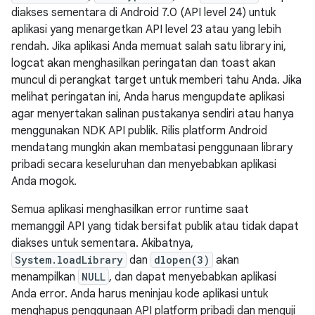
diakses sementara di Android 7.0 (API level 24) untuk
aplikasi yang menargetkan API level 23 atau yang lebih
rendah. Jika aplikasi Anda memuat salah satu library ini,
logcat akan menghasilkan peringatan dan toast akan
muncul di perangkat target untuk memberi tahu Anda. Jika
melihat peringatan ini, Anda harus mengupdate aplikasi
agar menyertakan salinan pustakanya sendiri atau hanya
menggunakan NDK API publik. Rilis platform Android
mendatang mungkin akan membatasi penggunaan library
pribadi secara keseluruhan dan menyebabkan aplikasi
Anda mogok.
Semua aplikasi menghasilkan error runtime saat
memanggil API yang tidak bersifat publik atau tidak dapat
diakses untuk sementara. Akibatnya,
System.loadLibrary
dan
dlopen(3)
akan
menampilkan
NULL
, dan dapat menyebabkan aplikasi
Anda error. Anda harus meninjau kode aplikasi untuk
menghapus penggunaan API platform pribadi dan menguji