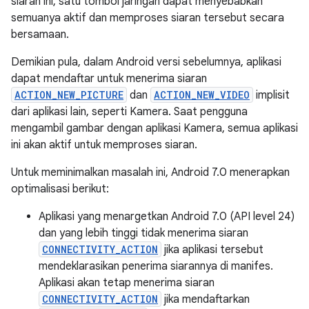
siaran ini, satu tombol jaringan dapat menyebabkan
semuanya aktif dan memproses siaran tersebut secara
bersamaan.
Demikian pula, dalam Android versi sebelumnya, aplikasi
dapat mendaftar untuk menerima siaran
ACTION_NEW_PICTURE
dan
ACTION_NEW_VIDEO
implisit
dari aplikasi lain, seperti Kamera. Saat pengguna
mengambil gambar dengan aplikasi Kamera, semua aplikasi
ini akan aktif untuk memproses siaran.
Untuk meminimalkan masalah ini, Android 7.0 menerapkan
optimalisasi berikut:
Aplikasi yang menargetkan Android 7.0 (API level 24)
dan yang lebih tinggi tidak menerima siaran
CONNECTIVITY_ACTION
jika aplikasi tersebut
mendeklarasikan penerima siarannya di manifes.
Aplikasi akan tetap menerima siaran
CONNECTIVITY_ACTION
jika mendaftarkan