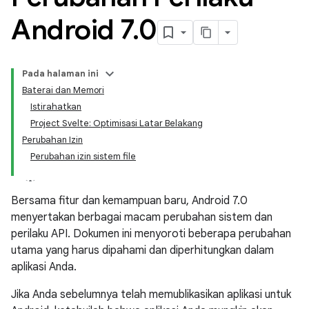
Android 7
.
0
Pada halaman ini
Baterai dan Memori
Istirahatkan
Project Svelte: Optimisasi Latar Belakang
Perubahan Izin
Perubahan izin sistem file
Bersama fitur dan kemampuan baru, Android 7.0
menyertakan berbagai macam perubahan sistem dan
perilaku API. Dokumen ini menyoroti beberapa perubahan
utama yang harus dipahami dan diperhitungkan dalam
aplikasi Anda.
Jika Anda sebelumnya telah memublikasikan aplikasi untuk