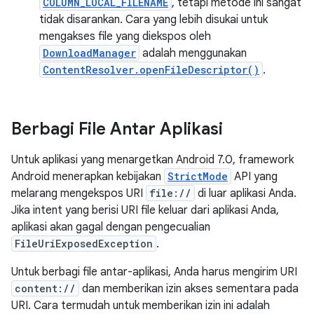
COLUMN_LOCAL_FILENAME
, tetapi metode ini sangat
tidak disarankan. Cara yang lebih disukai untuk
mengakses file yang diekspos oleh
DownloadManager
adalah menggunakan
ContentResolver.openFileDescriptor()
.
Berbagi File Antar Aplikasi
Untuk aplikasi yang menargetkan Android 7.0, framework
Android menerapkan kebijakan
StrictMode
API yang
melarang mengekspos URI
file://
di luar aplikasi Anda.
Jika intent yang berisi URI file keluar dari aplikasi Anda,
aplikasi akan gagal dengan pengecualian
FileUriExposedException
.
Untuk berbagi file antar-aplikasi, Anda harus mengirim URI
content://
dan memberikan izin akses sementara pada
URI. Cara termudah untuk memberikan izin ini adalah