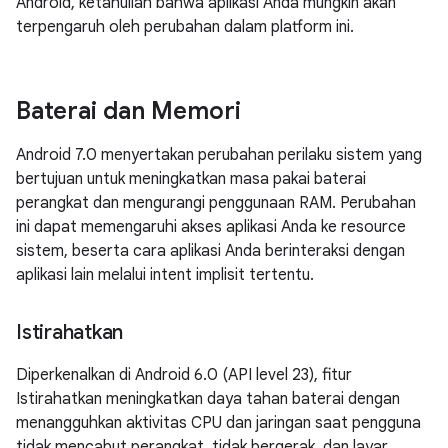
Android, ketahuilah bahwa aplikasi Anda mungkin akan
terpengaruh oleh perubahan dalam platform ini.
Baterai dan Memori
Android 7.0 menyertakan perubahan perilaku sistem yang
bertujuan untuk meningkatkan masa pakai baterai
perangkat dan mengurangi penggunaan RAM. Perubahan
ini dapat memengaruhi akses aplikasi Anda ke resource
sistem, beserta cara aplikasi Anda berinteraksi dengan
aplikasi lain melalui intent implisit tertentu.
Istirahatkan
Diperkenalkan di Android 6.0 (API level 23), fitur
Istirahatkan meningkatkan daya tahan baterai dengan
menangguhkan aktivitas CPU dan jaringan saat pengguna
tidak mencabut perangkat, tidak bergerak, dan layar