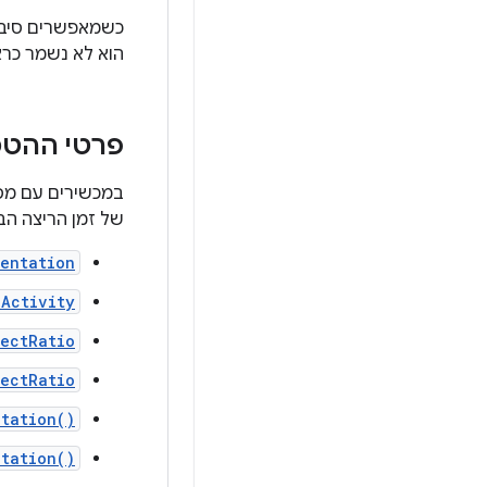
כשמאפשרים סיבוב
הוא לא נשמר כרא
פרטי ההט
של זמן הריצה הב
ientation
eActivity
ectRatio
ectRatio
ntation()
tation()