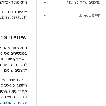
התאמת האפליקצי
עדכונים של קובצי עזר
אפשר גם לבדוק 
QPR1 בטא
LE_BY_DEFAULT
שינויי תוכ
התעלמות מהגבלות
במכשירים מסוימים
באפליקציות כמו פ
לבעיות חזותיות 
למצבים שונים.
בעיה נפוצה במכש
מחשב או מסכים מ
מתרחשת לעיתים ק
תכונות המצלמה (כמ
על ניהול התצוג