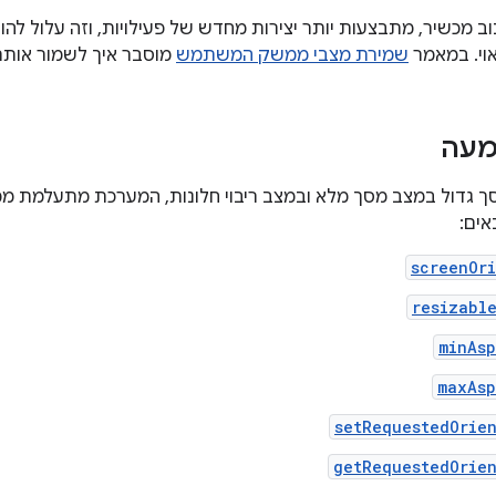
 מכשיר, מתבצעות יותר יצירות מחדש של פעילויות, וזה עלול ל
וי. במאמר
שמירת מצבי ממשק המשתמש
מוסבר איך לשמור אותם 
מעה
אים:
screenOr
resizabl
minAsp
maxAsp
setRequestedOrie
getRequestedOrien