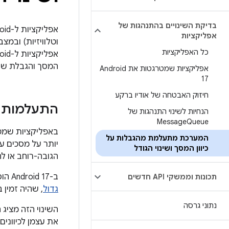
בדיקת השינויים בהתנהגות של
אפליקציות
וטלוויזיות) ובמצ
כל האפליקציות
המסך והגבלת שינ
אפליקציות שמטרגטות את Android
17
חיזוק האבטחה של אודיו ברקע
התעלמות מ
הנחיות לשינוי התנהגות של
Message
Queue
המערכת מתעלמת מהגבלות על
כיוון המסך ושינוי הגודל
הגובה-רוחב או להע
ב-Android 17 הוסר
תכונות וממשקי API חדשים
גדול
, שהיה זמין ב-droid 16
נתוני גרסה
את עצמן לכיוונים