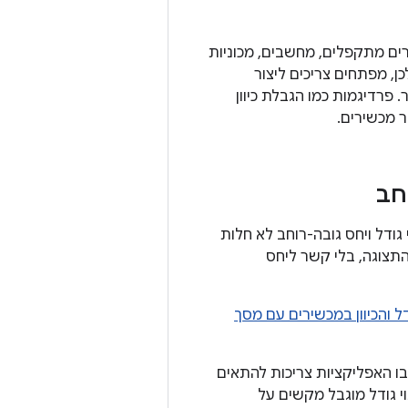
ם, מכשירים מתקפלים, מחשבים, מכוניות
ן, מפתחים צריכים ליצור
מכשיר. פרדיגמות כמו הגבלת כיוון
 מכשירים.
וחב
ההגבלות על כיוון, שינוי גודל ויחס גובה-רוחב לא חלות
יות ממלאות את חלון התצוגה, בלי קשר ליחס
 והכיוון במכשירים עם מסך
לטפורמה. מערכת Android עוברת למודל שבו האפליקציות צריכות להתאים
וי גודל מוגבל מקשים על