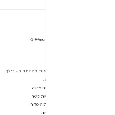
X
למעקב אחר ‎@AndroidDev ב-
X
מידע נוסף על ANDROID
הצעות במיוחד בשבילך
Android
גיימינג
Android for Enterprise
למידת מכונה
אבטחה
בריאות וכושר
מקור
מצלמה ומדיה
חדשות
פרטיות