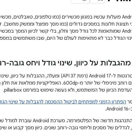
אפליקציות ל-Android פועלות עכשיו במגוון מכשירים (כמו טלפונים, טאבלטי
בי תצוגת חלונות במסכים גדולים (כמו מסך מפוצל וממשק מחשב). לכ
אפליקציות ל-Android שמותאמות לכל גודל מסך וחלון, בלי קשר לכיוון המסך ב
וי הגודל כבר לא מתאימות לעולם של היום, שבו משתמשים במספר
הגבלות על כיוון
,
שינוי גודל ויחס גובה-ר
באפליקציות שמטרגטות ל-Android 17 (רמת API 37) ומעלה, 
יותר על מסכים עם רוחב מינימלי של יותר מ-600dp. האפליקצ
דפת הכיוון של המשתמש, ולא נעשה שימוש בפורמט pillarbox.
הפתרון הזמני למפתחים לביטול ההסכמה להגבלות על שינוי הגודל
An.
השינוי הזה מציג התנהגות חדשה של הפ
, לגדלים של מסכים וליחסי גובה-רוחב שונים. כיוון מסך קבוע או שינ