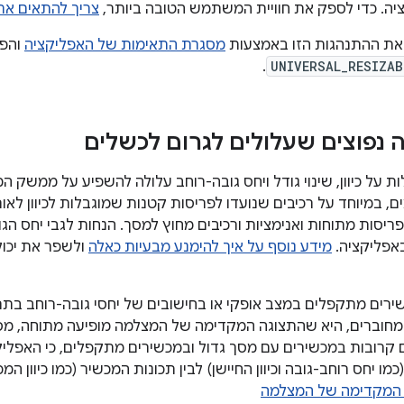
ה. כדי לספק את חוויית המשתמש הטובה ביותר,
צריך להתאים את
את ההתנהגות הזו באמצעות
מסגרת התאימות של האפליקציה
והפע
.
UNIVERSAL_RESIZAB
נה נפוצים שעלולים לגרום לכשלים
 על כיוון, שינוי גודל ויחס גובה-רוחב עלולה להשפיע על ממשק
, במיוחד על רכיבים שנועדו לפריסות קטנות שמוגבלות לכיוון לאורך
ריסות מתוחות ואנימציות ורכיבים מחוץ למסך. הנחות לגבי יחס הגוב
באפליקציה.
מידע נוסף על איך להימנע מבעיות כאלה
ולשפר את יכו
ירים מתקפלים במצב אופקי או בחישובים של יחסי גובה-רוחב בתרח
חוברים, היא שהתצוגה המקדימה של המצלמה מופיעה מתוחה, מסו
רובות במכשירים עם מסך גדול ובמכשירים מתקפלים, כי האפליקצ
ו יחס רוחב-גובה וכיוון החיישן) לבין תכונות המכשיר (כמו כיוון המכ
ה המקדימה של המצלמה