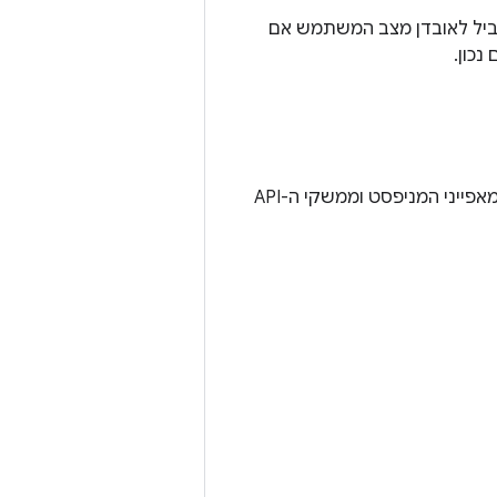
הוביל לאובדן מצב המשתמש אם
נכון.
במכשירים עם מסך גדול במצב מסך מלא ובמצב ריבוי חלונות, המערכת מתעלמת ממאפייני המניפסט וממשקי ה-API