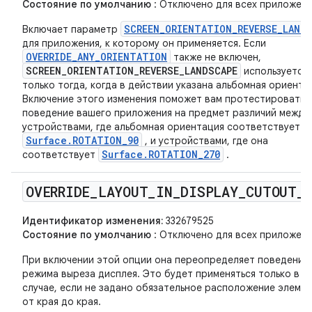
Состояние по умолчанию
: Отключено для всех приложени
SCREEN_ORIENTATION_REVERSE_LAND
Включает параметр
для приложения, к которому он применяется. Если
OVERRIDE_ANY_ORIENTATION
также не включен,
SCREEN_ORIENTATION_REVERSE_LANDSCAPE
используется
только тогда, когда в действии указана альбомная ориента
Включение этого изменения поможет вам протестировать
поведение вашего приложения на предмет различий между
устройствами, где альбомная ориентация соответствует
Surface.ROTATION_90
, и устройствами, где она
Surface.ROTATION_270
соответствует
.
OVERRIDE
_
LAYOUT
_
IN
_
DISPLAY
_
CUTOUT
_
Идентификатор изменения:
332679525
Состояние по умолчанию
: Отключено для всех приложени
При включении этой опции она переопределяет поведение
режима выреза дисплея. Это будет применяться только в т
случае, если не задано обязательное расположение элеме
от края до края.