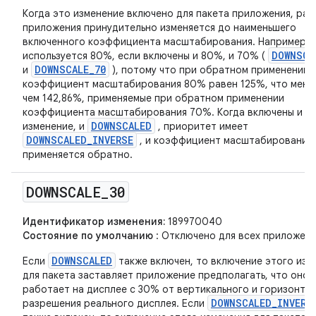
Когда это изменение включено для пакета приложения, раз
приложения принудительно изменяется до наименьшего
включенного коэффициента масштабирования. Например,
DOWNSCA
используется 80%, если включены и 80%, и 70% (
DOWNSCALE_70
и
), потому что при обратном применении
коэффициент масштабирования 80% равен 125%, что мень
чем 142,86%, применяемые при обратном применении
коэффициента масштабирования 70%. Когда включены и э
DOWNSCALED
изменение, и
, приоритет имеет
DOWNSCALED_INVERSE
, и коэффициент масштабирования
применяется обратно.
DOWNSCALE
_
30
Идентификатор изменения:
189970040
Состояние по умолчанию
: Отключено для всех приложени
DOWNSCALED
Если
также включен, то включение этого изм
для пакета заставляет приложение предполагать, что оно
работает на дисплее с 30% от вертикального и горизонта
DOWNSCALED_INVERS
разрешения реального дисплея. Если