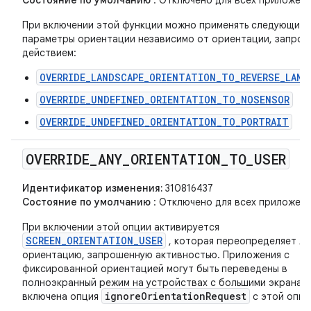
Состояние по умолчанию
: Отключено для всех приложени
При включении этой функции можно применять следующие
параметры ориентации независимо от ориентации, запро
действием:
OVERRIDE_LANDSCAPE_ORIENTATION_TO_REVERSE_LAND
OVERRIDE_UNDEFINED_ORIENTATION_TO_NOSENSOR
OVERRIDE_UNDEFINED_ORIENTATION_TO_PORTRAIT
OVERRIDE
_
ANY
_
ORIENTATION
_
TO
_
USER
Идентификатор изменения:
310816437
Состояние по умолчанию
: Отключено для всех приложени
При включении этой опции активируется
SCREEN_ORIENTATION_USER
, которая переопределяет л
ориентацию, запрошенную активностью. Приложения с
фиксированной ориентацией могут быть переведены в
полноэкранный режим на устройствах с большими экранами
ignoreOrientationRequest
включена опция
с этой опци