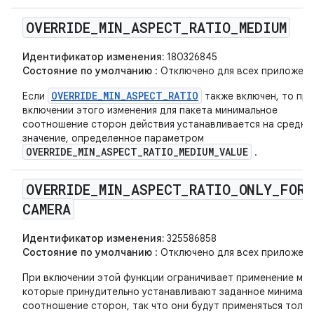
OVERRIDE
_
MIN
_
ASPECT
_
RATIO
_
MEDIUM
Идентификатор изменения:
180326845
Состояние по умолчанию
: Отключено для всех приложени
OVERRIDE_MIN_ASPECT_RATIO
Если
также включен, то при
включении этого изменения для пакета минимальное
соотношение сторон действия устанавливается на средне
значение, определенное параметром
OVERRIDE_MIN_ASPECT_RATIO_MEDIUM_VALUE
.
OVERRIDE
_
MIN
_
ASPECT
_
RATIO
_
ONLY
_
FOR
_
CAMERA
Идентификатор изменения:
325586858
Состояние по умолчанию
: Отключено для всех приложени
При включении этой функции ограничивает применение ме
которые принудительно устанавливают заданное минималь
соотношение сторон, так что они будут применяться тольк