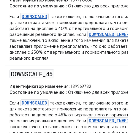
Идентификатор изменения:
189970038
Состояние по умолчанию
: Отключено для всех приложени
DOWNSCALED
Если
также включен, то включение этого изм
для пакета заставляет приложение предполагать, что оно
работает на дисплее с 40% от вертикального и горизонта
DOWNSCALED_INVERS
разрешения реального дисплея. Если
также включен, то включение этого изменения для пакета
заставляет приложение предполагать, что оно работает н
дисплее с 250% от вертикального и горизонтального разр
реального дисплея.
DOWNSCALE
_
45
Идентификатор изменения:
189969782
Состояние по умолчанию
: Отключено для всех приложени
DOWNSCALED
Если
также включен, то включение этого изм
для пакета заставляет приложение предполагать, что оно
работает на дисплее с 45% от вертикального и горизонта
DOWNSCALED_INVERS
разрешения реального дисплея. Если
также включен, то включение этого изменения для пакета
заставляет приложение предполагать, что оно работает н