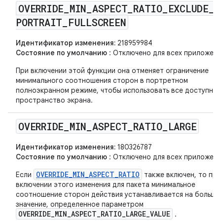
OVERRIDE
_
MIN
_
ASPECT
_
RATIO
_
EXCLUDE
_
PORTRAIT
_
FULLSCREEN
Идентификатор изменения:
218959984
Состояние по умолчанию
: Отключено для всех приложени
При включении этой функции она отменяет ограничение
минимального соотношения сторон в портретном
полноэкранном режиме, чтобы использовать все доступно
пространство экрана.
OVERRIDE
_
MIN
_
ASPECT
_
RATIO
_
LARGE
Идентификатор изменения:
180326787
Состояние по умолчанию
: Отключено для всех приложени
OVERRIDE_MIN_ASPECT_RATIO
Если
также включен, то при
включении этого изменения для пакета минимальное
соотношение сторон действия устанавливается на большо
значение, определенное параметром
OVERRIDE_MIN_ASPECT_RATIO_LARGE_VALUE
.