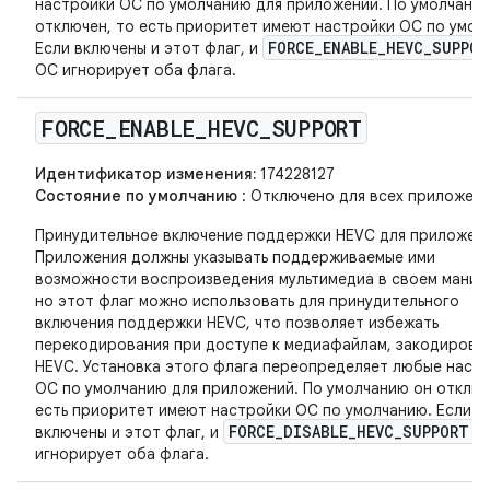
настройки ОС по умолчанию для приложений. По умолчани
отключен, то есть приоритет имеют настройки ОС по умол
FORCE_ENABLE_HEVC_SUPPOR
Если включены и этот флаг, и
ОС игнорирует оба флага.
FORCE
_
ENABLE
_
HEVC
_
SUPPORT
Идентификатор изменения:
174228127
Состояние по умолчанию
: Отключено для всех приложени
Принудительное включение поддержки HEVC для приложени
Приложения должны указывать поддерживаемые ими
возможности воспроизведения мультимедиа в своем маниф
но этот флаг можно использовать для принудительного
включения поддержки HEVC, что позволяет избежать
перекодирования при доступе к медиафайлам, закодирова
HEVC. Установка этого флага переопределяет любые наст
ОС по умолчанию для приложений. По умолчанию он отключ
есть приоритет имеют настройки ОС по умолчанию. Если
FORCE_DISABLE_HEVC_SUPPORT
включены и этот флаг, и
,
игнорирует оба флага.