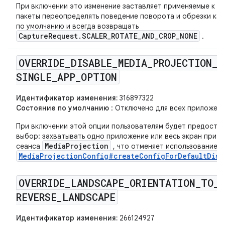
При включении это изменение заставляет применяемые к н
пакеты переопределять поведение поворота и обрезки ка
по умолчанию и всегда возвращать
CaptureRequest.SCALER_ROTATE_AND_CROP_NONE
.
OVERRIDE
_
DISABLE
_
MEDIA
_
PROJECTION
_
SINGLE
_
APP
_
OPTION
Идентификатор изменения:
316897322
Состояние по умолчанию
: Отключено для всех приложени
При включении этой опции пользователям будет предоста
выбор: захватывать одно приложение или весь экран при з
MediaProjection
сеанса
, что отменяет использование
MediaProjectionConfig#createConfigForDefaultDisp
OVERRIDE
_
LANDSCAPE
_
ORIENTATION
_
TO
_
REVERSE
_
LANDSCAPE
Идентификатор изменения:
266124927