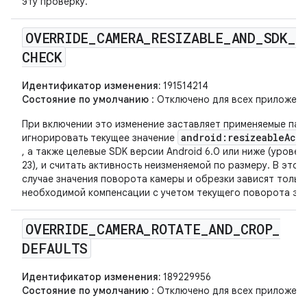
эту проверку.
OVERRIDE
_
CAMERA
_
RESIZABLE
_
AND
_
SDK
_
CHECK
Идентификатор изменения:
191514214
Состояние по умолчанию
: Отключено для всех приложени
При включении это изменение заставляет применяемые пак
android:resizeableActi
игнорировать текущее значение
, а также целевые SDK версии Android 6.0 или ниже (уровень
23), и считать активность неизменяемой по размеру. В этом
случае значения поворота камеры и обрезки зависят тольк
необходимой компенсации с учетом текущего поворота эк
OVERRIDE
_
CAMERA
_
ROTATE
_
AND
_
CROP
_
DEFAULTS
Идентификатор изменения:
189229956
Состояние по умолчанию
: Отключено для всех приложени