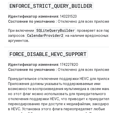
ENFORCE
_
STRICT
_
QUERY
_
BUILDER
Идентификатор изменения:
143231523
Состояние по умолчанию
: Отключено для всех приложени
SQLiteQueryBuilder
При включении
проверяет все пара
CalendarProvider2
запросов
на наличие вредоносных
аргументов.
FORCE
_
DISABLE
_
HEVC
_
SUPPORT
Идентификатор изменения:
174227820
Состояние по умолчанию
: Отключено для всех приложени
Принудительное отключение поддержки HEVC для приложе
Приложения должны указывать поддерживаемые ими
возможности воспроизведения мультимедиа в своем маниф
но этот флаг можно использовать для принудительного
отключения поддержки HEVC, что приводит к принудитель
перекодированию при доступе к медиафайлам, закодиров
в HEVC. Установка этого флага переопределяет любые