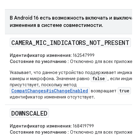
В Android 16 есть возможность включать и выключат
изменения в системе совместимости.
CAMERA
_
MIC
_
INDICATORS
_
NOT
_
PRESENT
Идентификатор изменения:
162547999
Состояние по умолчанию
: Отключено для всех приложени
Указывает, что данное устройство поддерживает индикат
false
камеры и микрофона. Значение равно
, если индика
присутствует, поскольку метод
CompatChanges#isChangeEnabled
true
возвращает
ес
идентификатор изменения отсутствует.
DOWNSCALED
Идентификатор изменения:
168419799
Состояние по умолчанию
: Отключено для всех приложени