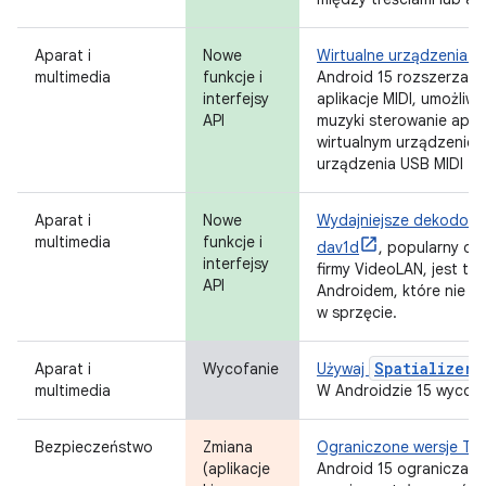
Aparat i
Nowe
Wirtualne urządzenia MI
multimedia
funkcje i
Android 15 rozszerza o
interfejsy
aplikacje MIDI, umożliw
API
muzyki sterowanie apli
wirtualnym urządzeniem
urządzenia USB MIDI 2.
Aparat i
Nowe
Wydajniejsze dekodowa
multimedia
funkcje i
dav1d
, popularny d
interfejsy
firmy VideoLAN, jest t
API
Androidem, które nie o
w sprzęcie.
Spatializer
Aparat i
Wycofanie
Używaj
multimedia
W Androidzie 15 wycof
Bezpieczeństwo
Zmiana
Ograniczone wersje TL
(aplikacje
Android 15 ogranicza uży