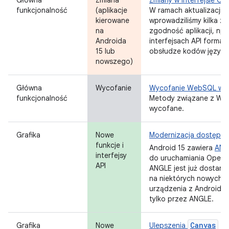
Główna
Zmiana
Zmiany w interfejsie Op
funkcjonalność
(aplikacje
W ramach aktualizacji i
kierowane
wprowadziliśmy kilka z
na
zgodność aplikacji, np.
Androida
interfejsach API forma
15 lub
obsłudze kodów języków
nowszego)
Główna
Wycofanie
Wycofanie WebSQL w A
funkcjonalność
Metody związane z W
wycofane.
Grafika
Nowe
Modernizacja dostępu 
funkcje i
Android 15 zawiera
ANG
interfejsy
do uruchamiania OpenGL
API
ANGLE jest już dostarc
na niektórych nowych 
urządzenia z Android
tylko przez ANGLE.
Canvas
Grafika
Nowe
Ulepszenia