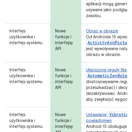
aplikacji mogą genero
używane jako podgląd s
zasobu.
Interfejs
Nowe
Obraz w obrazie
użytkownika i
funkcje i
Od Androida 15 wywoła
Activity#onPictur
interfejs systemu
interfejsy
API
jest wywoływane natych
obrazu w obrazie.
Interfejs
Nowe
Ulepszone reguły Nie 
AutomaticZenRule
użytkownika i
funkcje i
u
interfejs systemu
interfejsy
dostosowywanie reguł 
API
przeszkadzać) i decydo
dezaktywować. Android 
aby zwiększyć wygodę 
Vibration
Interfejs
Nowe
Ustawianie
użytkownika i
funkcje i
powiadomień
interfejs systemu
interfejsy
Android 15 obsługuje us