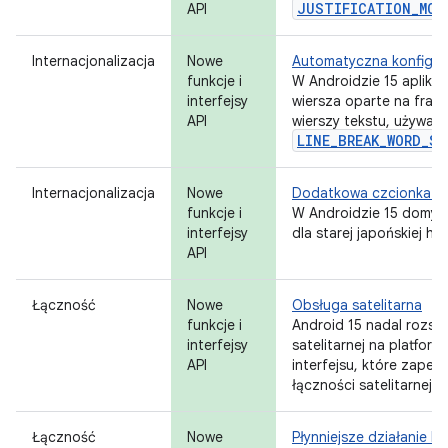
JUSTIFICATION_MOD
API
Internacjonalizacja
Nowe
Automatyczna konfigura
funkcje i
W Androidzie 15 aplika
interfejsy
wiersza oparte na fraz
API
wierszy tekstu, używają
LINE_BREAK_WORD_S
Internacjonalizacja
Nowe
Dodatkowa czcionka ja
funkcje i
W Androidzie 15 domyśln
interfejsy
dla starej japońskiej hi
API
Łączność
Nowe
Obsługa satelitarna
funkcje i
Android 15 nadal rozsz
interfejsy
satelitarnej na platform
API
interfejsu, które zapewn
łączności satelitarnej.
Łączność
Nowe
Płynniejsze działanie N