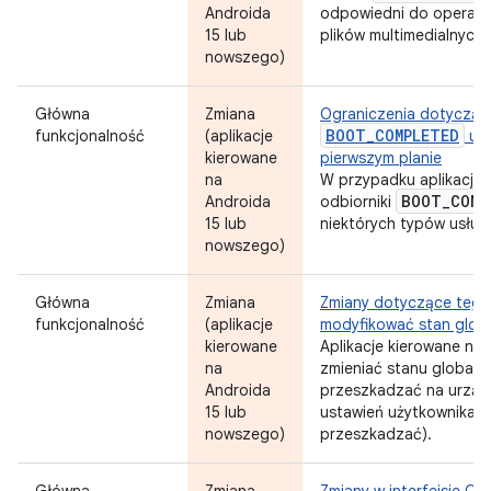
Androida
odpowiedni do operacji
15 lub
plików multimedialnych.
nowszego)
Główna
Zmiana
Ograniczenia dotycząc
BOOT_COMPLETED
funkcjonalność
(aplikacje
uru
kierowane
pierwszym planie
na
W przypadku aplikacji 
BOOT
_
COMP
Androida
odbiorniki
15 lub
niektórych typów usług
nowszego)
Główna
Zmiana
Zmiany dotyczące tego,
funkcjonalność
(aplikacje
modyfikować stan globa
kierowane
Aplikacje kierowane na 
na
zmieniać stanu globaln
Androida
przeszkadzać na urządz
15 lub
ustawień użytkownika, a
nowszego)
przeszkadzać).