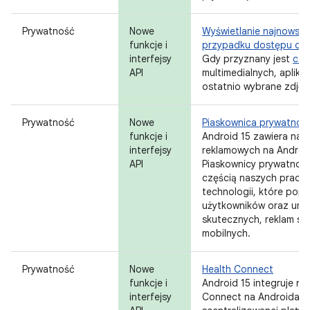
Prywatność
Nowe
Wyświetlanie najnowsz
funkcje i
przypadku dostępu do 
interfejsy
Gdy przyznany jest
czę
API
multimedialnych, aplika
ostatnio wybrane zdjęcia
Prywatność
Nowe
Piaskownica prywatnośc
funkcje i
Android 15 zawiera naj
interfejsy
reklamowych na Android
API
Piaskownicy prywatnośc
częścią naszych prac 
technologii, które pop
użytkowników oraz umoż
skutecznych, reklam sp
mobilnych.
Prywatność
Nowe
Health Connect
funkcje i
Android 15 integruje n
interfejsy
Connect na Androida, cz