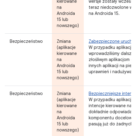
kierowane
wersje zostały wcześnie
na
teraz niedozwolone w p
Androida
na Androida 15.
15 lub
nowszego)
Bezpieczeństwo
Zmiana
Zabezpieczone uruchami
(aplikacje
W przypadku aplikacji 
kierowane
wprowadziliśmy dalsze 
na
złośliwym aplikacjom dz
Androida
innych aplikacji na pie
15 lub
uprawnień i nadużywanie
nowszego)
Bezpieczeństwo
Zmiana
Bezpieczniejsze intencj
(aplikacje
W przypadku aplikacji 
kierowane
intencje kierowane na
na
dokładnie odpowiadać sp
Androida
komponentu docelowego,
15 lub
pasują już do żadnych fi
nowszego)