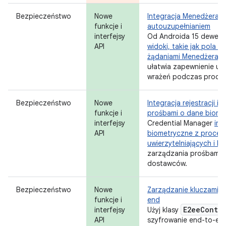
Bezpieczeństwo
Nowe
Integracja Menedżera d
funkcje i
autouzupełnianiem
interfejsy
Od Androida 15 dewel
API
widoki, takie jak pola n
żądaniami Menedżera da
ułatwia zapewnienie u
wrażeń podczas proces
Bezpieczeństwo
Nowe
Integracja rejestracji i
funkcje i
prośbami o dane biome
interfejsy
Credential Manager
int
API
biometryczne z proces
uwierzytelniających i l
zarządzania prośbami 
dostawców.
Bezpieczeństwo
Nowe
Zarządzanie kluczami n
funkcje i
end
E2ee
Conta
interfejsy
Użyj klasy
API
szyfrowanie end-to-end