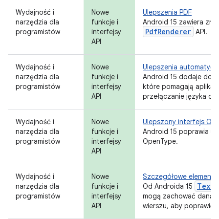
Wydajność i
Nowe
Ulepszenia PDF
narzędzia dla
funkcje i
Android 15 zawiera zna
PdfRenderer
programistów
interfejsy
API.
API
Wydajność i
Nowe
Ulepszenia automatycz
narzędzia dla
funkcje i
Android 15 dodaje doda
programistów
interfejsy
które pomagają aplika
API
przełączanie języka do 
Wydajność i
Nowe
Ulepszony interfejs Ope
narzędzia dla
funkcje i
Android 15 poprawia uż
programistów
interfejsy
OpenType.
API
Wydajność i
Nowe
Szczegółowe elementy 
TextV
narzędzia dla
funkcje i
Od Androida 15
programistów
interfejsy
mogą zachować daną c
API
wierszu, aby poprawić 