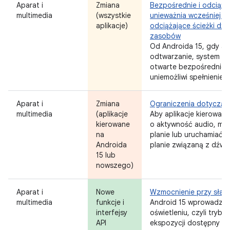
Aparat i
Zmiana
Bezpośrednie i odciąża
multimedia
(wszystkie
unieważnia wcześniej o
aplikacje)
odciążające ścieżki dźw
zasobów
Od Androida 15, gdy ap
odtwarzanie, system un
otwarte bezpośrednie 
uniemożliwi spełnienie 
Aparat i
Zmiana
Ograniczenia dotycząc
multimedia
(aplikacje
Aby aplikacje kierowan
kierowane
o aktywność audio, mus
na
planie lub uruchamiać u
Androida
planie związaną z dźwi
15 lub
nowszego)
Aparat i
Nowe
Wzmocnienie przy słaby
multimedia
funkcje i
Android 15 wprowadza 
interfejsy
oświetleniu, czyli tryb
API
ekspozycji dostępny z