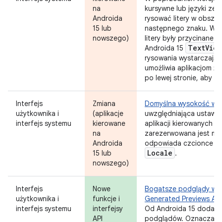
na
kursywne lub języki ze 
Androida
rysować litery w obsza
15 lub
następnego znaku. W n
nowszego)
litery były przycinane 
Text
View
Androida 15
rysowania wystarczającej 
umożliwia aplikacjom ż
po lewej stronie, aby z
Interfejs
Zmiana
Domyślna wysokość wi
użytkownika i
(aplikacje
uwzględniająca ustawie
interfejs systemu
kierowane
aplikacji kierowanych n
na
zarezerwowana jest min
Androida
odpowiada czcionce ref
Locale
15 lub
.
nowszego)
Interfejs
Nowe
Bogatsze podglądy widż
użytkownika i
funkcje i
Generated Previews API
interfejs systemu
interfejsy
Od Androida 15 dodaj
API
podglądów. Oznacza to