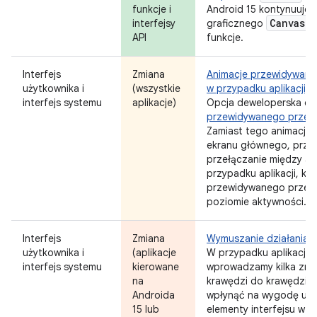
funkcje i
Android 15 kontynuuje 
Canvas
interfejsy
graficznego
w
API
funkcje.
Interfejs
Zmiana
Animacje przewidywane
użytkownika i
(wszystkie
w przypadku aplikacji, 
interfejs systemu
aplikacje)
Opcja deweloperska d
przewidywanego przejś
Zamiast tego animacje 
ekranu głównego, przeł
przełączanie między ak
przypadku aplikacji, kt
przewidywanego przejśc
poziomie aktywności.
Interfejs
Zmiana
Wymuszanie działania o
użytkownika i
(aplikacje
W przypadku aplikacji 
interfejs systemu
kierowane
wprowadzamy kilka zmi
na
krawędzi do krawędzi.
Androida
wpłynąć na wygodę użyt
15 lub
elementy interfejsu w po