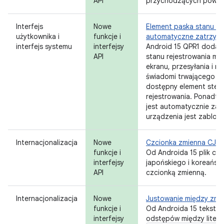
API
przychodzących powiad
Interfejs
Nowe
Element paska stanu re
użytkownika i
funkcje i
automatyczne zatrzym
interfejs systemu
interfejsy
Android 15 QPR1 dodaje
API
stanu rejestrowania mu
ekranu, przesyłania i n
świadomi trwającego rej
dostępny element steru
rejestrowania. Ponadto
jest automatycznie zat
urządzenia jest zablok
Internacjonalizacja
Nowe
Czcionka zmienna CJK
funkcje i
Od Androida 15 plik czc
interfejsy
japońskiego i koreańsk
API
czcionką zmienną.
Internacjonalizacja
Nowe
Justowanie między zna
funkcje i
Od Androida 15 tekst 
interfejsy
odstępów między litera