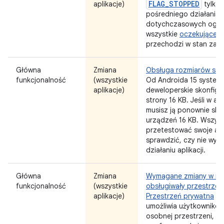
FLAG_STOPPED
aplikacje)
tylko 
pośredniego działania 
dotychczasowych ogran
wszystkie
oczekujące i
przechodzi w stan zatr
Główna
Zmiana
Obsługa rozmiarów str
funkcjonalność
(wszystkie
Od Androida 15 system 
aplikacje)
deweloperskie skonfig
strony 16 KB. Jeśli w a
musisz ją ponownie sk
urządzeń 16 KB. Wszysc
przetestować swoje apl
sprawdzić, czy nie wys
działaniu aplikacji.
Główna
Zmiana
Wymagane zmiany w niek
funkcjonalność
(wszystkie
obsługiwały przestrzeń
aplikacje)
Przestrzeń prywatna
to
umożliwia użytkownikom
osobnej przestrzeni, w 