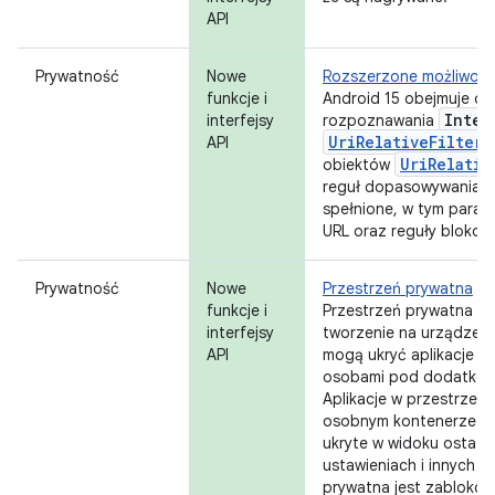
API
Prywatność
Nowe
Rozszerzone możliwoś
funkcje i
Android 15 obejmuje ob
Inten
interfejsy
rozpoznawania
UriRelativeFilterG
API
UriRelativ
obiektów
reguł dopasowywania
spełnione, w tym param
URL oraz reguły blokowa
Prywatność
Nowe
Przestrzeń prywatna
funkcje i
Przestrzeń prywatna u
interfejsy
tworzenie na urządzeniu
API
mogą ukryć aplikacje p
osobami pod dodatkową
Aplikacje w przestrzeni
osobnym kontenerze w 
ukryte w widoku ostatni
ustawieniach i innych a
prywatna jest zablokow