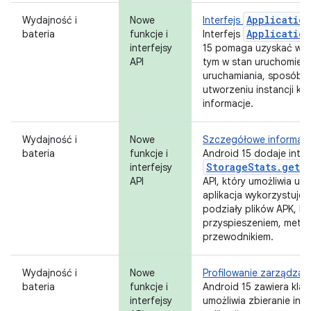
Application
Wydajność i
Nowe
Interfejs
Application
bateria
funkcje i
Interfejs
interfejsy
15 pomaga uzyskać wglą
API
tym w stan uruchomien
uruchamiania, sposób u
utworzeniu instancji kl
informacje.
Wydajność i
Nowe
Szczegółowe informacje
bateria
funkcje i
Android 15 dodaje inter
StorageStats.getA
interfejsy
API
API, który umożliwia uz
aplikacja wykorzystuje 
podziały plików APK, k
przyspieszeniem, metadan
przewodnikiem.
Wydajność i
Nowe
Profilowanie zarządzane
bateria
funkcje i
Android 15 zawiera kla
interfejsy
umożliwia zbieranie inf