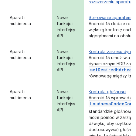
rozszerzeniu aparatu w
Aparat i
Nowe
Sterowanie aparatem w 
multimedia
funkcje i
Android 15 dodaje rozs
interfejsy
większą kontrolę nad s
API
algorytmami na obsług
Aparat i
Nowe
Kontrola zakresu dyna
multimedia
funkcje i
Android 15 umożliwia s
interfejsy
dynamicznym HDR za po
setDesiredHdrHead
API
równowagę między treśc
Aparat i
Nowe
Kontrola głośności
multimedia
funkcje i
Android 15 wprowadza i
LoudnessCodecCont
interfejsy
API
standardzie głośności
może pomóc w zarządza
dźwięku, aby użytkownic
dostosowywać głośnośc
między treściami lub apl