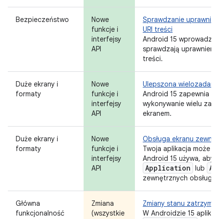
Bezpieczeństwo
Nowe
Sprawdzanie uprawnień
funkcje i
URI treści
interfejsy
Android 15 wprowadza z
API
sprawdzają uprawnienia
treści.
Duże ekrany i
Nowe
Ulepszona wielozadani
formaty
funkcje i
Android 15 zapewnia u
interfejsy
wykonywanie wielu zad
API
ekranem.
Duże ekrany i
Nowe
Obsługa ekranu zewnę
formaty
funkcje i
Twoja aplikacja może
z
interfejsy
Android 15 używa, aby u
Application
Ac
API
lub
zewnętrznych obsługiw
Główna
Zmiana
Zmiany stanu zatrzyman
funkcjonalność
(wszystkie
W Androidzie 15 aplika