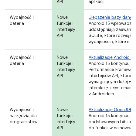
API
aplikacji.
Wydajność i
Nowe
Ulepszenia bazy danyc
bateria
funkcje i
Android 15 wprowadza in
interfejsy
udostępniają zaawanso
API
SQLite, które rozwiązu
wydajnością, które mog
Wydajność i
Nowe
Aktualizacje Android 
bateria
funkcje i
Android 15 kontynuuje 
interfejsy
Performance Framework 
API
interfejsów API, które u
wymagającym dużej wyd
interakcję z systemami 
z Androidem.
Wydajność i
Nowe
Aktualizacje OpenJDK 1
narzędzia dla
funkcje i
Android 15 kontynuuje 
programistów
interfejsy
podstawowych bibliote
API
do funkcji w najnowszy