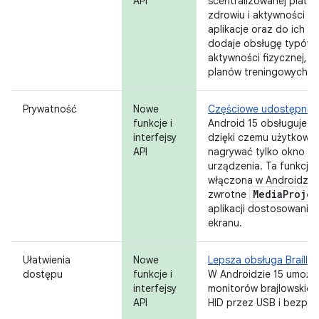
API
scentralizowanej platf
zdrowiu i aktywności fi
aplikacje oraz do ich u
dodaje obsługę typów 
aktywności fizycznej, o
planów treningowych.
Prywatność
Nowe
Częściowe udostępnian
funkcje i
Android 15 obsługuje c
interfejsy
dzięki czemu użytkown
API
nagrywać tylko okno apli
urządzenia. Ta funkcja,
włączona w Androidzie
Media
Projec
zwrotne
aplikacji dostosowanie
ekranu.
Ułatwienia
Nowe
Lepsza obsługa Braille'
dostępu
funkcje i
W Androidzie 15 umożli
interfejsy
monitorów brajlowskich
API
HID przez USB i bezpie