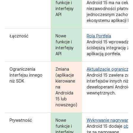
funkcje i
Android 15 ma na celu z
interfejsy
niezawodności płatnośc
API
jednoczesnym zachowan
ekosystemu aplikacji N
Łączność
Nowe
Rola Portfela
funkcje i
Android 15 wprowadza ro
interfejsy
ściślejszą integrację z
API
aplikacją portfela.
Ograniczenia
Zmiana
Aktualizacje ograniczeń
interfejsu innego
(aplikacje
Android 15 zawiera zak
niż SDK
kierowane
interfejsów innych niż
na
deweloperami Androida
Androida
wewnętrznych.
15 lub
nowszego)
Prywatność
Nowe
Wykrywanie nagrywania
funkcje i
Android 15 dodaje
obsł
interfejsy
że są nagrywane.