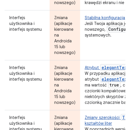
nowszego)
krawędzi ekranu i nie o
Interfejs
Zmiana
Stabilna konfiguracja
użytkownika i
(aplikacje
Jeśli Twoja aplikacja je
Configur
interfejs systemu
kierowane
nowszego,
na
systemowych.
Androida
15 lub
nowszego)
elegantText
Interfejs
Zmiana
Atrybut
użytkownika i
(aplikacje
W przypadku aplikacji 
elegantText
interfejs systemu
kierowane
atrybut
true
na
ma wartość
, co
Androida
czcionki kompaktowej 
15 lub
niektórych skryptów z 
nowszego)
czcionką znacznie bardz
Tex
Interfejs
Zmiana
Zmiany szerokości
użytkownika i
(aplikacje
kształtów liter
interfejs systemu
kierowane
W poprzednich wersjach