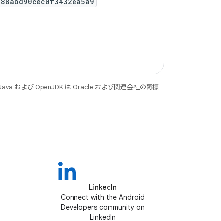
988abd90cec0f3432ea5a9
 および OpenJDK は Oracle および関連会社の商標
LinkedIn
Connect with the Android
Developers community on
LinkedIn