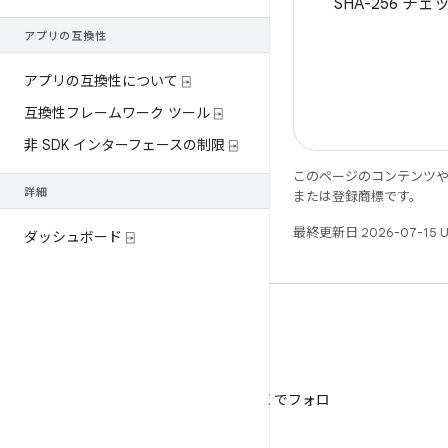
SHA-256 チ
アプリの互換性
アプリの互換性について ⍈
互換性フレームワーク ツール ⍈
非 SDK インターフェースの制限 ⍈
このページのコンテンツ
詳細
または登録商標です。
最終更新日 2026-07-15 
ダッシュボード ⍈
X
@AndroidDev を X でフォロ
ー