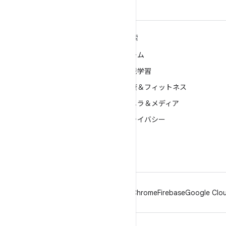
ANDROID の詳細
探索
Android
ゲーム
エンタープライズ向け Android
機械学習
セキュリティ
健康＆フィットネス
ソース
カメラ＆メディア
ニュース
プライバシー
ブログ
5G
ポッドキャスト
Android
Chrome
Firebase
Google Clou