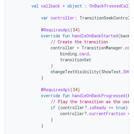
val
callback
=
object
:
OnBackPressedCallb
var
controller
:
TransitionSeekControll
@RequiresApi
(
34
)
override
fun
handleOnBackStarted
(
backE
// Create the transition
controller
=
TransitionManager
.
con
binding
.
card
,
transitionSet
)
changeTextVisibility
(
ShowText
.
SHOR
}
@RequiresApi
(
34
)
override
fun
handleOnBackProgressed
(
ba
// Play the transition as the user
if
(
controller
?.
isReady
==
true
)
{
controller
?.
currentFraction
=
}
}