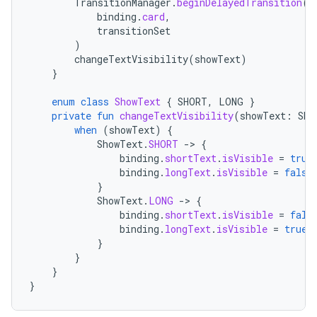
TransitionManager
.
beginDelayedTransition
(
binding
.
card
,
transitionSet
)
changeTextVisibility
(
showText
)
}
enum
class
ShowText
{
SHORT
,
LONG
}
private
fun
changeTextVisibility
(
showText
:
Sho
when
(
showText
)
{
ShowText
.
SHORT
-
>
{
binding
.
shortText
.
isVisible
=
true
binding
.
longText
.
isVisible
=
false
}
ShowText
.
LONG
-
>
{
binding
.
shortText
.
isVisible
=
fals
binding
.
longText
.
isVisible
=
true
}
}
}
}