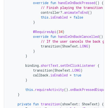
override
fun
handleOnBackPressed
()
{
// Finish playing the transition w
controller
?.
animateToEnd
()
this
.
isEnabled
=
false
}
@RequiresApi
(
34
)
override
fun
handleOnBackCancelled
()
{
// If the user cancels the back ge
transition
(
ShowText
.
LONG
)
}
}
binding
.
shortText
.
setOnClickListener
{
transition
(
ShowText
.
LONG
)
callback
.
isEnabled
=
true
}
this
.
requireActivity
().
onBackPressedDispat
}
private
fun
transition
(
showText
:
ShowText
)
{