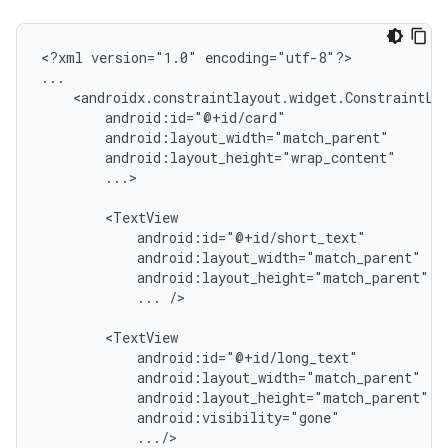
<?xml
version="1.0"
encoding="utf-8"?>

...>

...
/>

.../>
