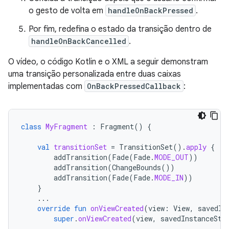
o gesto de volta em
handleOnBackPressed
.
Por fim, redefina o estado da transição dentro de
handleOnBackCancelled
.
O vídeo, o código Kotlin e o XML a seguir demonstram
uma transição personalizada entre duas caixas
implementadas com
OnBackPressedCallback
:
class
MyFragment
:
Fragment
()
{
val
transitionSet
=
TransitionSet
().
apply
{
addTransition
(
Fade
(
Fade
.
MODE_OUT
))
addTransition
(
ChangeBounds
())
addTransition
(
Fade
(
Fade
.
MODE_IN
))
}
...
override
fun
onViewCreated
(
view
:
View
,
savedIn
super
.
onViewCreated
(
view
,
savedInstanceSta