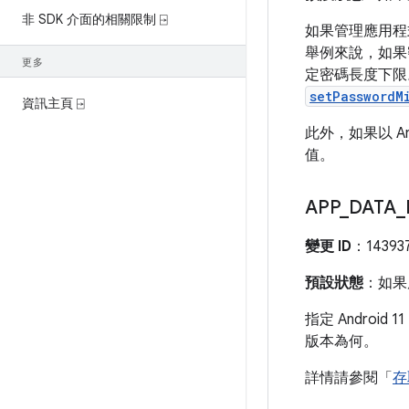
非 SDK 介面的相關限制 ⍈
如果管理應用程式
舉例來說，如
更多
定密碼長度下限
setPasswordM
資訊主頁 ⍈
此外，如果以 A
值。
APP
_
DATA
_
變更 ID
：14393
預設狀態
：如果應
指定 Android 
版本為何。
詳情請參閱「
存