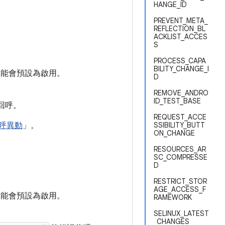
HANGE_ID
PREVENT_META_
REFLECTION_BL
ACKLIST_ACCES
S
PROCESS_CAPA
BILITY_CHANGE_I
這項功能會預設為啟用。
D
REMOVE_ANDRO
ID_TEST_BASE
回呼。
REQUEST_ACCE
的回呼異動
」。
SSIBILITY_BUTT
ON_CHANGE
RESOURCES_AR
SC_COMPRESSE
D
RESTRICT_STOR
AGE_ACCESS_F
這項功能會預設為啟用。
RAMEWORK
SELINUX_LATEST
_CHANGES