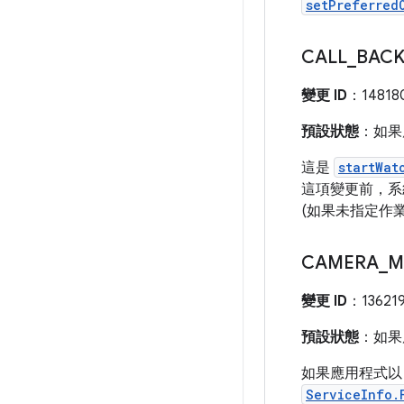
setPreferred
CALL
_
BAC
變更 ID
：14818
預設狀態
：如果應
這是
startWat
這項變更前，系
(如果未指定作業
CAMERA
_
M
變更 ID
：136219
預設狀態
：如果應
如果應用程式以 
ServiceInfo.