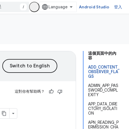
/
Android Studio
登入
這個頁面中的內
容
ADD_CONTENT_
OBSERVER_FLA
GS
ADMIN_APP_PAS
SWORD_COMPL
這對你有幫助嗎？
EXITY
APP_DATA_DIRE
CTORY_ISOLATI
ON
APN_READING_P
ERMISSION_CHA