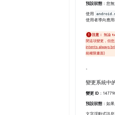
預設狀態
：您無
使用
android.
使用者導向應用
注意：
無論
t
閉這項變更，但您
intents always br
統權限畫面)
。
變更系統中
變更 ID
：14779
預設狀態
：如果應
文字浮動式訊息