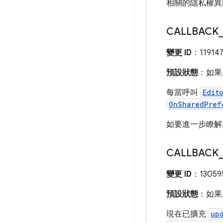
相關的隱私權異
CALLBACK
變更 ID
：11914
預設狀態
：如果應
每當呼叫
Edit
OnSharedPref
如要進一步瞭解
CALLBACK
變更 ID
：13059
預設狀態
：如果應
現在已擴充
up