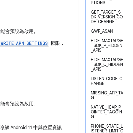
PTIONS
GET_TARGET_S
DK_VERSION_CO
DE_CHANGE
這項功能會預設為啟用。
GWP_ASAN
HIDE_MAXTARGE
.WRITE_APN_SETTINGS
權限，
TSDK_P_HIDDEN
_APIS
HIDE_MAXTARGE
TSDK_Q_HIDDEN
_APIS
LISTEN_CODE_C
HANGE
MISSING_APP_TA
G
這項功能會預設為啟用。
NATIVE_HEAP_P
OINTER_TAGGIN
G
PHONE_STATE_L
解 Android 11 中與位置資訊
ISTENER_LIMIT_C