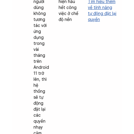
người
hiện hầu
Tìm hiểu thêm
dùng
hết công
về tính năng
không
việc ở chế
tự động đặt lại
tương
độ nền
quyền
tác với
ứng
dụng
trong
vài
tháng
trên
Android
11 trở
lên, thì
hệ
thống
sẽ tự
động
đặt lại
các
quyền
nhạy
cảm