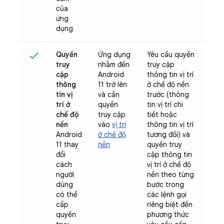
của
ứng
dụng
Quyền
Ứng dụng
Yêu cầu quyền
truy
nhắm đến
truy cập
cập
Android
thông tin vị trí
thông
11 trở lên
ở chế độ nền
tin vị
và cần
trước (thông
trí ở
quyền
tin vị trí chi
chế độ
truy cập
tiết hoặc
nền
vào
vị trí
thông tin vị trí
Android
ở chế độ
tương đối) và
11 thay
nền
quyền truy
đổi
cập thông tin
cách
vị trí ở chế độ
người
nền theo từng
dùng
bước trong
có thể
các lệnh gọi
cấp
riêng biệt đến
quyền
phương thức