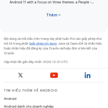
Android 11 with a focus on three themes: a People -
centric approach to communication,
expand_more
Thêm
Nội dung và mã mẫu trên trang này phải tuân thủ các giấy phép như
mô tả trong phần
Giấy phép nội dung
. Java và OpenJDK là nhãn hiệu
hoặc nhãn hiệu đã đăng ký của Oracle và/hoặc đơn vị liên kết của
Oracle.
Cập nhật lần gần đây nhất: 2024-12-21 UTC.
TÌM HIỂU THÊM VỀ ANDROID
Android
Android dành cho doanh nghiệp