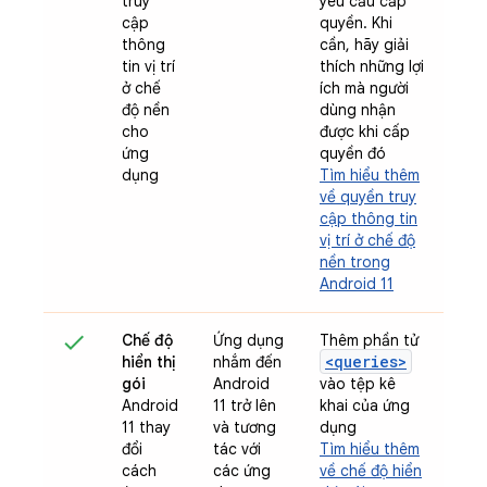
truy
yêu cầu cấp
cập
quyền. Khi
thông
cần, hãy giải
tin vị trí
thích những lợi
ở chế
ích mà người
độ nền
dùng nhận
cho
được khi cấp
ứng
quyền đó
dụng
Tìm hiểu thêm
về quyền truy
cập thông tin
vị trí ở chế độ
nền trong
Android 11
Chế độ
Ứng dụng
Thêm phần tử
<queries>
hiển thị
nhắm đến
gói
Android
vào tệp kê
Android
11 trở lên
khai của ứng
11 thay
và tương
dụng
đổi
tác với
Tìm hiểu thêm
cách
các ứng
về chế độ hiển