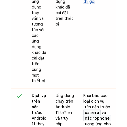
ứng
dụng
thị gói
dụng
khác đã
truy
cài đặt
vấn và
trên thiết
tương
bị
tác với
các
ứng
dụng
khác đã
cài đặt
trên
cùng
một
thiết bị
Dịch vụ
Ứng dụng
Khai báo các
trên
chạy trên
loại dịch vụ
nền
Android
trên nền trước
camera
trước
11 trở lên
và
microphone
Android
và truy
11 thay
cập
tương ứng cho