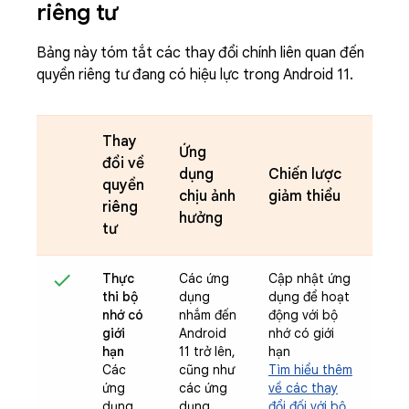
riêng tư
Bảng này tóm tắt các thay đổi chính liên quan đến
quyền riêng tư đang có hiệu lực trong Android 11.
Thay
Ứng
đổi về
dụng
Chiến lược
quyền
chịu ảnh
giảm thiểu
riêng
hưởng
tư
Thực
Các ứng
Cập nhật ứng
thi bộ
dụng
dụng để hoạt
nhớ có
nhắm đến
động với bộ
giới
Android
nhớ có giới
hạn
11 trở lên,
hạn
Các
cũng như
Tìm hiểu thêm
ứng
các ứng
về các thay
dụng
dụng
đổi đối với bộ