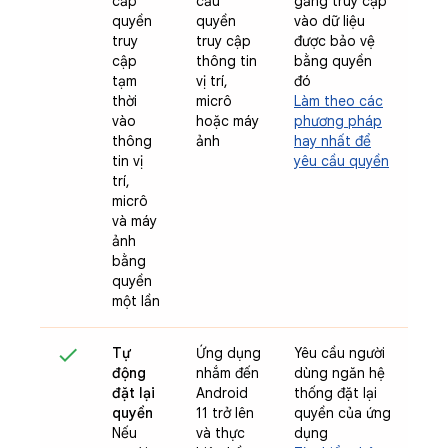
cấp
cầu
gắng truy cập
quyền
quyền
vào dữ liệu
truy
truy cập
được bảo vệ
cập
thông tin
bằng quyền
tạm
vị trí,
đó
thời
micrô
Làm theo các
vào
hoặc máy
phương pháp
thông
ảnh
hay nhất để
tin vị
yêu cầu quyền
trí,
micrô
và máy
ảnh
bằng
quyền
một lần
Tự
Ứng dụng
Yêu cầu người
động
nhắm đến
dùng ngăn hệ
đặt lại
Android
thống đặt lại
quyền
11 trở lên
quyền của ứng
Nếu
và thực
dụng