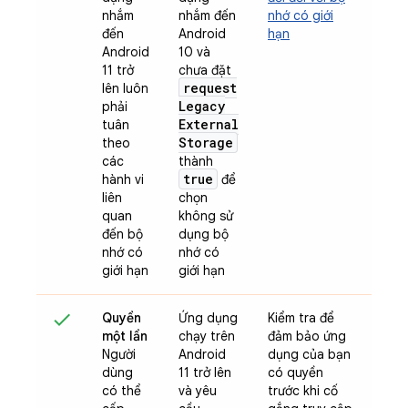
nhắm
nhắm đến
nhớ có giới
đến
Android
hạn
Android
10 và
11 trở
chưa đặt
request
lên luôn
Legacy
phải
External
tuân
Storage
theo
các
thành
true
hành vi
để
liên
chọn
quan
không sử
đến bộ
dụng bộ
nhớ có
nhớ có
giới hạn
giới hạn
Quyền
Ứng dụng
Kiểm tra để
một lần
chạy trên
đảm bảo ứng
Người
Android
dụng của bạn
dùng
11 trở lên
có quyền
có thể
và yêu
trước khi cố