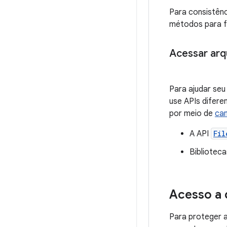
Para consistênc
métodos para fa
Acessar arq
Para ajudar seu
use APIs difere
por meio de
cam
A API
Fil
Bibliotec
Acesso a 
Para proteger a