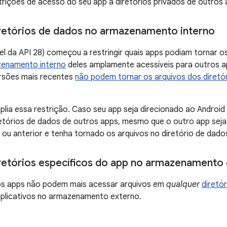
rições de acesso do seu app a diretórios privados de outros 
retórios de dados no armazenamento interno
vel da API 28) começou a restringir quais apps podiam tornar o
enamento interno
deles amplamente acessíveis para outros a
ersões mais recentes
não podem tornar os arquivos dos diret
plia essa restrição. Caso seu app seja direcionado ao Android
etórios de dados de outros apps, mesmo que o outro app seja 
7) ou anterior e tenha tornado os arquivos no diretório de dad
retórios específicos do app no armazenamento
 os apps não podem mais acessar arquivos em
qualquer
diretó
plicativos no armazenamento externo.