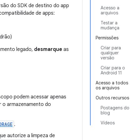
são do SDK de destino do app
Acesso a
 compatibilidade de apps:
arquivos
Testar a
mudança
drão)
Permissões
Criar para
amento legado,
desmarque
as
qualquer
versão
Criar para o
Android 11
Acesso a todos
os arquivos
escopo podem acessar apenas
Outros recursos
iar o armazenamento do
Postagens do
blog
Vídeos
ORAGE
.
que autorize a limpeza de