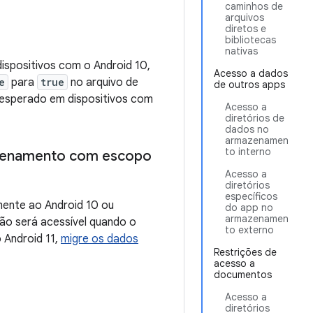
caminhos de
arquivos
diretos e
bibliotecas
nativas
spositivos com o Android 10,
Acesso a dados
e
para
true
no arquivo de
de outros apps
 esperado em dispositivos com
Acesso a
diretórios de
dados no
armazenamen
to interno
mazenamento com escopo
Acesso a
diretórios
específicos
mente ao Android 10 ou
do app no
armazenamen
ão será acessível quando o
to externo
 Android 11,
migre os dados
Restrições de
acesso a
documentos
Acesso a
diretórios