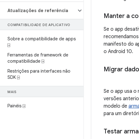
Atualizações de referência
Manter a co
COMPATIBILIDADE DE APLICATIVO
Se o app desat
recomendamos q
Sobre a compatibilidade de apps
manifesto do a
⍈
o Android 10.
Ferramentas de framework de
compatibilidade ⍈
Migrar dado
Restrições para interfaces não
SDK ⍈
Se o app usa o
MAIS
versões anterio
Painéis ⍈
modelo de
arm
para um diretó
Testar arm