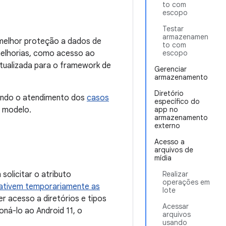
to com
escopo
Testar
armazenamen
 melhor proteção a dados de
to com
melhorias, como acesso ao
escopo
atualizada para o framework de
Gerenciar
armazenamento
Diretório
itando o atendimento dos
casos
específico do
 modelo.
app no
armazenamento
externo
Acesso a
arquivos de
mídia
solicitar o atributo
Realizar
operações em
ativem temporariamente as
lote
acesso a diretórios e tipos
Acessar
oná-lo ao Android 11, o
arquivos
usando