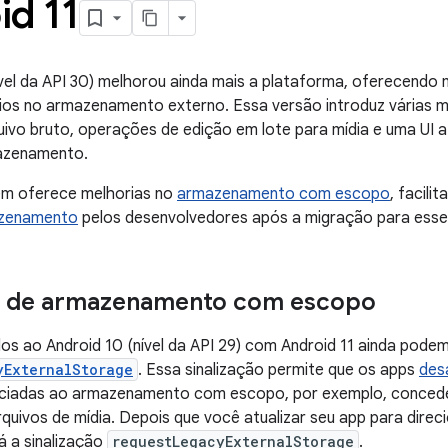
id 11
ível da API 30) melhorou ainda mais a plataforma, oferecendo
rios no armazenamento externo. Essa versão introduz várias 
ivo bruto, operações de edição em lote para mídia e uma UI 
azenamento.
m oferece melhorias no
armazenamento com escopo
, facil
azenamento
pelos desenvolvedores após a migração para esse
o de armazenamento com escopo
os ao Android 10 (nível da API 29) com Android 11 ainda podem 
yExternalStorage
. Essa sinalização permite que os apps
des
iadas ao armazenamento com escopo, por exemplo, conceder 
rquivos de mídia. Depois que você atualizar seu app para direci
á a sinalização
requestLegacyExternalStorage
.