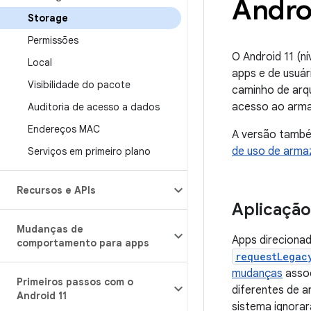
Andro
Storage
Permissões
O Android 11 (n
Local
apps e de usuá
Visibilidade do pacote
caminho de arqu
acesso ao arm
Auditoria de acesso a dados
Endereços MAC
A versão també
de uso de arm
Serviços em primeiro plano
Recursos e APIs
Aplicaçã
Mudanças de
Apps direcionad
comportamento para apps
requestLegac
mudanças
assoc
Primeiros passos com o
diferentes de a
Android 11
sistema ignorar