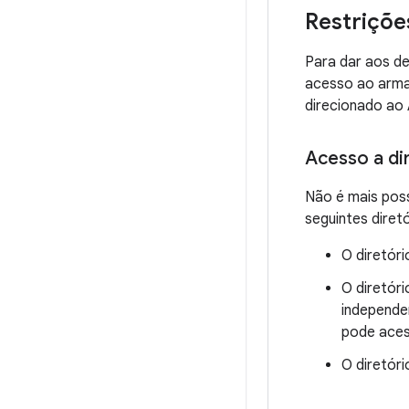
Restriçõe
Para dar aos d
acesso ao armaz
direcionado ao 
Acesso a di
Não é mais poss
seguintes diretó
O diretór
O diretóri
independe
pode aces
O diretór