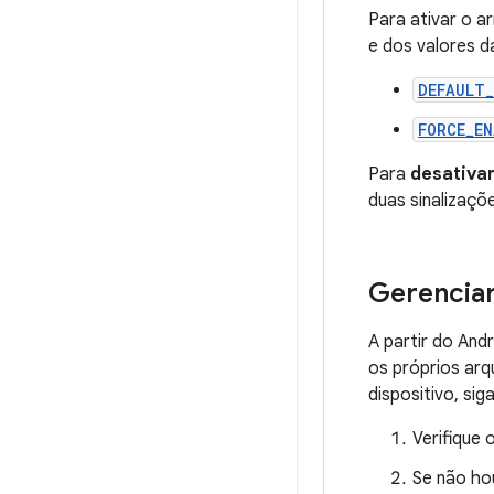
Para ativar o 
e dos valores d
DEFAULT
FORCE_E
Para
desativa
duas sinalizaçõ
Gerencia
A partir do An
os próprios arq
dispositivo, si
Verifique 
Se não hou