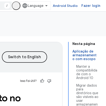
/
Android Studio
Fazer login
Nesta página
Aplicação de
armazenament
o com escopo
Manter a
compatibilida
de com o
Android 10
Isso foi útil?
Migrar dados
para
diretórios que
to no
são visíveis ao
usar
armazenamen