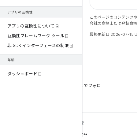
アプリの互換性
このページのコンテンツ
会社の商標または登録商
アプリの互換性について ⍈
最終更新日 2026-07-15 
互換性フレームワーク ツール ⍈
非 SDK インターフェースの制限 ⍈
詳細
ダッシュボード ⍈
X
@AndroidDev を X でフォロ
ー
ANDROID の詳細
探索
Android
ゲーム