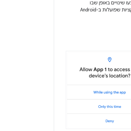
ית למיקום ובוצעו שינויים באופן שבו
המשתמשים מעניקים גישה למיקום ברקע. העדכונים האלה משפיעים על כל האפליקציות שפועלות ב-Android