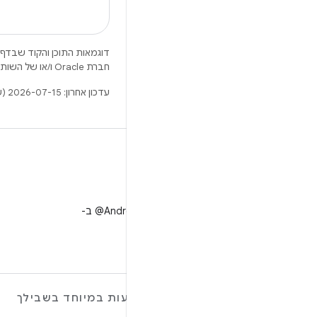
דוגמאות התוכן והקוד שבדף 
חברת Oracle ו/או של השותפים העצמאיים שלה.
עדכון אחרון: 2026-07-15 (שעון UTC).
X
למעקב אחר ‎@AndroidDev ב-
X
מידע נוסף על ANDROID
הצעות במיוחד בשבילך