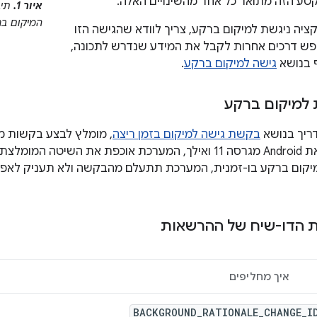
קטע הזה מתואר כל אחד מהשינויים האלה.
איור 1.
תיב
המיקום ב
ציה ניגשת למיקום ברקע, צריך לוודא שהגישה הזו
פש דרכים אחרות לקבל את המידע שנדרש לתכונה,
 בנושא
גישה למיקום ברקע
.
למיקום ברקע
ריך בנושא
בקשת גישה למיקום בזמן ריצה
, מומלץ לבצע בקשות מ
שלכם מטרגטת את Android מגרסה 11 ואילך, המערכת אוכפת את ה
יקום ברקע בו-זמנית, המערכת תתעלם מהבקשה ולא תעניק לאפ
בת הדו-שיח של ההרשאות
איך מחליפים
BACKGROUND_RATIONALE_CHANGE_I