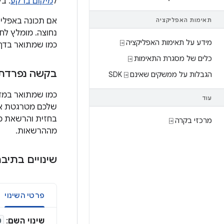
ל
מיקום ברקע
. ב
אם תכונה באפליק
תאימות האפליקציה
נחוצה. מומלץ לח
מידע על תאימות האפליקציה ⍈
כמו שמתואר בדף
כלים של מסגרת התאימות ⍈
בקשה נפרדת 
הגבלות על ממשקים שאינם SDK ⍈
כמו שמתואר במד
עוד
בחזית והרשאת מ
מרכזי בקרה ⍈
מההרשאות.
שינויים בתי
פרטי השינוי
שינוי השם
:
D