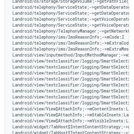
Landroid/os/storage/StorageVolume;->getPathFile()
Landroid/telephony/ServiceState;->getDataOperatorA
Landroid/telephony/ServiceState;->getDataOperatorN
Landroid/telephony/ServiceState;->getVoiceOperator
Landroid/telephony/ServiceState;->getVoiceOperator
Landroid/telephony/TelephonyManager;->getNetworkCo
Landroid/telephony/ims/ImsReasonInfo;->mCode:I   
#
Landroid/telephony/ims/ImsReasonInfo;->mExtraCode:
Landroid/telephony/ims/ImsReasonInfo;->mExtraMessa
Landroid/view/inputmethod/InputMethodManager;->win
Landroid/view/textclassifier/logging/SmartSelectio
Landroid/view/textclassifier/logging/SmartSelectio
Landroid/view/textclassifier/logging/SmartSelectio
Landroid/view/textclassifier/logging/SmartSelectio
Landroid/view/textclassifier/logging/SmartSelectio
Landroid/view/textclassifier/logging/SmartSelectio
Landroid/view/textclassifier/logging/SmartSelectio
Landroid/view/textclassifier/logging/SmartSelectio
Landroid/view/View$AttachInfo;->mContentInsets:Lan
Landroid/view/View$AttachInfo;->mStableInsets:Land
Landroid/view/View$AttachInfo;->mVisibleInsets:Lan
Landroid/widget/TabHost$IntentContentStrategy;->ge
Landroid/widget/TabHost$IntentContentStrategy;->ta