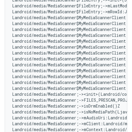
Landroid/media/MediaScanner$FileEntry;->mLastModif
Landroid/media/MediaScanner$FileEntry;->mRowId:J  
Landroid/media/MediaScanner$MyMediaScannerClient;-
Landroid/media/MediaScanner$MyMediaScannerClient;-
Landroid/media/MediaScanner$MyMediaScannerClient;-
Landroid/media/MediaScanner$MyMediaScannerClient;-
Landroid/media/MediaScanner$MyMediaScannerClient;-
Landroid/media/MediaScanner$MyMediaScannerClient;-
Landroid/media/MediaScanner$MyMediaScannerClient;-
Landroid/media/MediaScanner$MyMediaScannerClient;-
Landroid/media/MediaScanner$MyMediaScannerClient;-
Landroid/media/MediaScanner$MyMediaScannerClient;-
Landroid/media/MediaScanner$MyMediaScannerClient;-
Landroid/media/MediaScanner$MyMediaScannerClient;-
Landroid/media/MediaScanner$MyMediaScannerClient;-
Landroid/media/MediaScanner;-><init>(Landroid/cont
Landroid/media/MediaScanner;->FILES_PRESCAN_PROJE
Landroid/media/MediaScanner;->isDrmEnabled()Z   
# 
Landroid/media/MediaScanner;->isNoMediaPath(Ljava/
Landroid/media/MediaScanner;->mAudioUri:Landroid/n
Landroid/media/MediaScanner;->mClient:Landroid/med
Landroid/media/MediaScanner;->mContext:Landroid/co