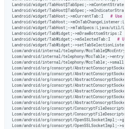
Landroid/widget/TabHost$TabSpec;->mContentStrategy
Landroid/widget/TabHost$TabSpec;->mIndicatorStrate
Landroid/widget/TabHost;->mCurrentTab:I   
# Use an
Landroid/widget/TabHost;->mOnTabChangeListener:La
Landroid/widget/TabHost;->mTabSpecs:Ljava/util/Li
Landroid/widget/TabWidget;->mDrawBottomStrips:Z   
Landroid/widget/TabWidget;->mSelectedTab:I   
# Use
Landroid/widget/TabWidget;->setTabSelectionListene
Lcom/android/internal/telephony/MccTable$MccEntry;
Lcom/android/internal/telephony/MccTable;->entryFo
Lcom/android/internal/telephony/MccTable;->smalles
Lcom/android/org/conscrypt/AbstractConscryptSocket
Lcom/android/org/conscrypt/AbstractConscryptSocket
Lcom/android/org/conscrypt/AbstractConscryptSocket
Lcom/android/org/conscrypt/AbstractConscryptSocket
Lcom/android/org/conscrypt/AbstractConscryptSocket
Lcom/android/org/conscrypt/AbstractConscryptSocket
Lcom/android/org/conscrypt/AbstractConscryptSocket
Lcom/android/org/conscrypt/ConscryptFileDescriptor
Lcom/android/org/conscrypt/ConscryptFileDescriptor
Lcom/android/org/conscrypt/OpenSSLSocketImpl;->get
Lcom/android/org/conscrypt/OpenSSLSocketImpl;->set