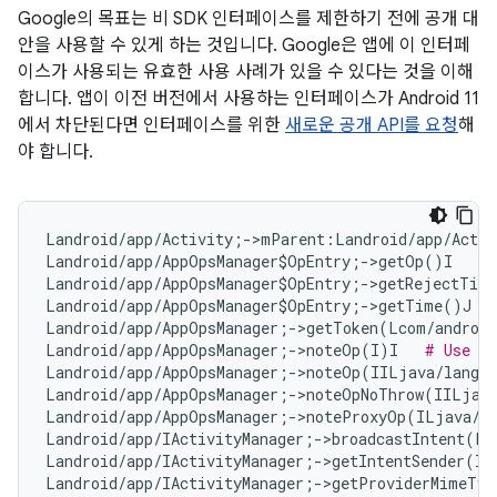
Google의 목표는 비 SDK 인터페이스를 제한하기 전에 공개 대
안을 사용할 수 있게 하는 것입니다. Google은 앱에 이 인터페
이스가 사용되는 유효한 사용 사례가 있을 수 있다는 것을 이해
합니다. 앱이 이전 버전에서 사용하는 인터페이스가 Android 11
에서 차단된다면 인터페이스를 위한
새로운 공개 API를 요청
해
야 합니다.
Landroid/app/Activity;->mParent:Landroid/app/Activ
Landroid/app/AppOpsManager$OpEntry;->getOp()I   
#
Landroid/app/AppOpsManager$OpEntry;->getRejectTim
Landroid/app/AppOpsManager$OpEntry;->getTime()J  
Landroid/app/AppOpsManager;->getToken(Lcom/android
Landroid/app/AppOpsManager;->noteOp(I)I   
# Use #n
Landroid/app/AppOpsManager;->noteOp(IILjava/lang/
Landroid/app/AppOpsManager;->noteOpNoThrow(IILjav
Landroid/app/AppOpsManager;->noteProxyOp(ILjava/l
Landroid/app/IActivityManager;->broadcastIntent(La
Landroid/app/IActivityManager;->getIntentSender(IL
Landroid/app/IActivityManager;->getProviderMimeTyp