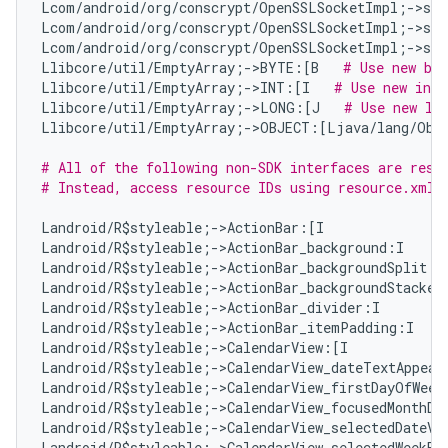
Lcom/android/org/conscrypt/OpenSSLSocketImpl;->set
Lcom/android/org/conscrypt/OpenSSLSocketImpl;->se
Lcom/android/org/conscrypt/OpenSSLSocketImpl;->set
Llibcore/util/EmptyArray;->BYTE:[B   
# Use new byt
Llibcore/util/EmptyArray;->INT:[I   
# Use new int[
Llibcore/util/EmptyArray;->LONG:[J   
# Use new lo
Llibcore/util/EmptyArray;->OBJECT:[Ljava/lang/Obj
# All of the following non-SDK interfaces are reso
# Instead, access resource IDs using resource.xml 