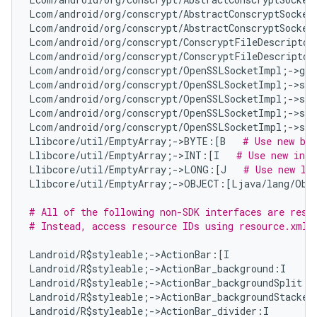
Lcom/android/org/conscrypt/AbstractConscryptSocket
Lcom/android/org/conscrypt/AbstractConscryptSocket
Lcom/android/org/conscrypt/ConscryptFileDescriptor
Lcom/android/org/conscrypt/ConscryptFileDescriptor
Lcom/android/org/conscrypt/OpenSSLSocketImpl;->get
Lcom/android/org/conscrypt/OpenSSLSocketImpl;->set
Lcom/android/org/conscrypt/OpenSSLSocketImpl;->set
Lcom/android/org/conscrypt/OpenSSLSocketImpl;->se
Lcom/android/org/conscrypt/OpenSSLSocketImpl;->set
Llibcore/util/EmptyArray;->BYTE:[B   
# Use new byt
Llibcore/util/EmptyArray;->INT:[I   
# Use new int[
Llibcore/util/EmptyArray;->LONG:[J   
# Use new lo
Llibcore/util/EmptyArray;->OBJECT:[Ljava/lang/Obj
# All of the following non-SDK interfaces are reso
# Instead, access resource IDs using resource.xml 