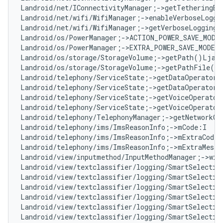
Landroid/net/IConnectivityManager;->getTetheringEr
Landroid/net/wifi/WifiManager;->enableVerboseLoggi
Landroid/net/wifi/WifiManager;->getVerboseLoggingL
Landroid/os/PowerManager;->ACTION_POWER_SAVE_MODE
Landroid/os/PowerManager;->EXTRA_POWER_SAVE_MODE:
Landroid/os/storage/StorageVolume;->getPath()Ljava
Landroid/os/storage/StorageVolume;->getPathFile()
Landroid/telephony/ServiceState;->getDataOperatorA
Landroid/telephony/ServiceState;->getDataOperatorN
Landroid/telephony/ServiceState;->getVoiceOperator
Landroid/telephony/ServiceState;->getVoiceOperator
Landroid/telephony/TelephonyManager;->getNetworkCo
Landroid/telephony/ims/ImsReasonInfo;->mCode:I   
#
Landroid/telephony/ims/ImsReasonInfo;->mExtraCode:
Landroid/telephony/ims/ImsReasonInfo;->mExtraMessa
Landroid/view/inputmethod/InputMethodManager;->win
Landroid/view/textclassifier/logging/SmartSelectio
Landroid/view/textclassifier/logging/SmartSelectio
Landroid/view/textclassifier/logging/SmartSelectio
Landroid/view/textclassifier/logging/SmartSelectio
Landroid/view/textclassifier/logging/SmartSelectio
Landroid/view/textclassifier/logging/SmartSelectio