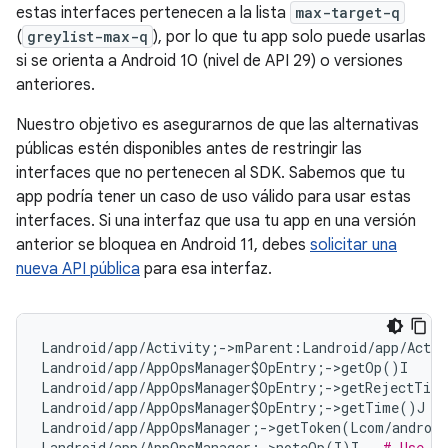
estas interfaces pertenecen a la lista
max-target-q
(
greylist-max-q
), por lo que tu app solo puede usarlas
si se orienta a Android 10 (nivel de API 29) o versiones
anteriores.
Nuestro objetivo es asegurarnos de que las alternativas
públicas estén disponibles antes de restringir las
interfaces que no pertenecen al SDK. Sabemos que tu
app podría tener un caso de uso válido para usar estas
interfaces. Si una interfaz que usa tu app en una versión
anterior se bloquea en Android 11, debes
solicitar una
nueva API pública
para esa interfaz.
Landroid/app/Activity;->mParent:Landroid/app/Activ
Landroid/app/AppOpsManager$OpEntry;->getOp()I   
#
Landroid/app/AppOpsManager$OpEntry;->getRejectTim
Landroid/app/AppOpsManager$OpEntry;->getTime()J  
Landroid/app/AppOpsManager;->getToken(Lcom/android
Landroid/app/AppOpsManager;->noteOp(I)I   
# Use #n