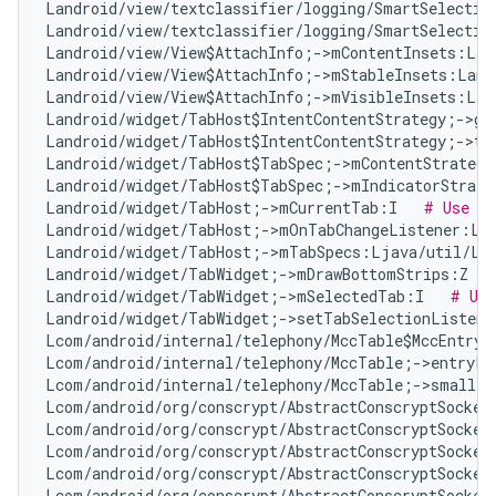
Landroid/view/textclassifier/logging/SmartSelectio
Landroid/view/textclassifier/logging/SmartSelectio
Landroid/view/View$AttachInfo;->mContentInsets:Lan
Landroid/view/View$AttachInfo;->mStableInsets:Land
Landroid/view/View$AttachInfo;->mVisibleInsets:Lan
Landroid/widget/TabHost$IntentContentStrategy;->ge
Landroid/widget/TabHost$IntentContentStrategy;->ta
Landroid/widget/TabHost$TabSpec;->mContentStrategy
Landroid/widget/TabHost$TabSpec;->mIndicatorStrate
Landroid/widget/TabHost;->mCurrentTab:I   
# Use an
Landroid/widget/TabHost;->mOnTabChangeListener:La
Landroid/widget/TabHost;->mTabSpecs:Ljava/util/Li
Landroid/widget/TabWidget;->mDrawBottomStrips:Z   
Landroid/widget/TabWidget;->mSelectedTab:I   
# Use
Landroid/widget/TabWidget;->setTabSelectionListene
Lcom/android/internal/telephony/MccTable$MccEntry;
Lcom/android/internal/telephony/MccTable;->entryFo
Lcom/android/internal/telephony/MccTable;->smalles
Lcom/android/org/conscrypt/AbstractConscryptSocket
Lcom/android/org/conscrypt/AbstractConscryptSocket
Lcom/android/org/conscrypt/AbstractConscryptSocket
Lcom/android/org/conscrypt/AbstractConscryptSocket
Lcom/android/org/conscrypt/AbstractConscryptSocket