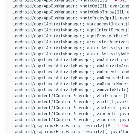
Landroid/app/AppOpsManager;->noteOp(IILjava/lang/
Landroid/app/AppOpsManager;->noteOpNoThrow(IILjav
Landroid/app/AppOpsManager;->noteProxyOp(ILjava/l
Landroid/app/IActivityManager;->broadcastIntent(La
Landroid/app/IActivityManager;->getIntentSender(IL
Landroid/app/IActivityManager;->getProviderMimeTyp
Landroid/app/IActivityManager;->registerReceiver(L
Landroid/app/IActivityManager;->startActivity(Land
Landroid/app/IActivityManager;->startActivityAsUse
Landroid/app/LocalActivityManager;->mActivities:Lj
Landroid/app/LocalActivityManager;->mActivityArray
Landroid/app/LocalActivityManager;->mParent:Landro
Landroid/app/LocalActivityManager;->mResumed:Landr
Landroid/app/LocalActivityManager;->mSingleMode:Z 
Landroid/app/LocalActivityManager;->moveToState(La
Landroid/content/IContentProvider;->bulkInsert(Lja
Landroid/content/IContentProvider;->call(Ljava/lan
Landroid/content/IContentProvider;->delete(Ljava/l
Landroid/content/IContentProvider;->insert(Ljava/l
Landroid/content/IContentProvider;->update(Ljava/l
Landroid/graphics/FontFamily;-><init>()V   
# Use 
Landroid/graphics/FontFamily;-><init>([Ljava/lang