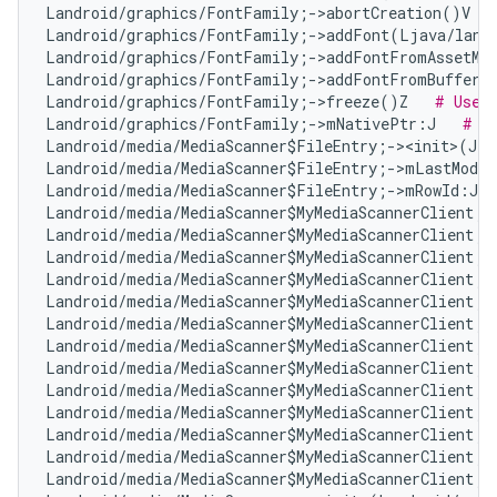
Landroid/graphics/FontFamily;->abortCreation()V   
Landroid/graphics/FontFamily;->addFont(Ljava/lang/
Landroid/graphics/FontFamily;->addFontFromAssetMan
Landroid/graphics/FontFamily;->addFontFromBuffer(L
Landroid/graphics/FontFamily;->freeze()Z   
# Use 
Landroid/graphics/FontFamily;->mNativePtr:J   
# U
Landroid/media/MediaScanner$FileEntry;-><init>(JLj
Landroid/media/MediaScanner$FileEntry;->mLastModif
Landroid/media/MediaScanner$FileEntry;->mRowId:J  
Landroid/media/MediaScanner$MyMediaScannerClient;-
Landroid/media/MediaScanner$MyMediaScannerClient;-
Landroid/media/MediaScanner$MyMediaScannerClient;-
Landroid/media/MediaScanner$MyMediaScannerClient;-
Landroid/media/MediaScanner$MyMediaScannerClient;-
Landroid/media/MediaScanner$MyMediaScannerClient;-
Landroid/media/MediaScanner$MyMediaScannerClient;-
Landroid/media/MediaScanner$MyMediaScannerClient;-
Landroid/media/MediaScanner$MyMediaScannerClient;-
Landroid/media/MediaScanner$MyMediaScannerClient;-
Landroid/media/MediaScanner$MyMediaScannerClient;-
Landroid/media/MediaScanner$MyMediaScannerClient;-
Landroid/media/MediaScanner$MyMediaScannerClient;-