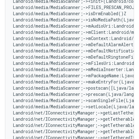
Landroid/media/MediaScanner;-><init>(Landroid/cont
Landroid/media/MediaScanner;->FILES_PRESCAN_PROJE
Landroid/media/MediaScanner;->isDrmEnabled()Z   
# 
Landroid/media/MediaScanner;->isNoMediaPath(Ljava/
Landroid/media/MediaScanner;->mAudioUri:Landroid/n
Landroid/media/MediaScanner;->mClient:Landroid/med
Landroid/media/MediaScanner;->mContext:Landroid/co
Landroid/media/MediaScanner;->mDefaultAlarmAlertF
Landroid/media/MediaScanner;->mDefaultNotification
Landroid/media/MediaScanner;->mDefaultRingtoneFile
Landroid/media/MediaScanner;->mFilesUri:Landroid/n
Landroid/media/MediaScanner;->mMediaInserter:Landr
Landroid/media/MediaScanner;->mPackageName:Ljava/
Landroid/media/MediaScanner;->makeEntryFor(Ljava/l
Landroid/media/MediaScanner;->postscan([Ljava/lang
Landroid/media/MediaScanner;->prescan(Ljava/lang/S
Landroid/media/MediaScanner;->scanSingleFile(Ljava
Landroid/media/MediaScanner;->setLocale(Ljava/lan
Landroid/net/IConnectivityManager;->getLastTetherE
Landroid/net/IConnectivityManager;->getTetherableI
Landroid/net/IConnectivityManager;->getTetherableU
Landroid/net/IConnectivityManager;->getTetherableW
Landroid/net/IConnectivityManager;->getTetheredIfa