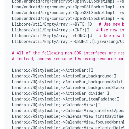
Lcom/android/org/conscrypt/OpenSSLSocketImpl;->set
Lcom/android/org/conscrypt/OpenSSLSocketImpl;->set
Lcom/android/org/conscrypt/OpenSSLSocketImpl;->se
Lcom/android/org/conscrypt/OpenSSLSocketImpl;->set
Llibcore/util/EmptyArray;->BYTE:[B   
# Use new byt
Llibcore/util/EmptyArray;->INT:[I   
# Use new int[
Llibcore/util/EmptyArray;->LONG:[J   
# Use new lo
Llibcore/util/EmptyArray;->OBJECT:[Ljava/lang/Obj
# All of the following non-SDK interfaces are reso
# Instead, access resource IDs using resource.xml 