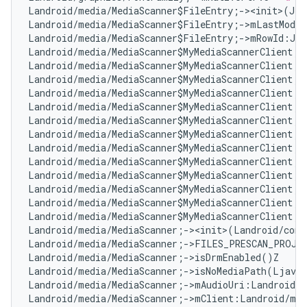
Landroid/media/MediaScanner$FileEntry;-><init>(JLj
Landroid/media/MediaScanner$FileEntry;->mLastModif
Landroid/media/MediaScanner$FileEntry;->mRowId:J  
Landroid/media/MediaScanner$MyMediaScannerClient;-
Landroid/media/MediaScanner$MyMediaScannerClient;-
Landroid/media/MediaScanner$MyMediaScannerClient;-
Landroid/media/MediaScanner$MyMediaScannerClient;-
Landroid/media/MediaScanner$MyMediaScannerClient;-
Landroid/media/MediaScanner$MyMediaScannerClient;-
Landroid/media/MediaScanner$MyMediaScannerClient;-
Landroid/media/MediaScanner$MyMediaScannerClient;-
Landroid/media/MediaScanner$MyMediaScannerClient;-
Landroid/media/MediaScanner$MyMediaScannerClient;-
Landroid/media/MediaScanner$MyMediaScannerClient;-
Landroid/media/MediaScanner$MyMediaScannerClient;-
Landroid/media/MediaScanner$MyMediaScannerClient;-
Landroid/media/MediaScanner;-><init>(Landroid/cont
Landroid/media/MediaScanner;->FILES_PRESCAN_PROJE
Landroid/media/MediaScanner;->isDrmEnabled()Z   
# 
Landroid/media/MediaScanner;->isNoMediaPath(Ljava/
Landroid/media/MediaScanner;->mAudioUri:Landroid/n
Landroid/media/MediaScanner;->mClient:Landroid/med