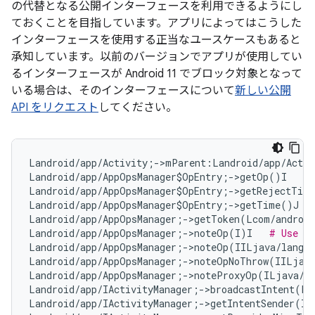
の代替となる公開インターフェースを利用できるようにし
ておくことを目指しています。アプリによってはこうした
インターフェースを使用する正当なユースケースもあると
承知しています。以前のバージョンでアプリが使用してい
るインターフェースが Android 11 でブロック対象となって
いる場合は、そのインターフェースについて
新しい公開
API をリクエスト
してください。
Landroid/app/Activity;->mParent:Landroid/app/Activ
Landroid/app/AppOpsManager$OpEntry;->getOp()I   
#
Landroid/app/AppOpsManager$OpEntry;->getRejectTim
Landroid/app/AppOpsManager$OpEntry;->getTime()J  
Landroid/app/AppOpsManager;->getToken(Lcom/android
Landroid/app/AppOpsManager;->noteOp(I)I   
# Use #n
Landroid/app/AppOpsManager;->noteOp(IILjava/lang/
Landroid/app/AppOpsManager;->noteOpNoThrow(IILjav
Landroid/app/AppOpsManager;->noteProxyOp(ILjava/l
Landroid/app/IActivityManager;->broadcastIntent(La
Landroid/app/IActivityManager;->getIntentSender(IL