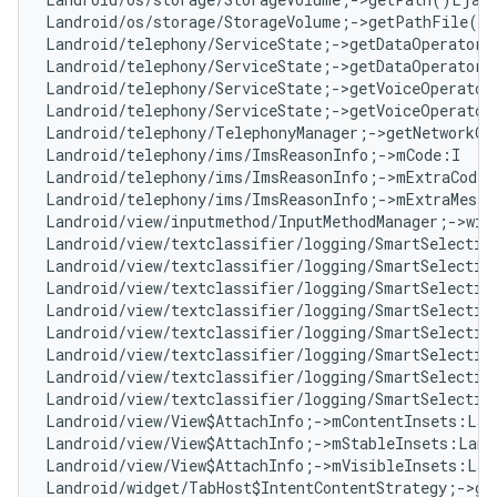
Landroid/os/storage/StorageVolume;->getPathFile()
Landroid/telephony/ServiceState;->getDataOperatorA
Landroid/telephony/ServiceState;->getDataOperatorN
Landroid/telephony/ServiceState;->getVoiceOperator
Landroid/telephony/ServiceState;->getVoiceOperator
Landroid/telephony/TelephonyManager;->getNetworkCo
Landroid/telephony/ims/ImsReasonInfo;->mCode:I   
#
Landroid/telephony/ims/ImsReasonInfo;->mExtraCode:
Landroid/telephony/ims/ImsReasonInfo;->mExtraMessa
Landroid/view/inputmethod/InputMethodManager;->win
Landroid/view/textclassifier/logging/SmartSelectio
Landroid/view/textclassifier/logging/SmartSelectio
Landroid/view/textclassifier/logging/SmartSelectio
Landroid/view/textclassifier/logging/SmartSelectio
Landroid/view/textclassifier/logging/SmartSelectio
Landroid/view/textclassifier/logging/SmartSelectio
Landroid/view/textclassifier/logging/SmartSelectio
Landroid/view/textclassifier/logging/SmartSelectio
Landroid/view/View$AttachInfo;->mContentInsets:Lan
Landroid/view/View$AttachInfo;->mStableInsets:Land
Landroid/view/View$AttachInfo;->mVisibleInsets:Lan
Landroid/widget/TabHost$IntentContentStrategy;->ge