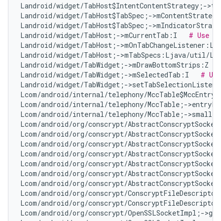
Landroid/widget/TabHost$IntentContentStrategy;->ta
Landroid/widget/TabHost$TabSpec;->mContentStrategy
Landroid/widget/TabHost$TabSpec;->mIndicatorStrate
Landroid/widget/TabHost;->mCurrentTab:I   
# Use an
Landroid/widget/TabHost;->mOnTabChangeListener:La
Landroid/widget/TabHost;->mTabSpecs:Ljava/util/Li
Landroid/widget/TabWidget;->mDrawBottomStrips:Z   
Landroid/widget/TabWidget;->mSelectedTab:I   
# Use
Landroid/widget/TabWidget;->setTabSelectionListene
Lcom/android/internal/telephony/MccTable$MccEntry;
Lcom/android/internal/telephony/MccTable;->entryFo
Lcom/android/internal/telephony/MccTable;->smalles
Lcom/android/org/conscrypt/AbstractConscryptSocket
Lcom/android/org/conscrypt/AbstractConscryptSocket
Lcom/android/org/conscrypt/AbstractConscryptSocket
Lcom/android/org/conscrypt/AbstractConscryptSocket
Lcom/android/org/conscrypt/AbstractConscryptSocket
Lcom/android/org/conscrypt/AbstractConscryptSocket
Lcom/android/org/conscrypt/AbstractConscryptSocket
Lcom/android/org/conscrypt/ConscryptFileDescriptor
Lcom/android/org/conscrypt/ConscryptFileDescriptor
Lcom/android/org/conscrypt/OpenSSLSocketImpl;->get