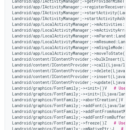
Landroid/app/IActivityManager;->getProviderMimeTyp
Landroid/app/IActivityManager;->registerReceiver(L
Landroid/app/IActivityManager;->startActivity(Land
Landroid/app/IActivityManager;->startActivityAsUse
Landroid/app/LocalActivityManager;->mActivities:Lj
Landroid/app/LocalActivityManager;->mActivityArray
Landroid/app/LocalActivityManager;->mParent:Landro
Landroid/app/LocalActivityManager;->mResumed:Landr
Landroid/app/LocalActivityManager;->mSingleMode:Z 
Landroid/app/LocalActivityManager;->moveToState(La
Landroid/content/IContentProvider;->bulkInsert(Lja
Landroid/content/IContentProvider;->call(Ljava/lan
Landroid/content/IContentProvider;->delete(Ljava/l
Landroid/content/IContentProvider;->insert(Ljava/l
Landroid/content/IContentProvider;->update(Ljava/l
Landroid/graphics/FontFamily;-><init>()V   
# Use 
Landroid/graphics/FontFamily;-><init>([Ljava/lang
Landroid/graphics/FontFamily;->abortCreation()V   
Landroid/graphics/FontFamily;->addFont(Ljava/lang/
Landroid/graphics/FontFamily;->addFontFromAssetMan
Landroid/graphics/FontFamily;->addFontFromBuffer(L
Landroid/graphics/FontFamily;->freeze()Z   
# Use 
Landroid/graphics/FontFamily;->mNativePtr:J   
# U