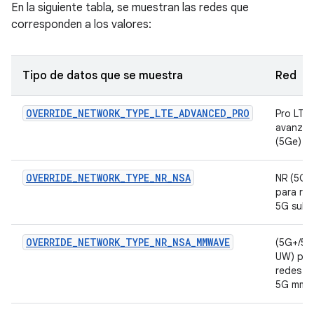
En la siguiente tabla, se muestran las redes que
corresponden a los valores:
Tipo de datos que se muestra
Red
OVERRIDE_NETWORK_TYPE_LTE_ADVANCED_PRO
Pro LTE
avanza
(5Ge)
OVERRIDE_NETWORK_TYPE_NR_NSA
NR (5G)
para re
5G sub-
OVERRIDE_NETWORK_TYPE_NR_NSA_MMWAVE
(5G+/5G
UW) par
redes
5G mmW