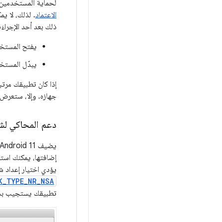
لحماية المستخدمين بشكلٍ أفضل، يخزّن Android 11 
الاعتماد
. لذلك، لا يم
ذلك بعد أحد الإجراءَين
يفتح المستخدم
يبدّل المستخ
إذا كان تطبيقك مرتبط
جهازه. وإلا، ستعرض و
دعم المحاكي لشب
يضيف Android 11
إضافتها، يمكنك است
يؤدي اختيار إعداد شبكة ا
K_TYPE_NR_NSA
تطبيقك يستجيب بشك