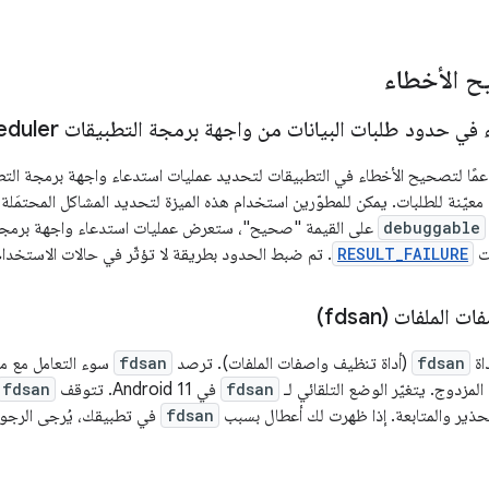
ح الأخطاء
ي حدود طلبات البيانات من واجهة برمجة التطبيقات Job
eduler
عيّنة للطلبات. يمكن للمطوّرين استخدام هذه الميزة لتحديد المشاكل المحتمَلة ف
debuggable
على القيمة "صحيح"، ستعرض عمليات استدعاء واجهة برمجة
ات
RESULT_FAILURE
. تم ضبط الحدود بطريقة لا تؤثّر في حالات الاستخدا
الملفات (fdsan)
fdsan
(أداة تنظيف واصفات الملفات). ترصد
fdsan
سوء التعامل مع مل
المزدوج. يتغيّر الوضع التلقائي لـ
fdsan
في Android 11. تتوقف
fdsan
ذير والمتابعة. إذا ظهرت لك أعطال بسبب
fdsan
في تطبيقك، يُرجى الرجو