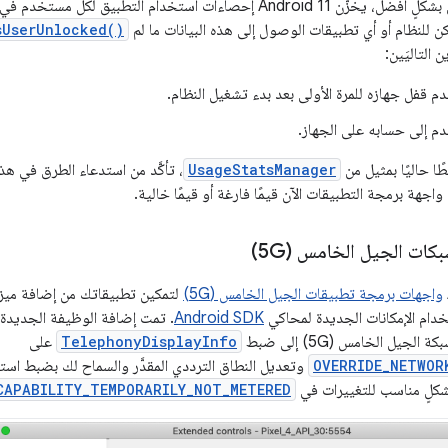
إحصاءات استخدام التطبيق لكل مستخدم في وحدة تخزين
كن للنظام أو أي تطبيقات الوصول إلى هذه البيانات ما لم
sUserUnlocked()
 التاليَين:
 قفل جهازه للمرة الأولى بعد بدء تشغيل النظام.
دم إلى حسابه على الجهاز.
ًا حاليًا بمثيل من
UsageStatsManager
، تأكَّد من استدعاء الطرق في ه
اجهة برمجة التطبيقات الآن قيمًا فارغة أو قيمًا خالية.
كات الجيل الخامس (5G)
واجهات برمجة تطبيقات الجيل الخامس (5G)
لتمكين تطبيقاتك من إضافة ميزات
خدام الإمكانات الجديدة لمحاكي
Android SDK
لجيل الخامس (5G) إلى ضبط
TelephonyDisplayInfo
على
OVERRIDE_NETWOR
وتعديل النطاق الترددي المقدَّر والسماح لك بضبط استخد
لٍ مناسب للتغييرات في
CAPABILITY_TEMPORARILY_NOT_METERED