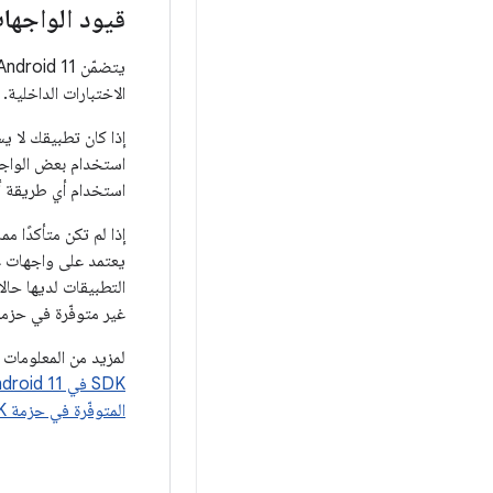
قيود الواجهات 
الاختبارات الداخلية.
استخدام بعض الواجهات
استخدام أي طريقة أو حقل غير متوفّر ف
إذا لم تكن متأكدًا مما
غير متوفّرة في حزمة SDK لميزة في تطبيقك، ع
لمزيد من المعلومات عن التغيير
SDK في Android 11
المتوفّرة في حزمة SDK