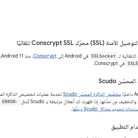
) محرّك Conscrypt SSL تلقائيًا
لتلقائية لـ
SSLSocket
في Android إلى
Conscrypt
.
SSL
في Conscrypt.
حسّن Scudo
مخصّص الذاكرة المحسّن Scudo
والتخفيف من حدّتها. إذا ظهرت لك أعطال مرتبطة بـ Scudo (مثل
 ERROR:
ندات تحديد مشاكل Scudo وحلّها
.
م التطبيق