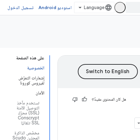
استوديو Android
تسجيل الدخول
على هذه الصفحة
الخصوصية
إشعارات التعرّض
لفيروس كورونا
الأمان
هل كان المحتوى مفيدًا؟
تستخدم مآخذ
التوصيل الآمنة
(SSL) محرّك
Conscrypt
SSL تلقائيًا
مخصّص الذاكرة
المحسّن Scudo