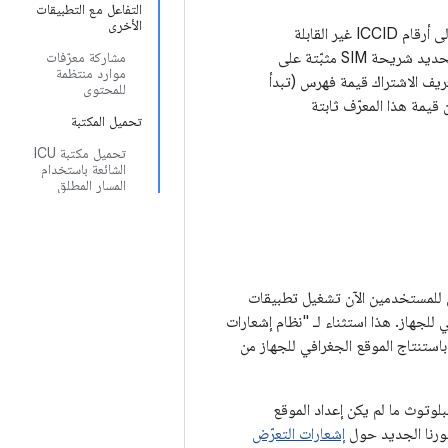
التفاعل مع التطبيقات
الأخرى
على Android 11 والإصدارات الأحدث، يتم تقييد الوصول إلى أرقام ICCID غير القابلة
طريقة. تعرض الطريقة سلسلة فارغة غير فارغة. لتحديد شريحة SIM مثبّتة على
مشاركة معرّفات
موارد منتظمة
عريف الاشتراك قيمة فهرس (تبدأ
للمحتوى
ة. تكون قيمة هذا المعرّف ثابتة
تحميل المكتبة
تحميل مكتبة ICU
الشائعة باستخدام
المسار المطلق
ن للمستخدمين الآن تشغيل تطبيقات
إعداد الموقع الجغرافي للجهاز. هذا استثناء لـ "نظام إشعارات
استنتاج الموقع الجغرافي للجهاز من
لوتوث ما لم يكن إعداد الموقع
شورنا الجديد حول
إشعارات التعرّض