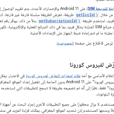
بتة لشريحة SIM
:
 من خلال
getIccId()
 فريد، استخدِم طريقة
getSubscriptionId()
بدلاً من ذلك. يوفّر رقم ت
من 1) لتحديد شرائح SIM المثبّتة بشكلٍ فريد، بما في ذلك الشرائح الفعلية والإلكتروني
 يُرجى الاطّلاع على صفحة
الخصوصية
.
رّض لفيروس كورونا
نظام إشعارات التعرّض لفيروس كورونا
في الاعتبار. يمك
"إشعارات التعرّض لفيروس كورونا" على Android 11 بدون الحاجة إلى تفعيل 
نا" فقط، نظرًا إلى أنّه تم تصميمه بطريقة لا تسمح للتطبيقات التي تستخدمه ب
ة البلوتوث.
خدم، لا يزال محظورًا على جميع التطبيقات الأخرى إجراء البحث عن أجهزة الب
ّلاً ومنحها المستخدم إذن تحديد الموقع الجغرافي. يمكنك قراءة المزيد في من