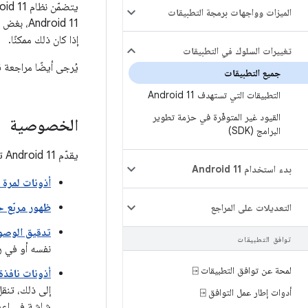
يتضمّن نظام Android 11 تغييرات في السلوك قد تؤثّر في تطبيقك. تنطبق تغييرات السلوك التالية على
الميزات وواجهات برمجة التطبيقات
Android 11، بغض النظر عن
إذا كان ذلك ممكنًا.
تغييرات السلوك في التطبيقات
يُرجى أيضًا مراجعة 
جميع التطبيقات
التطبيقات التي تستهدف Android 11
القيود غير المتوفّرة في حزمة تطوير
الخصوصية
البرامج (SDK)
يقدّم Android 11 تغييرات وقيودًا لتعزيز خصوصية المستخدم، بما في ذلك ما يلي:
بدء استخدام Android 11
أذونات لمرة 
ظهور مربّع ح
التعديلات على المراجع
تدقيق الوصول
توافق التطبيقات
نفسه أو في رم
لمحة عن توافق التطبيقات ⍈
أذونات نافذة 
إلى ذلك، تنقل 
أدوات إطار عمل التوافق ⍈
شاشة في إعدا