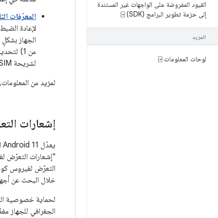
القيود المفروضة على الواجهات غير المستندة
إلى حزمة تطوير البرامج (SDK) ⍈
المعرّفات الثا
لإعادة الضبط
المزيد
الجهاز بشكلٍ
لوحات المعلومات ⍈
لشريحة SIM معيّنة ما لم تتم إعادة ضبط الجهاز على الإعدادات الأصلية.
لمزيد من المعلومات،
إشعارات التع
يعدّل Android 11 النظام الأساسي مع أخذ
التعرّض لفيروس كورو
خلال البحث عن أجهز
لحماية خصوصية المست
الجغرافي للجهاز مفع