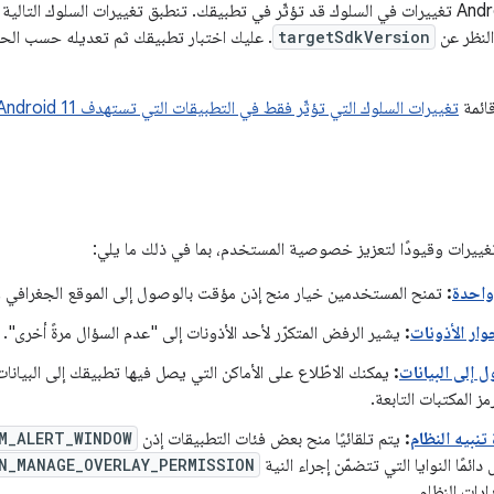
targetSdkVersion
. عليك اختبار تطبيقك ثم تعديله حسب الح
قائمة
تغييرات السلوك التي تؤثّر فقط في التطبيقات التي تستهدف Android 11
واحدة
:
تمنح المستخدمين خيار منح إذن مؤقت بالوصول إلى الموقع الجغرافي وا
وار الأذونات
:
يشير الرفض المتكرّر لأحد الأذونات إلى "عدم السؤال مرةً أخرى".
 إلى البيانات
:
يمكنك الاطّلاع على الأماكن التي يصل فيها تطبيقك إلى البيانا
ز المكتبات التابعة.
تنبيه النظام
:
يتم تلقائيًا منح بعض فئات التطبيقات إذن
M_ALERT_WINDOW
دائمًا النوايا التي تتضمّن إجراء النية
N_MANAGE_OVERLAY_PERMISSION
دات النظام.