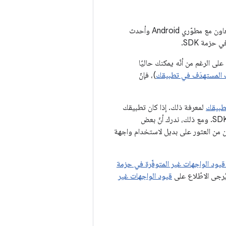
يتضمّن Android 11 قوائم محدَّثة بالواجهات غير المتوفّرة في حزمة SDK والمقيّدة استنادًا إلى التعاون مع مطوّري Android وأحدث
حزمة SDK.
. ومع ذلك، على الرغم من أنّه يمكنك حاليًا
ت المستهدَف في تطبيقك
)، فإنّ
تطبيقك
لمعرفة ذلك. إذا كان تطبيقك
يعتمد على واجهات غير متوفّرة في حزمة SDK، عليك البدء في التخطيط للانتقال إلى بدائل حزمة SDK. ومع ذلك، ندرك أنّ بعض
صالحة لاستخدام واجهات غير متوفّرة في حزمة SDK. إذا لم تتمكّن من العثور على بديل لاستخدام واجهة
قيود الواجهات غير المتوفّرة في حزمة
قيود الواجهات غير