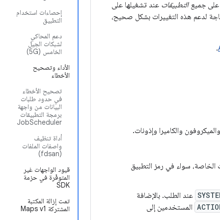
جميع التطبيقات
عند تشغيلها على
إحصاءات استخدام
اجة لدعم هذه التغييرات بشكل صحيح،
التطبيق
دعم المحاكي
لشبكات الجيل
.
الخامس (5G)
الأداء وتصحيح
الأخطاء
تصحيح الأخطاء
في حدود طلبات
البيانات من واجهة
برمجة التطبيقات
JobScheduler
لميكروفون والكاميرا وإذونات.
أداة تنظيف
واصفات الملفات
(fdsan)
ت الخاصة، سواء في رمز التطبيق
قيود الواجهات غير
المتوفّرة في حزمة
SDK
SYSTE
عند الطلب. بالإضافة
تمت إزالة المكتبة
ACTIO
المستخدمين إلى
المشتركة Maps v1