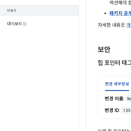
렉션해야 
더보기
패키지 공
대시보드 ⍈
자세한 내용은
개
보안
힙 포인터 태
변경 세부정보
변경 이름
:
N
변경 ID
:
135