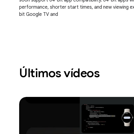
soon support 64-bit app compatibility. 64-bit apps wi
performance, shorter start times, and new viewing 
bit Google TV and
Últimos vídeos