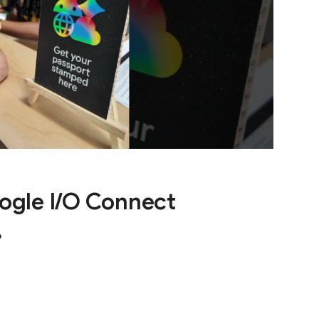
ogle I/O Connect
6