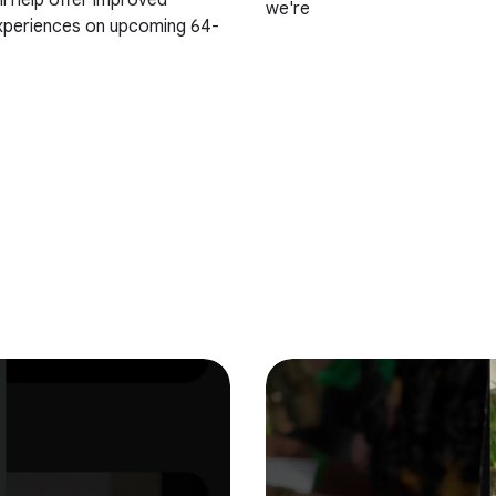
ll help offer improved
we're
experiences on upcoming 64-