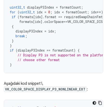
uint32_t
displayP3Index
=
formatCount
;
for
(
uint32_t
idx
=
0
;
idx
 < 
formatCount
;
idx
++
)
{
if
(
formats
[
idx
].
format
==
requiredSwapChainFmt
formats
[
idx
].
colorSpace
==
VK_COLOR_SPACE_DISPL
{
displayP3Index
=
idx
;
break
;
}
}
if
(
displayP3Index
==
formatCount
)
{
// Display P3 is not supported on the platform
// choose other format
}
Aşağıdaki kod snippet'i,
VK_COLOR_SPACE_DISPLAY_P3_NONLINEAR_EXT
: