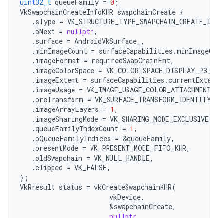
uint32_t
queueFamily
=
0
;
VkSwapchainCreateInfoKHR
swapchainCreate
{
.
sType
=
VK_STRUCTURE_TYPE_SWAPCHAIN_CREATE_IN
.
pNext
=
nullptr
,
.
surface
=
AndroidVkSurface_
,
.
minImageCount
=
surfaceCapabilities
.
minImageCo
.
imageFormat
=
requiredSwapChainFmt
,
.
imageColorSpace
=
VK_COLOR_SPACE_DISPLAY_P3_N
.
imageExtent
=
surfaceCapabilities
.
currentExten
.
imageUsage
=
VK_IMAGE_USAGE_COLOR_ATTACHMENT_
.
preTransform
=
VK_SURFACE_TRANSFORM_IDENTITY_
.
imageArrayLayers
=
1
,
.
imageSharingMode
=
VK_SHARING_MODE_EXCLUSIVE
,
.
queueFamilyIndexCount
=
1
,
.
pQueueFamilyIndices
=
&
queueFamily
,
.
presentMode
=
VK_PRESENT_MODE_FIFO_KHR
,
.
oldSwapchain
=
VK_NULL_HANDLE
,
.
clipped
=
VK_FALSE
,
};
VkRresult
status
=
vkCreateSwapchainKHR
(
vkDevice
,
&
swapchainCreate
,
nullptr
,