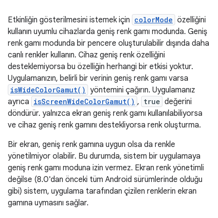
Etkinliğin gösterilmesini istemek için
colorMode
özelliğini
kullanın uyumlu cihazlarda geniş renk gamı modunda. Geniş
renk gamı modunda bir pencere oluşturulabilir dışında daha
canlı renkler kullanın. Cihaz geniş renk özelliğini
desteklemiyorsa bu özelliğin herhangi bir etkisi yoktur.
Uygulamanızın, belirli bir verinin geniş renk gamı varsa
isWideColorGamut()
yöntemini çağırın. Uygulamanız
ayrıca
isScreenWideColorGamut()
,
true
değerini
döndürür. yalnızca ekran geniş renk gamı kullanılabiliyorsa
ve cihaz geniş renk gamını destekliyorsa renk oluşturma.
Bir ekran, geniş renk gamına uygun olsa da renkle
yönetilmiyor olabilir. Bu durumda, sistem bir uygulamaya
geniş renk gamı moduna izin vermez. Ekran renk yönetimli
değilse (8.0'dan önceki tüm Android sürümlerinde olduğu
gibi) sistem, uygulama tarafından çizilen renklerin ekran
gamına uymasını sağlar.