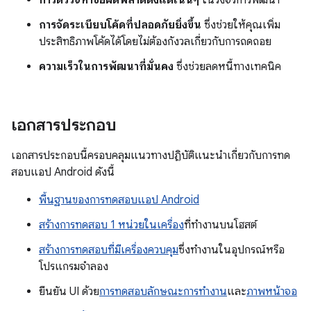
การตรวจหาข้อผิดพลาดตั้งแต่เนิ่นๆ
ในวงจรการพัฒนา
การจัดระเบียบโค้ดที่ปลอดภัยยิ่งขึ้น
ซึ่งช่วยให้คุณเพิ่ม
ประสิทธิภาพโค้ดได้โดยไม่ต้องกังวลเกี่ยวกับการถดถอย
ความเร็วในการพัฒนาที่มั่นคง
ซึ่งช่วยลดหนี้ทางเทคนิค
เอกสารประกอบ
เอกสารประกอบนี้ครอบคลุมแนวทางปฏิบัติแนะนำเกี่ยวกับการทด
สอบแอป Android ดังนี้
พื้นฐานของการทดสอบแอป Android
สร้างการทดสอบ 1 หน่วยในเครื่อง
ที่ทำงานบนโฮสต์
สร้างการทดสอบที่มีเครื่องควบคุม
ซึ่งทํางานในอุปกรณ์หรือ
โปรแกรมจําลอง
ยืนยัน UI ด้วย
การทดสอบลักษณะการทำงาน
และ
ภาพหน้าจอ