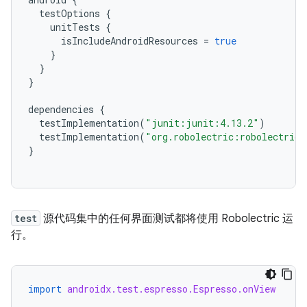
testOptions
{
unitTests
{
isIncludeAndroidResources
=
true
}
}
}
dependencies
{
testImplementation
(
"junit:junit:4.13.2"
)
testImplementation
(
"org.robolectric:robolectric:
}
test
源代码集中的任何界面测试都将使用 Robolectric 运
行。
import
androidx.test.espresso.Espresso.onView