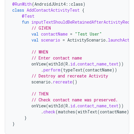
@RunWith
(
AndroidJUnit4
::
class
)
class
AddContactActivityTest
{
@Test
fun
inputTextShouldBeRetainedAfterActivityRecr
// GIVEN
val
contactName
=
"Test User"
val
scenario
=
ActivityScenario
.
launchActi
// WHEN
// Enter contact name
onView
(
withId
(
R
.
id
.
contact_name_text
))
.
perform
(
typeText
(
contactName
))
// Destroy and recreate Activity
scenario
.
recreate
()
// THEN
// Check contact name was preserved.
onView
(
withId
(
R
.
id
.
contact_name_text
))
.
check
(
matches
(
withText
(
contactName
))
}
}