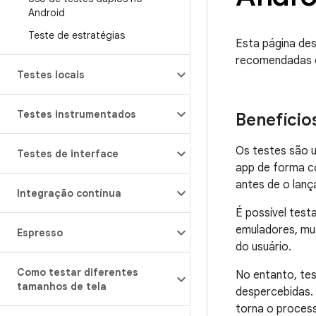
Android
Teste de estratégias
Esta página des
recomendadas e
Testes locais
Testes instrumentados
Benefício
Os testes são 
Testes de interface
app de forma co
antes de o lanç
Integração contínua
É possível test
emuladores, mud
Espresso
do usuário.
Como testar diferentes
No entanto, te
tamanhos de tela
despercebidas.
torna o process