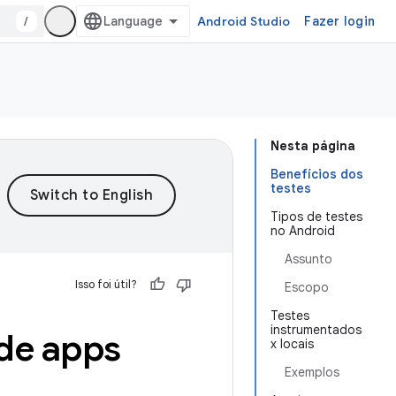
/
Android Studio
Fazer login
Nesta página
Benefícios dos
testes
Tipos de testes
no Android
Assunto
Isso foi útil?
Escopo
Testes
instrumentados
 de apps
x locais
Exemplos