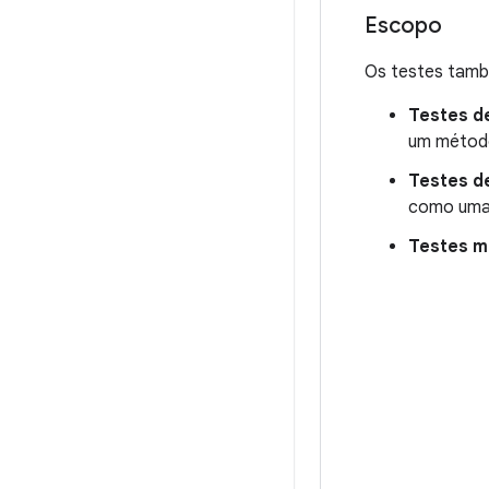
Escopo
Os testes tam
Testes d
um método
Testes d
como uma t
Testes m