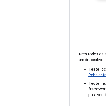
Nem todos os t
um dispositivo.
Teste lo
Robolectr
Teste in
framework
para verif