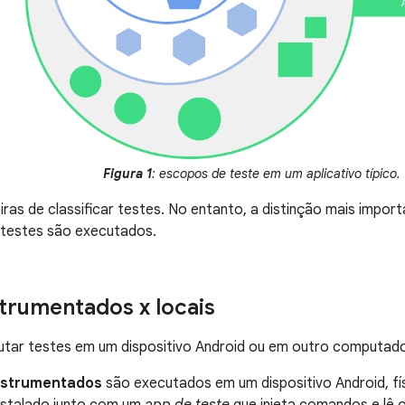
Figura 1
: escopos de teste em um aplicativo típico.
ras de classificar testes. No entanto, a distinção mais impo
 testes são executados.
strumentados x locais
utar testes em um dispositivo Android ou em outro computado
nstrumentados
são executados em um dispositivo Android, fí
instalado junto com um
app de teste
que injeta comandos e lê 