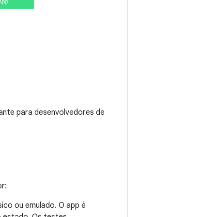
rtante para desenvolvedores de
r:
sico ou emulado. O app é
o estado. Os testes