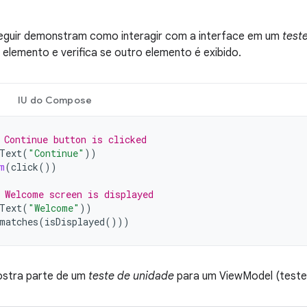
seguir demonstram como interagir com a interface em um
test
 elemento e verifica se outro elemento é exibido.
IU do Compose
 Continue button is clicked
Text
(
"Continue"
))
m
(
click
())
 Welcome screen is displayed
Text
(
"Welcome"
))
matches
(
isDisplayed
()))
ostra parte de um
teste de unidade
para um ViewModel (teste 