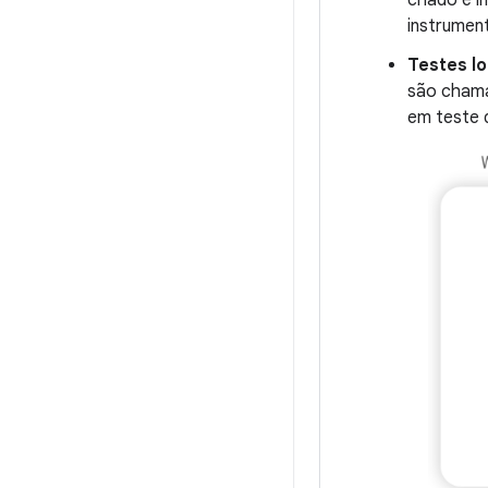
instrumen
Testes l
são cham
em teste 