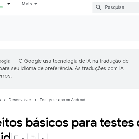
Mais
O Google usa tecnologia de IA na tradução de
ara seu idioma de preferência. As traduções com IA
rros.
s
Desenvolver
Test your app on Android
tos básicos para testes
id