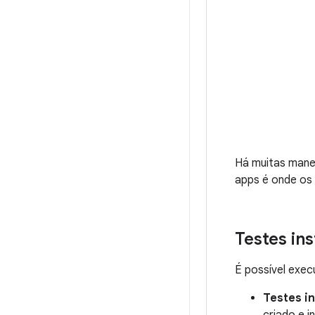
Há muitas manei
apps é onde os
Testes in
É possível exec
Testes i
criado e 