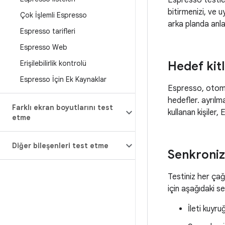
Espresso testler
bitirmenizi, ve 
Çok İşlemli Espresso
arka planda anlam
Espresso tarifleri
Espresso Web
Erişilebilirlik kontrolü
Hedef kit
Espresso İçin Ek Kaynaklar
Espresso, otomat
hedefler. ayrılma
Farklı ekran boyutlarını test
kullanan kişiler
etme
Diğer bileşenleri test etme
Senkroniz
Testiniz her çağ
için aşağıdaki se
İleti kuyr