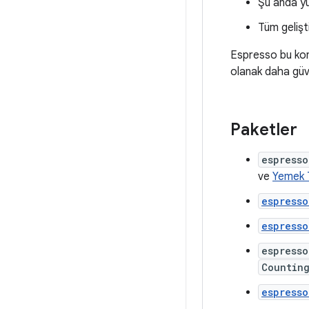
Şu anda y
Tüm gelişti
Espresso bu kont
olanak daha güve
Paketler
espresso
ve
Yemek T
espress
espresso
espresso
Countin
espresso