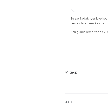
Bu sayfadaki içerik ve kod
tescilli ticari markasıdır.
Son güncelleme tarihi: 2
X
X'te @AndroidDev'i takip
edin
ANDROID HAKKINDA
KEŞFET
DAHA FAZLA