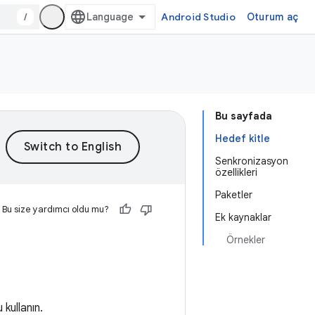
/
Android Studio
Oturum aç
Bu sayfada
Hedef kitle
Senkronizasyon
özellikleri
Paketler
Bu size yardımcı oldu mu?
Ek kaynaklar
Örnekler
 kullanın.