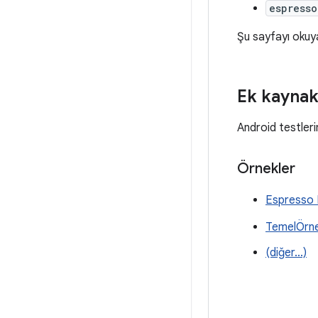
espresso
Şu sayfayı okuya
Ek kaynak
Android testleri
Örnekler
Espresso 
TemelÖrn
(diğer...)