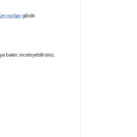
üm notları
gibidir.
 bakın: inceleyebilirsiniz.