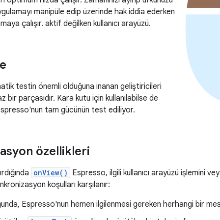
i optimum hızda çalışır. Zamanınızı ayırıp ufkunuzu
uygulamayı manipüle edip üzerinde hak iddia ederken
aya çalışır. aktif değilken kullanıcı arayüzü.
le
ik testin önemli olduğuna inanan geliştiricileri
z bir parçasıdır. Kara kutu için kullanılabilse de
, Espresso'nun tam gücünün test ediliyor.
asyon özellikleri
ırdığında
onView()
Espresso, ilgili kullanıcı arayüzü işlemini 
nkronizasyon koşulları karşılanır:
uğunda, Espresso'nun hemen ilgilenmesi gereken herhangi bir m