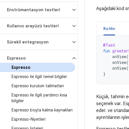
Aşağıdaki kod sn
Enstrümantasyon testleri
Kullanıcı arayüzü testleri
Kotlin
Sürekli entegrasyon
@Test
fun
greeter
onView
(
Espresso
onView
(
Espresso
onView
(
}
Espresso ile ilgili temel bilgiler
Espresso kurulum talimatları
Espresso ile ilgili yardımcı kısa
Küçük, tahmin ed
bilgiler
seçenek var. Espr
Espresso boşta kalma kaynakları
eder. ve standar
ayrıntılarının işl
Espresso-Niyetleri
Espresso listeleri