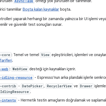
ürütülen
AsyncTask
örneği yok yürütülen bir tahmindir.
rici tanımlılar
Boşta kalan kaynaklar
boşta.
rolleri yaparak herhangi bir zamanda yalnızca bir UI işlemi veya
nilir ve güvenilir test sonuçları sunar.
-core
: Temel ve temel
View
eşleştiricileri, işlemleri ve onayl
arifleri
.
o-web
:
WebView
desteği için kaynakları içerir.
-idling-resource
- Espresso'nun arka plandaki işlerle senkr
-contrib
-
DatePicker
,
RecyclerView
ve
Drawer
işlemler
gIdlingResource
.
-intents
- Hermetik testin amaçlarını doğrulamak ve saplamak 