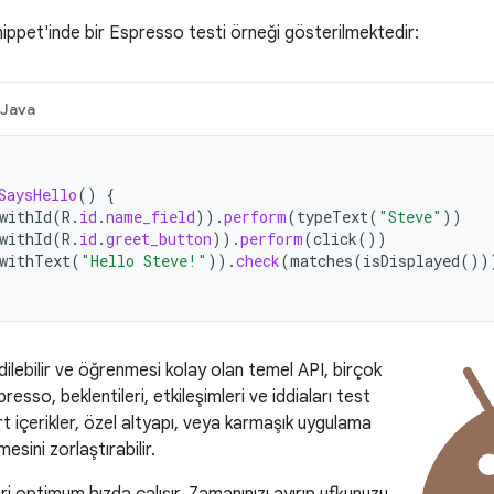
ippet'inde bir Espresso testi örneği gösterilmektedir:
Java
SaysHello
()
{
withId
(
R
.
id
.
name_field
)).
perform
(
typeText
(
"Steve"
))
withId
(
R
.
id
.
greet_button
)).
perform
(
click
())
withText
(
"Hello Steve!"
)).
check
(
matches
(
isDisplayed
())
ilebilir ve öğrenmesi kolay olan temel API, birçok
esso, beklentileri, etkileşimleri ve iddiaları test
t içerikler, özel altyapı, veya karmaşık uygulama
emesini zorlaştırabilir.