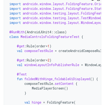
import
androidx.window.layout.FoldingFeature.Orien
import
androidx.window.layout.FoldingFeature.State
import
androidx.window.testing.layout.FoldingFeatu
import
androidx.window.testing.layout.TestWindowLa
import
androidx.window.testing.layout.WindowLayout
@RunWith
(
AndroidJUnit4
::
class
)
class
MediaControlsFoldingFeatureTest
{
@get
:
Rule
(
order
=
1
)
val
composeTestRule
=
createAndroidComposeRule
@get
:
Rule
(
order
=
2
)
val
windowLayoutInfoPublisherRule
=
WindowLayo
@Test
fun
foldedWithHinge_foldableUiDisplayed
()
{
composeTestRule
.
setContent
{
MediaPlayerScreen
()
}
val
hinge
=
FoldingFeature
(