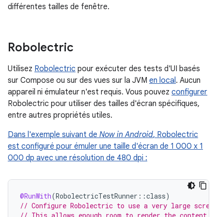
différentes tailles de fenêtre.
Robolectric
Utilisez
Robolectric
pour exécuter des tests d'UI basés
sur Compose ou sur des vues sur la JVM
en local
. Aucun
appareil ni émulateur n'est requis. Vous pouvez
configurer
Robolectric pour utiliser des tailles d'écran spécifiques,
entre autres propriétés utiles.
Dans l'exemple suivant de
Now in Android
, Robolectric
est configuré pour émuler une taille d'écran de 1 000 x 1
000 dp avec une résolution de 480 dpi :
@RunWith
(
RobolectricTestRunner
::
class
)
// Configure Robolectric to use a very large scree
// This allows enough room to render the content u