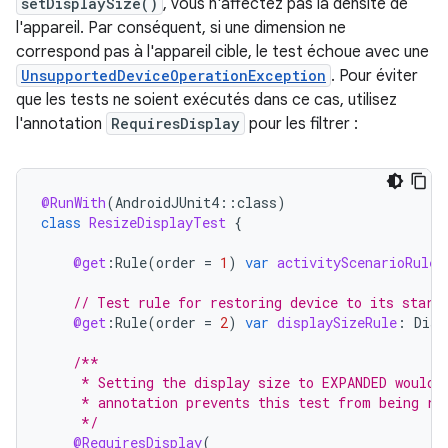
setDisplaySize()
, vous n'affectez pas la densité de
l'appareil. Par conséquent, si une dimension ne
correspond pas à l'appareil cible, le test échoue avec une
UnsupportedDeviceOperationException
. Pour éviter
que les tests ne soient exécutés dans ce cas, utilisez
l'annotation
RequiresDisplay
pour les filtrer :
@RunWith
(
AndroidJUnit4
::
class
)
class
ResizeDisplayTest
{
@get
:
Rule
(
order
=
1
)
var
activityScenarioRule
// Test rule for restoring device to its start
@get
:
Rule
(
order
=
2
)
var
displaySizeRule
:
Disp
/**
     * Setting the display size to EXPANDED would 
     * annotation prevents this test from being ru
     */
@RequiresDisplay
(