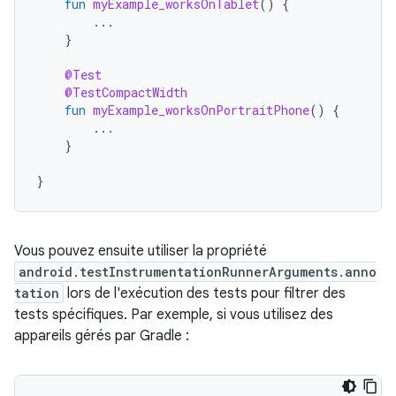
fun
myExample_worksOnTablet
()
{
...
}
@Test
@TestCompactWidth
fun
myExample_worksOnPortraitPhone
()
{
...
}
}
Vous pouvez ensuite utiliser la propriété
android.testInstrumentationRunnerArguments.anno
tation
lors de l'exécution des tests pour filtrer des
tests spécifiques. Par exemple, si vous utilisez des
appareils gérés par Gradle :