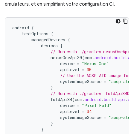
émulateurs, et en simplifiant votre configuration CI.
android
{
testOptions
{
managedDevices
{
devices
{
// Run with ./gradlew nexusOneApi3
nexusOneApi30
(
com
.
android
.
build
.
ap
device
=
"Nexus One"
apiLevel
=
30
// Use the AOSP ATD image for 
systemImageSource
=
"aosp-atd"
}
// Run with ./gradlew  foldApi34De
foldApi34
(
com
.
android
.
build
.
api
.
ds
device
=
"Pixel Fold"
apiLevel
=
34
systemImageSource
=
"aosp-atd"
}
}