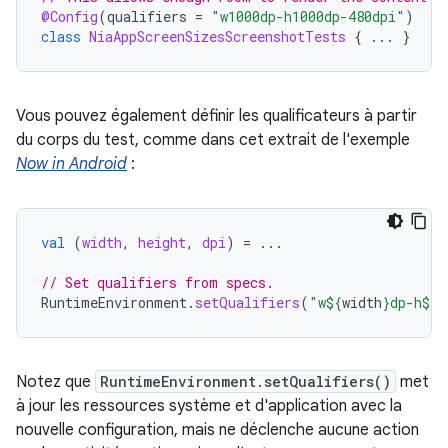
@Config
(
qualifiers
=
"w1000dp-h1000dp-480dpi"
)
class
NiaAppScreenSizesScreenshotTests
{
...
}
Vous pouvez également définir les qualificateurs à partir
du corps du test, comme dans cet extrait de l'exemple
Now in Android
:
val
(
width
,
height
,
dpi
)
=
...
// Set qualifiers from specs.
RuntimeEnvironment
.
setQualifiers
(
"w
${
width
}
dp-h
${
h
Notez que
RuntimeEnvironment.setQualifiers()
met
à jour les ressources système et d'application avec la
nouvelle configuration, mais ne déclenche aucune action