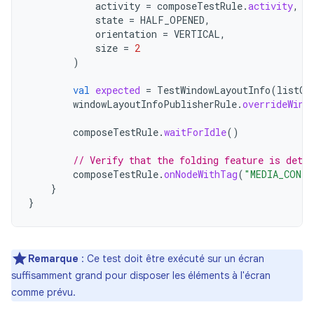
activity
=
composeTestRule
.
activity
,
state
=
HALF_OPENED
,
orientation
=
VERTICAL
,
size
=
2
)
val
expected
=
TestWindowLayoutInfo
(
listOf
windowLayoutInfoPublisherRule
.
overrideWind
composeTestRule
.
waitForIdle
()
// Verify that the folding feature is dete
composeTestRule
.
onNodeWithTag
(
"MEDIA_CONT
}
}
Remarque
: Ce test doit être exécuté sur un écran
suffisamment grand pour disposer les éléments à l'écran
comme prévu.