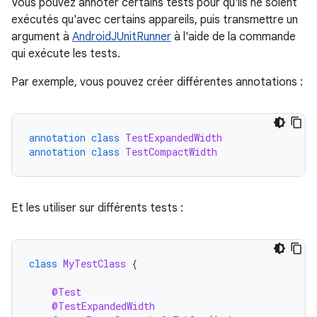
Vous pouvez annoter certains tests pour qu'ils ne soient
exécutés qu'avec certains appareils, puis transmettre un
argument à
AndroidJUnitRunner
à l'aide de la commande
qui exécute les tests.
Par exemple, vous pouvez créer différentes annotations :
annotation
class
TestExpandedWidth
annotation
class
TestCompactWidth
Et les utiliser sur différents tests :
class
MyTestClass
{
@Test
@TestExpandedWidth