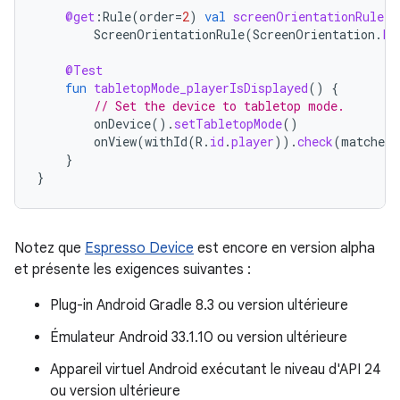
@get
:
Rule
(
order
=
2
)
val
screenOrientationRule
:
ScreenOrientationRule
(
ScreenOrientation
.
PO
@Test
fun
tabletopMode_playerIsDisplayed
()
{
// Set the device to tabletop mode.
onDevice
().
setTabletopMode
()
onView
(
withId
(
R
.
id
.
player
)).
check
(
matches
(
}
}
Notez que
Espresso Device
est encore en version alpha
et présente les exigences suivantes :
Plug-in Android Gradle 8.3 ou version ultérieure
Émulateur Android 33.1.10 ou version ultérieure
Appareil virtuel Android exécutant le niveau d'API 24
ou version ultérieure