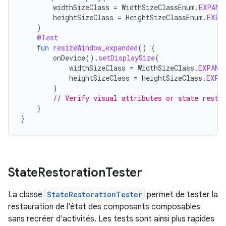
widthSizeClass
=
WidthSizeClassEnum
.
EXPAND
heightSizeClass
=
HeightSizeClassEnum
.
EXPA
)
@Test
fun
resizeWindow_expanded
()
{
onDevice
().
setDisplaySize
(
widthSizeClass
=
WidthSizeClass
.
EXPAND
heightSizeClass
=
HeightSizeClass
.
EXPA
)
// Verify visual attributes or state resto
}
}
State
Restoration
Tester
La classe
StateRestorationTester
permet de tester la
restauration de l'état des composants composables
sans recréer d'activités. Les tests sont ainsi plus rapides