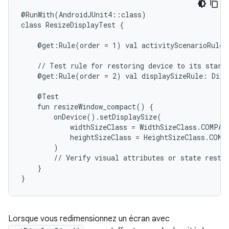
@RunWith(AndroidJUnit4::class)

class
ResizeDisplayTest
{

@get:Rule(order
=
1)
val
activityScenarioRule
//
Test
rule
for
restoring
device
to
its
start
@get:Rule(order
=
2)
val
displaySizeRule:
Disp
fun
resizeWindow_compact()
widthSizeClass
=
heightSizeClass
=
//
Verify
visual
attributes
or
state
}

Lorsque vous redimensionnez un écran avec