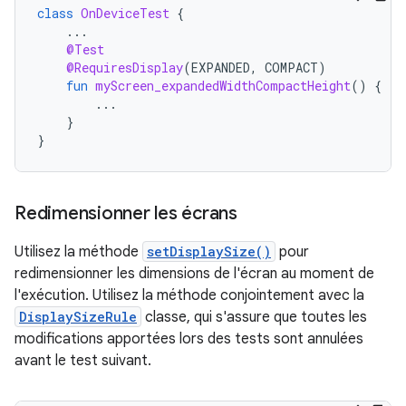
class
OnDeviceTest
{
...
@Test
@RequiresDisplay
(
EXPANDED
,
COMPACT
)
fun
myScreen_expandedWidthCompactHeight
()
{
...
}
}
Redimensionner les écrans
Utilisez la méthode
setDisplaySize()
pour
redimensionner les dimensions de l'écran au moment de
l'exécution. Utilisez la méthode conjointement avec la
DisplaySizeRule
classe, qui s'assure que toutes les
modifications apportées lors des tests sont annulées
avant le test suivant.