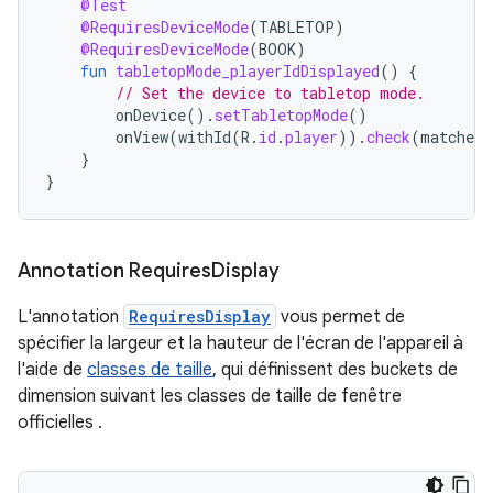
@Test
@RequiresDeviceMode
(
TABLETOP
)
@RequiresDeviceMode
(
BOOK
)
fun
tabletopMode_playerIdDisplayed
()
{
// Set the device to tabletop mode.
onDevice
().
setTabletopMode
()
onView
(
withId
(
R
.
id
.
player
)).
check
(
matches
(
}
}
Annotation Requires
Display
L'annotation
RequiresDisplay
vous permet de
spécifier la largeur et la hauteur de l'écran de l'appareil à
l'aide de
classes de taille
, qui définissent des buckets de
dimension suivant les classes de taille de fenêtre
officielles
.