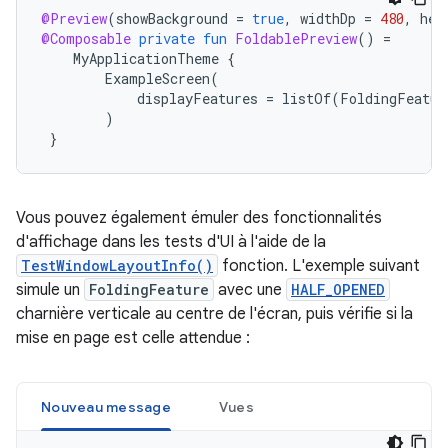
@Preview
(
showBackground
=
true
,
widthDp
=
480
,
hei
@Composable
private
fun
FoldablePreview
()
=
MyApplicationTheme
{
ExampleScreen
(
displayFeatures
=
listOf
(
FoldingFeatur
)
}
Vous pouvez également émuler des fonctionnalités
d'affichage dans les tests d'UI à l'aide de la
TestWindowLayoutInfo()
fonction. L'exemple suivant
simule un
FoldingFeature
avec une
HALF_OPENED
charnière verticale au centre de l'écran, puis vérifie si la
mise en page est celle attendue :
Nouveau message
Vues