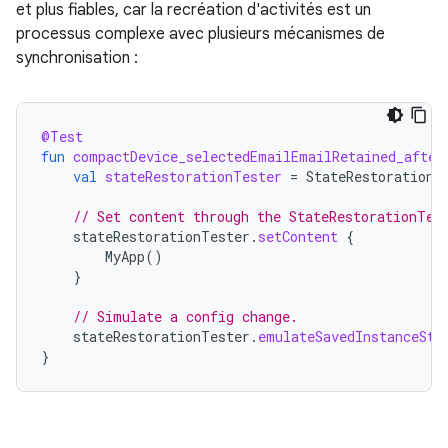
et plus fiables, car la recréation d'activités est un
processus complexe avec plusieurs mécanismes de
synchronisation :
@Test
fun
compactDevice_selectedEmailEmailRetained_after
val
stateRestorationTester
=
StateRestorationT
// Set content through the StateRestorationTes
stateRestorationTester
.
setContent
{
MyApp
()
}
// Simulate a config change.
stateRestorationTester
.
emulateSavedInstanceSta
}