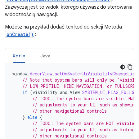
Zazwyczaj jest to widok, którego używasz do sterowania
widocznością nawigacji.
Możesz na przykład dodać ten kod do sekcji Metoda
onCreate()
:
Kotlin
Java
window
.
decorView
.
setOnSystemUiVisibilityChangeList
// Note that system bars will only be "visible
// LOW_PROFILE, HIDE_NAVIGATION, or FULLSCREE
if
(
visibility
and
View
.
SYSTEM_UI_FLAG_FULLSC
// TODO: The system bars are visible. Make
// adjustments to your UI, such as showing
// other navigational controls.
}
else
{
// TODO: The system bars are NOT visible. 
// adjustments to your UI, such as hiding 
// other navigational controls.