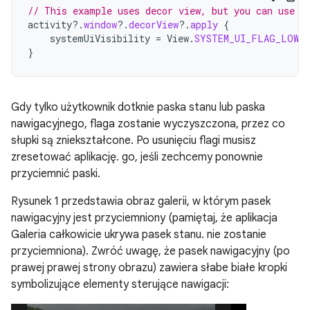
// This example uses decor view, but you can use a
activity
?.
window
?.
decorView
?.
apply
{
systemUiVisibility
=
View
.
SYSTEM_UI_FLAG_LOW_
}
Gdy tylko użytkownik dotknie paska stanu lub paska
nawigacyjnego, flaga zostanie wyczyszczona, przez co
słupki są zniekształcone. Po usunięciu flagi musisz
zresetować aplikację. go, jeśli zechcemy ponownie
przyciemnić paski.
Rysunek 1 przedstawia obraz galerii, w którym pasek
nawigacyjny jest przyciemniony (pamiętaj, że aplikacja
Galeria całkowicie ukrywa pasek stanu. nie zostanie
przyciemniona). Zwróć uwagę, że pasek nawigacyjny (po
prawej prawej strony obrazu) zawiera słabe białe kropki
symbolizujące elementy sterujące nawigacji: