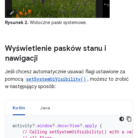
Rysunek 2.
Widoczne paski systemowe.
Wyświetlenie pasków stanu i
nawigacji
Jeśli chcesz automatycznie usuwać flagi ustawione za
pomocą
setSystemUiVisibility()
, możesz to zrobić
w następujący sposób:
Kotlin
Java
activity
?.
window
?.
decorView
?.
apply
{
// Calling setSystemUiVisibility() with a valu
// all flags.