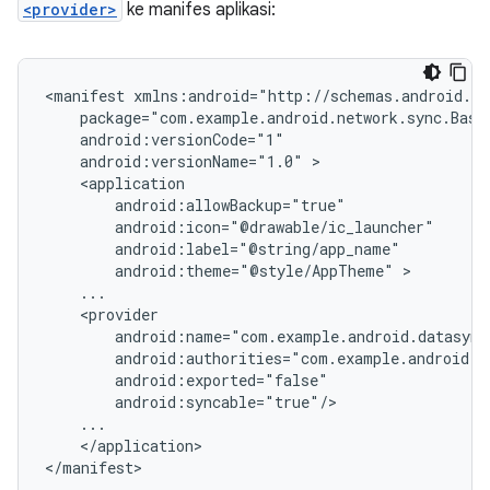
<provider>
ke manifes aplikasi:
<manifest
android:versionName="1.0"
android:theme="@style/AppTheme"
</application>

</manifest>