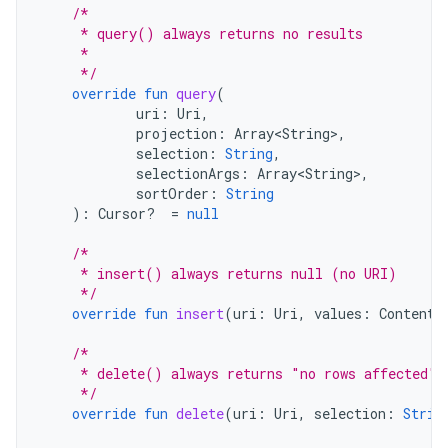
/*
     * query() always returns no results
     *
     */
override
fun
query
(
uri
:
Uri
,
projection
:
Array<String>
,
selection
:
String
,
selectionArgs
:
Array<String>
,
sortOrder
:
String
):
Cursor? 
=
null
/*
     * insert() always returns null (no URI)
     */
override
fun
insert
(
uri
:
Uri
,
values
:
ContentV
/*
     * delete() always returns "no rows affected" 
     */
override
fun
delete
(
uri
:
Uri
,
selection
:
Strin