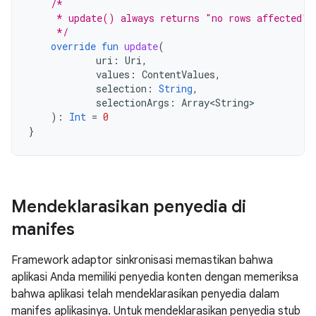
/*
     * update() always returns "no rows affected" 
     */
override
fun
update
(
uri
:
Uri
,
values
:
ContentValues
,
selection
:
String
,
selectionArgs
:
Array<String>
):
Int
=
0
}
Mendeklarasikan penyedia di
manifes
Framework adaptor sinkronisasi memastikan bahwa
aplikasi Anda memiliki penyedia konten dengan memeriksa
bahwa aplikasi telah mendeklarasikan penyedia dalam
manifes aplikasinya. Untuk mendeklarasikan penyedia stub