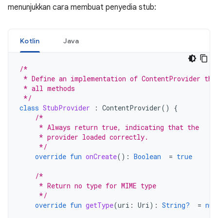
menunjukkan cara membuat penyedia stub:
Kotlin
Java
/*
 * Define an implementation of ContentProvider tha
 * all methods
 */
class
StubProvider
:
ContentProvider
()
{
/*
     * Always return true, indicating that the
     * provider loaded correctly.
     */
override
fun
onCreate
():
Boolean
=
true
/*
     * Return no type for MIME type
     */
override
fun
getType
(
uri
:
Uri
):
String?
=
nul