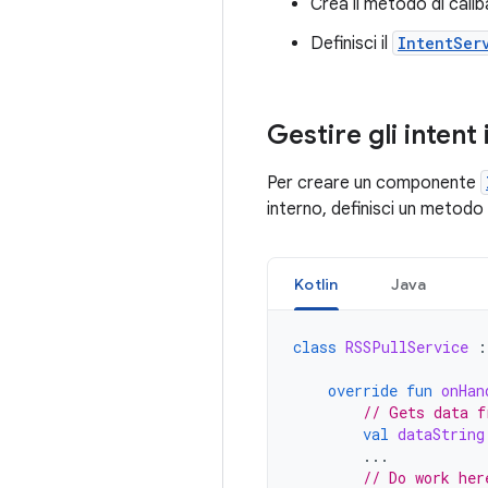
Crea il metodo di call
Definisci il
IntentSer
Gestire gli intent
Per creare un componente
interno, definisci un metodo
Kotlin
Java
class
RSSPullService
:
override
fun
onHan
// Gets data f
val
dataString
...
// Do work her