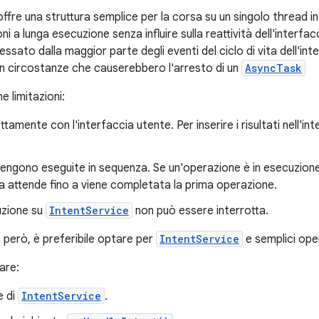
ffre una struttura semplice per la corsa su un singolo thread in
i a lunga esecuzione senza influire sulla reattività dell'interfacc
essato dalla maggior parte degli eventi del ciclo di vita dell'int
in circostanze che causerebbero l'arresto di un
AsyncTask
e limitazioni:
tamente con l'interfaccia utente. Per inserire i risultati nell'inte
 vengono eseguite in sequenza. Se un'operazione è in esecuzion
iesta attende fino a viene completata la prima operazione.
uzione su
IntentService
non può essere interrotta.
, però, è preferibile optare per
IntentService
e semplici ope
are:
e di
IntentService
.