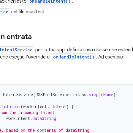
back richiesto
onHandleIntent()
.
vice
nel file manifest.
 in entrata
IntentService
per la tua app, definisci una classe che esten
 che esegue l'override di
onHandleIntent()
. Ad esempio:
IntentService
(
RSSPullService
::
class
.
simpleName
)
dleIntent
(
workIntent
:
Intent
)
{
rom the incoming Intent
=
workIntent
.
dataString
e, based on the contents of dataString