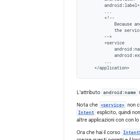
Because
an
the
servic
</application>
L'attributo
android:name
s
Nota che
<service>
non c
Intent
esplicito, quindi no
altre applicazioni con con l
Ora che hai il corso
Intent