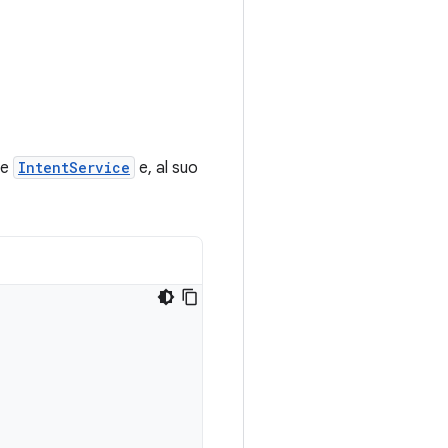
de
IntentService
e, al suo