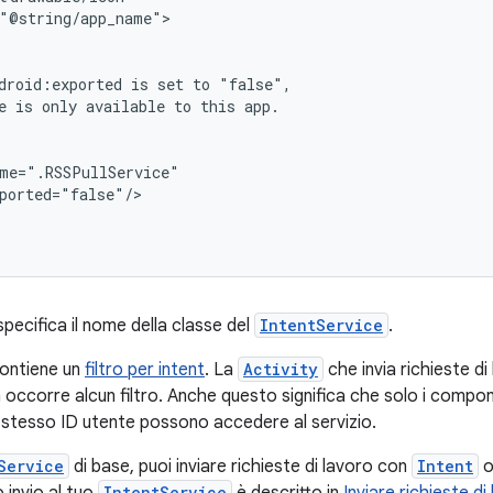
droid:exported
is
set
to
e
is
only
available
to
this
pecifica il nome della classe del
IntentService
.
ontiene un
filtro per intent
. La
Activity
che invia richieste di 
n occorre alcun filtro. Anche questo significa che solo i compon
o stesso ID utente possono accedere al servizio.
Service
di base, puoi inviare richieste di lavoro con
Intent
o
IntentService