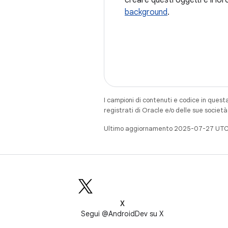
creare questi oggetti e il lor
background
.
I campioni di contenuti e codice in quest
registrati di Oracle e/o delle sue societ
Ultimo aggiornamento 2025-07-27 UTC
X
Segui @AndroidDev su X