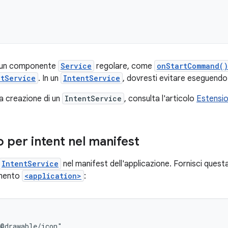
di un componente
Service
regolare, come
onStartCommand()
ntService
. In un
IntentService
, dovresti evitare eseguendo l
lla creazione di un
IntentService
, consulta l'articolo
Estensio
io per intent nel manifest
IntentService
nel manifest dell'applicazione. Fornisci que
emento
<application>
: