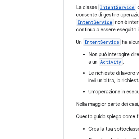
La classe
IntentService
o
consente di gestire operazion
IntentService
non è inter
continua a essere eseguito 
Un
IntentService
ha alcun
Non può interagire diret
a un
Activity
.
Le richieste di lavoro
invii un'altra, la rich
Un'operazione in esec
Nella maggior parte dei casi
Questa guida spiega come f
Crea la tua sottoclass