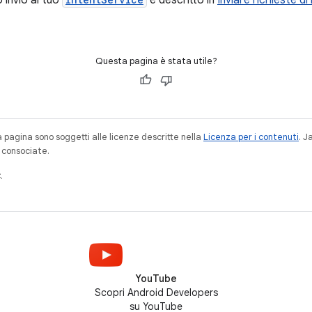
o invio al tuo
è descritto in
Inviare richieste di 
Questa pagina è stata utile?
a pagina sono soggetti alle licenze descritte nella
Licenza per i contenuti
. 
à consociate.
.
YouTube
Scopri Android Developers
su YouTube