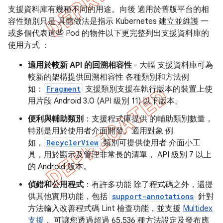
支援資料庫有幾種不同的用途。向後 適用於舊版平台的相
容性類別只是 具體做法是指示 Kubernetes 建立並維護 一
或多個代表這些 Pod 的物件以下更完整列出支援資料庫的
使用方式 ：
適用於較新 API 的回溯相容性
- 大幅 支援資料庫可為
較新的架構提供回溯相容性 各種類別和方法例
如：
Fragment
支援類別支援在執行版本的裝置上使
用片段 Android 3.0 (API 級別 11) 以下版本。
便利與輔助類別
：支援程式庫提供 的輔助類別數量，
特別是用於使用者介面開發。適用對象 例
如，
RecyclerView
類別可提供使用者 介面小工
具，用於顯示及管理非常長的清單， API 級別 7 以上
的 Android 版本。
偵錯和公用程式
：有許多功能 除了程式碼之外，還提
供其他實用功能，包括
support-annotations
針對
方法輸入改善程式碼 Lint 檢查功能，並支援
Multidex
支援
， 可讓您透過超過 65,536 種方法設定及發布應