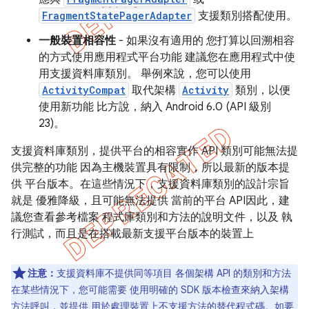
FragmentStatePagerAdapter
支援類別搭配使用。
一般裝置相容性
- 如果沒有適用的 您打算以回溯相容
的方式使用應用程式平台功能 建議您在應用程式中使
用支援資料庫類別。 舉例來說，您可以使用
ActivityCompat
取代架構
Activity
類別，以便
使用新功能 比方說，納入 Android 6.0 (API 級別
23)。
支援資料庫類別，提供平台的相容實作 API 類別可能無法提
供完整的功能 因為主機裝置具有限制，所以最新的版本提
供 平台版本。在這些情況下，支援資料庫類別的設計宗旨
就是 優雅降級，且可能無法提供 當前的平台 API因此，建
議您查看參考檔案 程式庫類別和方法的說明文件，以及 執
行測試，而且是在搭載最新支援平台版本的裝置上
注意：
支援資料庫不提供同等項目 各個架構 API 的類別和方法
在某些情況下，您可能需要 使用明確的 SDK 版本檢查來納入架構
方法呼叫，並提供 用於處理裝置上不支援方法的替代程式碼。如要