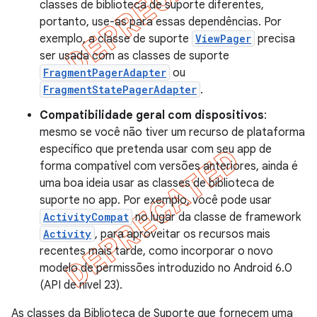
classes de biblioteca de suporte diferentes,
portanto, use-as para essas dependências. Por
exemplo, a classe de suporte
ViewPager
precisa
ser usada com as classes de suporte
FragmentPagerAdapter
ou
FragmentStatePagerAdapter
.
Compatibilidade geral com dispositivos
:
mesmo se você não tiver um recurso de plataforma
específico que pretenda usar com seu app de
forma compatível com versões anteriores, ainda é
uma boa ideia usar as classes de biblioteca de
suporte no app. Por exemplo, você pode usar
ActivityCompat
no lugar da classe de framework
Activity
, para aproveitar os recursos mais
recentes mais tarde, como incorporar o novo
modelo de permissões introduzido no Android 6.0
(API de nível 23).
As classes da Biblioteca de Suporte que fornecem uma