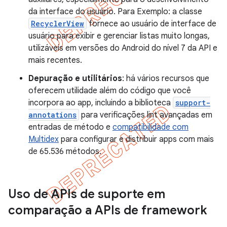
da interface do usuário. Para Exemplo: a classe
RecyclerView
fornece ao usuário de interface de
usuário para exibir e gerenciar listas muito longas,
utilizáveis em versões do Android do nível 7 da API e
mais recentes.
Depuração e utilitários
: há vários recursos que
oferecem utilidade além do código que você
incorpora ao app, incluindo a biblioteca
support-
annotations
para verificações lint avançadas em
entradas de método e
compatibilidade com
Multidex
para configurar e distribuir apps com mais
de 65.536 métodos.
Uso de APIs de suporte em
comparação a APIs de framework