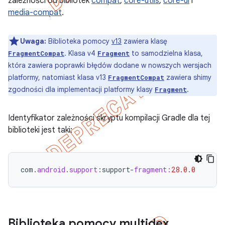
zależności od bibliotek
compat
,
core-utils
,
core-ui
i
media-compat
.
Uwaga:
Biblioteka pomocy
v13
zawiera klasę
. Klasa v4
to samodzielna klasa,
FragmentCompat
Fragment
która zawiera poprawki błędów dodane w nowszych wersjach
platformy, natomiast klasa v13
zawiera shimy
FragmentCompat
zgodności dla implementacji platformy klasy
.
Fragment
Identyfikator zależności skryptu kompilacji Gradle dla tej
biblioteki jest taki:
com
.
android
.
support
:
support
-
fragment:
28.0
.
0
Biblioteka pomocy multidex