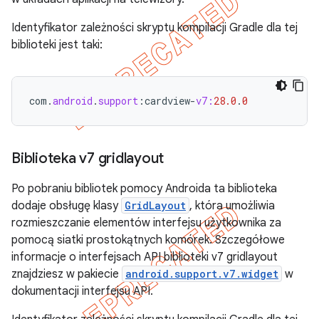
Identyfikator zależności skryptu kompilacji Gradle dla tej
biblioteki jest taki:
com
.
android
.
support
:
cardview
-
v7:
28.0
.
0
Biblioteka v7 gridlayout
Po pobraniu bibliotek pomocy Androida ta biblioteka
dodaje obsługę klasy
GridLayout
, która umożliwia
rozmieszczanie elementów interfejsu użytkownika za
pomocą siatki prostokątnych komórek. Szczegółowe
informacje o interfejsach API biblioteki v7 gridlayout
znajdziesz w pakiecie
android.support.v7.widget
w
dokumentacji interfejsu API.