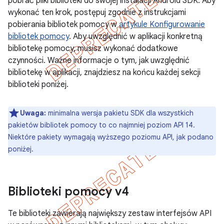
pobrać pliki biblioteki do swojej instalacji Android SDK. Aby
wykonać ten krok, postępuj zgodnie z instrukcjami
pobierania bibliotek pomocy w
artykule Konfigurowanie
bibliotek pomocy
. Aby uwzględnić w aplikacji konkretną
bibliotekę pomocy, musisz wykonać dodatkowe
czynności. Ważne informacje o tym, jak uwzględnić
bibliotekę w aplikacji, znajdziesz na końcu każdej sekcji
biblioteki poniżej.
Uwaga:
minimalna wersja pakietu SDK dla wszystkich
pakietów bibliotek pomocy to co najmniej poziom API 14.
Niektóre pakiety wymagają wyższego poziomu API, jak podano
poniżej.
Biblioteki pomocy v4
Te biblioteki zawierają największy zestaw interfejsów API