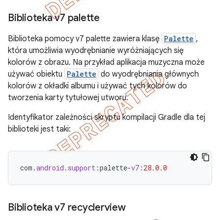
Biblioteka v7 palette
Biblioteka pomocy v7 palette zawiera klasę
Palette
,
która umożliwia wyodrębnianie wyróżniających się
kolorów z obrazu. Na przykład aplikacja muzyczna może
używać obiektu
Palette
do wyodrębniania głównych
kolorów z okładki albumu i używać tych kolorów do
tworzenia karty tytułowej utworu.
Identyfikator zależności skryptu kompilacji Gradle dla tej
biblioteki jest taki:
com
.
android
.
support
:
palette
-
v7:
28.0
.
0
Biblioteka v7 recyclerview