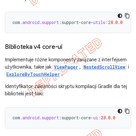
com
.
android
.
support
:
support
-
core
-
utils:
28.0
.
0
Biblioteka v4 core-ui
Implementuje różne komponenty związane z interfejsem
użytkownika, takie jak
ViewPager
,
NestedScrollView
i
ExploreByTouchHelper
.
Identyfikator zależności skryptu kompilacji Gradle dla tej
biblioteki jest taki:
com
.
android
.
support
:
support
-
core
-
ui:
28.0
.
0