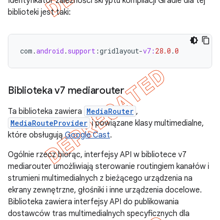
Identyfikator zależności skryptu kompilacji Gradle dla tej
biblioteki jest taki:
com
.
android
.
support
:
gridlayout
-
v7:
28.0
.
0
Biblioteka v7 mediarouter
Ta biblioteka zawiera
MediaRouter
,
MediaRouteProvider
i powiązane klasy multimedialne,
które obsługują
Google Cast
.
Ogólnie rzecz biorąc, interfejsy API w bibliotece v7
mediarouter umożliwiają sterowanie routingiem kanałów i
strumieni multimedialnych z bieżącego urządzenia na
ekrany zewnętrzne, głośniki i inne urządzenia docelowe.
Biblioteka zawiera interfejsy API do publikowania
dostawców tras multimedialnych specyficznych dla