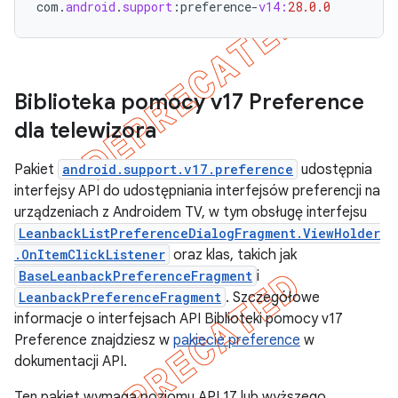
com
.
android
.
support
:
preference
-
v14:
28.0
.
0
Biblioteka pomocy v17 Preference
dla telewizora
Pakiet
android.support.v17.preference
udostępnia
interfejsy API do udostępniania interfejsów preferencji na
urządzeniach z Androidem TV, w tym obsługę interfejsu
LeanbackListPreferenceDialogFragment.ViewHolder
.OnItemClickListener
oraz klas, takich jak
BaseLeanbackPreferenceFragment
i
LeanbackPreferenceFragment
. Szczegółowe
informacje o interfejsach API Biblioteki pomocy v17
Preference znajdziesz w
pakiecie preference
w
dokumentacji API.
Ten pakiet wymaga poziomu API 17 lub wyższego.