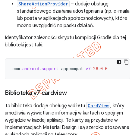
ShareActionProvider
– dodaje obsługę
standardowego działania udostępniania (np. e-maila
lub posta w aplikacjach społecznościowych), które
można uwzględnić na pasku działań.
Identyfikator zależności skryptu kompilacji Gradle dla tej
biblioteki jest taki:
com
.
android
.
support
:
appcompat
-
v7:
28.0
.
0
Biblioteka v7 cardview
Ta biblioteka dodaje obsługę widżetu
CardView
, który
umożliwia wyświetlanie informacji w kartach o spójnym
wyglądzie w każdej aplikacji. Te karty są przydatne w
implementacjach Material Design i są szeroko stosowane
w układach aplikacji na telewizory.