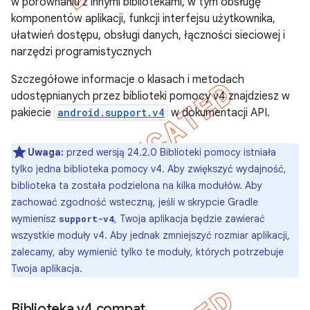
w porównaniu z innymi bibliotekami, w tym obsługę
komponentów aplikacji, funkcji interfejsu użytkownika,
ułatwień dostępu, obsługi danych, łączności sieciowej i
narzędzi programistycznych
Szczegółowe informacje o klasach i metodach
udostępnianych przez biblioteki pomocy v4 znajdziesz w
pakiecie
android.support.v4
w dokumentacji API.
Uwaga:
przed wersją 24.2.0 Biblioteki pomocy istniała
tylko jedna biblioteka pomocy v4. Aby zwiększyć wydajność,
biblioteka ta została podzielona na kilka modułów. Aby
zachować zgodność wsteczną, jeśli w skrypcie Gradle
wymienisz
, Twoja aplikacja będzie zawierać
support-v4
wszystkie moduły v4. Aby jednak zmniejszyć rozmiar aplikacji,
zalecamy, aby wymienić tylko te moduły, których potrzebuje
Twoja aplikacja.
Biblioteka v4 compat