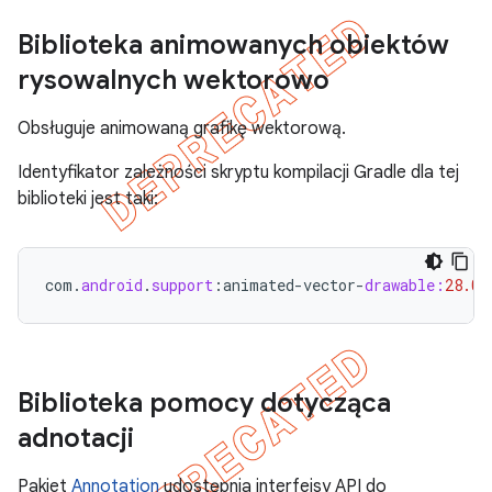
Biblioteka animowanych obiektów
rysowalnych wektorowo
Obsługuje animowaną grafikę wektorową.
Identyfikator zależności skryptu kompilacji Gradle dla tej
biblioteki jest taki:
com
.
android
.
support
:
animated
-
vector
-
drawable:
28.0
.
Biblioteka pomocy dotycząca
adnotacji
Pakiet
Annotation
udostępnia interfejsy API do