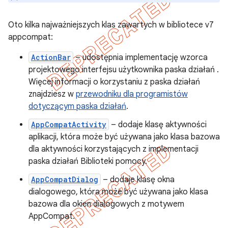
Oto kilka najważniejszych klas zawartych w bibliotece v7
appcompat:
ActionBar
– udostępnia implementację wzorca
projektowego interfejsu użytkownika paska działań
.
Więcej informacji o korzystaniu z paska działań
znajdziesz w
przewodniku dla programistów
dotyczącym paska działań
.
AppCompatActivity
– dodaje klasę aktywności
aplikacji, która może być używana jako klasa bazowa
dla aktywności korzystających z implementacji
paska działań Biblioteki pomocy.
AppCompatDialog
– dodaje klasę okna
dialogowego, która może być używana jako klasa
bazowa dla okien dialogowych z motywem
AppCompat.