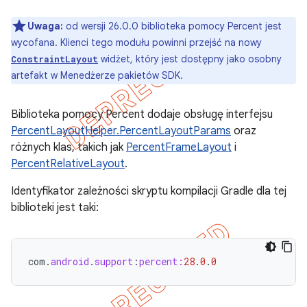
Uwaga:
od wersji 26.0.0 biblioteka pomocy Percent jest
wycofana. Klienci tego modułu powinni przejść na nowy
widżet, który jest dostępny jako osobny
ConstraintLayout
artefakt w Menedżerze pakietów SDK.
Biblioteka pomocy Percent dodaje obsługę interfejsu
PercentLayoutHelper.PercentLayoutParams
oraz
różnych klas, takich jak
PercentFrameLayout
i
PercentRelativeLayout
.
Identyfikator zależności skryptu kompilacji Gradle dla tej
biblioteki jest taki:
com
.
android
.
support
:
percent:
28.0
.
0