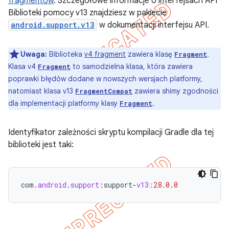
fragmentów
. Szczegółowe informacje o interfejsach API
Biblioteki pomocy v13 znajdziesz w pakiecie
android.support.v13
w dokumentacji interfejsu API.
Uwaga:
Biblioteka
v4 fragment
zawiera klasę
.
Fragment
Klasa v4
to samodzielna klasa, która zawiera
Fragment
poprawki błędów dodane w nowszych wersjach platformy,
natomiast klasa v13
zawiera shimy zgodności
FragmentCompat
dla implementacji platformy klasy
.
Fragment
Identyfikator zależności skryptu kompilacji Gradle dla tej
biblioteki jest taki:
com
.
android
.
support
:
support
-
v13:
28.0
.
0