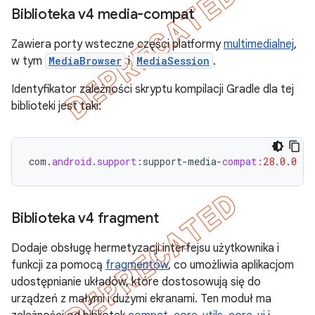
Biblioteka v4 media-compat
Zawiera porty wsteczne części platformy
multimedialnej
,
w tym
MediaBrowser
i
MediaSession
.
Identyfikator zależności skryptu kompilacji Gradle dla tej
biblioteki jest taki:
com
.
android
.
support
:
support
-
media
-
compat:
28.0
.
0
Biblioteka v4 fragment
Dodaje obsługę hermetyzacji interfejsu użytkownika i
funkcji za pomocą
fragmentów
, co umożliwia aplikacjom
udostępnianie układów, które dostosowują się do
urządzeń z małymi i dużymi ekranami. Ten moduł ma