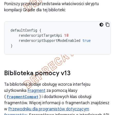
Poniższy przykład przedstawia właściwości skryptu
kompilacji Gradle dla tej biblioteki:
defaultConfig
{
renderscriptTargetApi
18
renderscriptSupportModeEnabled
true
}
Biblioteka pomocy v13
Ta biblioteka dodaje obsługę wzorca interfejsu
użytkownika
Fragment
za pomocą klasy
(
FragmentCompat
) i dodatkowych klas obsługi
fragmentów. Więcej informacji o fragmentach znajdziesz
w
Przewodniku dla programistów dotyczącym