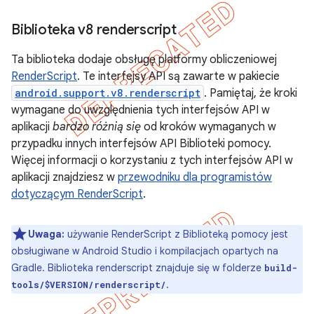
Biblioteka v8 renderscript
Ta biblioteka dodaje obsługę platformy obliczeniowej
RenderScript
. Te interfejsy API są zawarte w pakiecie
android.support.v8.renderscript
. Pamiętaj, że kroki
wymagane do uwzględnienia tych interfejsów API w
aplikacji
bardzo różnią się
od kroków wymaganych w
przypadku innych interfejsów API Biblioteki pomocy.
Więcej informacji o korzystaniu z tych interfejsów API w
aplikacji znajdziesz w
przewodniku dla programistów
dotyczącym RenderScript
.
Uwaga:
używanie RenderScript z Biblioteką pomocy jest
obsługiwane w Android Studio i kompilacjach opartych na
Gradle. Biblioteka renderscript znajduje się w folderze
build-
.
tools/$VERSION/renderscript/