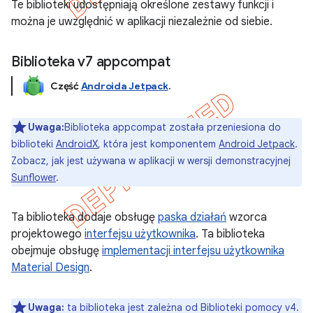
Te biblioteki udostępniają określone zestawy funkcji i
można je uwzględnić w aplikacji niezależnie od siebie.
Biblioteka v7 appcompat
Część
Androida Jetpack
.
Uwaga:
Biblioteka appcompat została przeniesiona do
biblioteki
AndroidX
, która jest komponentem
Android Jetpack
.
Zobacz, jak jest używana w aplikacji w wersji demonstracyjnej
Sunflower
.
Ta biblioteka dodaje obsługę
paska działań
wzorca
projektowego
interfejsu użytkownika
. Ta biblioteka
obejmuje obsługę
implementacji interfejsu użytkownika
Material Design
.
Uwaga:
ta biblioteka jest zależna od Biblioteki pomocy v4.