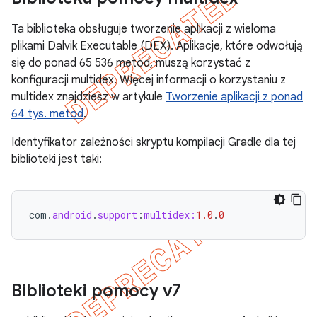
Ta biblioteka obsługuje tworzenie aplikacji z wieloma
plikami Dalvik Executable (DEX). Aplikacje, które odwołują
się do ponad 65 536 metod, muszą korzystać z
konfiguracji multidex. Więcej informacji o korzystaniu z
multidex znajdziesz w artykule
Tworzenie aplikacji z ponad
64 tys. metod
.
Identyfikator zależności skryptu kompilacji Gradle dla tej
biblioteki jest taki:
com
.
android
.
support
:
multidex:
1.0
.
0
Biblioteki pomocy v7