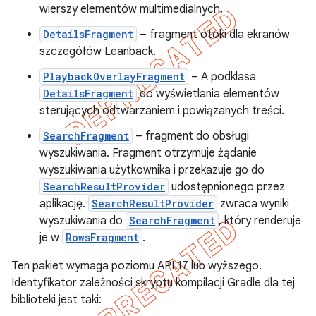
wierszy elementów multimedialnych.
DetailsFragment
– fragment otoki dla ekranów
szczegółów Leanback.
PlaybackOverlayFragment
– A podklasa
DetailsFragment
do wyświetlania elementów
sterujących odtwarzaniem i powiązanych treści.
SearchFragment
– fragment do obsługi
wyszukiwania. Fragment otrzymuje żądanie
wyszukiwania użytkownika i przekazuje go do
SearchResultProvider
udostępnionego przez
aplikację.
SearchResultProvider
zwraca wyniki
wyszukiwania do
SearchFragment
, który renderuje
je w
RowsFragment
.
Ten pakiet wymaga poziomu API 17 lub wyższego.
Identyfikator zależności skryptu kompilacji Gradle dla tej
biblioteki jest taki: