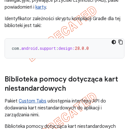
nawigacyjne, pływające przyciski czynności (
FAB
), paski
powiadomień i
karty
.
Identyfikator zależności skryptu kompilacji Gradle dla tej
biblioteki jest taki:
com
.
android
.
support
:
design:
28.0
.
0
Biblioteka pomocy dotycząca kart
niestandardowych
Pakiet
Custom Tabs
udostępnia interfejsy API do
dodawania kart niestandardowych do aplikacji i
zarządzania nimi.
Biblioteka pomocy dotycząca kart niestandardowych