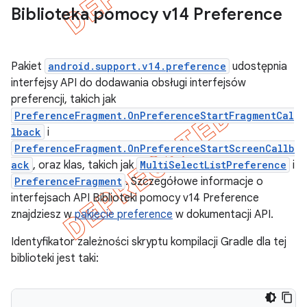
Biblioteka pomocy v14 Preference
Pakiet
android.support.v14.preference
udostępnia
interfejsy API do dodawania obsługi interfejsów
preferencji, takich jak
PreferenceFragment.OnPreferenceStartFragmentCal
lback
i
PreferenceFragment.OnPreferenceStartScreenCallb
ack
, oraz klas, takich jak
MultiSelectListPreference
i
PreferenceFragment
. Szczegółowe informacje o
interfejsach API Biblioteki pomocy v14 Preference
znajdziesz w
pakiecie preference
w dokumentacji API.
Identyfikator zależności skryptu kompilacji Gradle dla tej
biblioteki jest taki: