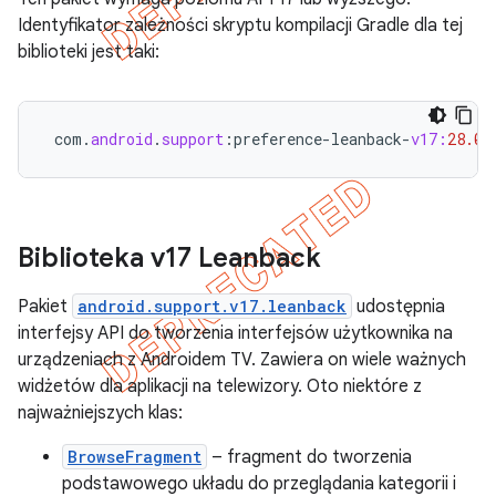
Identyfikator zależności skryptu kompilacji Gradle dla tej
biblioteki jest taki:
com
.
android
.
support
:
preference
-
leanback
-
v17:
28.0
.
Biblioteka v17 Leanback
Pakiet
android.support.v17.leanback
udostępnia
interfejsy API do tworzenia interfejsów użytkownika na
urządzeniach z Androidem TV. Zawiera on wiele ważnych
widżetów dla aplikacji na telewizory. Oto niektóre z
najważniejszych klas:
BrowseFragment
– fragment do tworzenia
podstawowego układu do przeglądania kategorii i