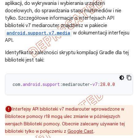
aplikacji, do wykrywania i wybierania urządzeń
docelowych, do sprawdzania stanu multimediów i nie
tylko. Szczegółowe informacje o interfejsach API
biblioteki v7 mediarouter znajdziesz w pakiecie
android.support.v7.media
w dokumentacji interfejsu
API.
Identyfikator zależności skryptu kompilacji Gradle dla tej
biblioteki jest taki:
com
.
android
.
support
:
mediarouter
-
v7:
28.0
.
0
Interfejsy API biblioteki v7 mediarouter wprowadzone w
Bibliotece pomocy r18 mogą ulec zmianie w późniejszych
wersjach Biblioteki pomocy. Obecnie zalecamy używanie tej
biblioteki tylko w połączeniu z
Google Cast
.