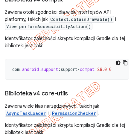
Zawiera otoki zgodności dla wielu interfejsów API
platformy, takich jak
Context.obtainDrawable()
i
View.performAccessibilityAction()
.
Identyfikator zależności skryptu kompilacji Gradle dla tej
biblioteki jest taki:
com
.
android
.
support
:
support
-
compat:
28.0
.
0
Biblioteka v4 core-utils
Zawiera wiele klas narzędziowych, takich jak
AsyncTaskLoader
i
PermissionChecker
.
Identyfikator zależności skryptu kompilacji Gradle dla tej
biblioteki jest taki: