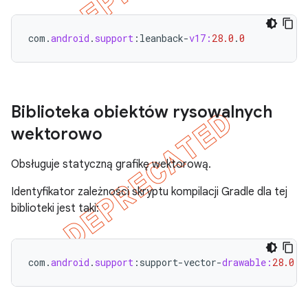
com
.
android
.
support
:
leanback
-
v17:
28.0
.
0
Biblioteka obiektów rysowalnych
wektorowo
Obsługuje statyczną grafikę wektorową.
Identyfikator zależności skryptu kompilacji Gradle dla tej
biblioteki jest taki:
com
.
android
.
support
:
support
-
vector
-
drawable:
28.0
.
0