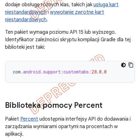
dodaje obsługę różnych klas, takich jak
usługa kart
niestandardowych
i
wywołanie zwrotne kart
niestandardowych
.
Ten pakiet wymaga poziomu API 15 lub wyższego.
Identyfikator zależności skryptu kompilacji Gradle dla tej
biblioteki jest taki:
com
.
android
.
support
:
customtabs:
28.0
.
0
Biblioteka pomocy Percent
Pakiet
Percent
udostępnia interfejsy API do dodawania i
zarządzania wymiarami opartymi na procentach w
aplikacji.