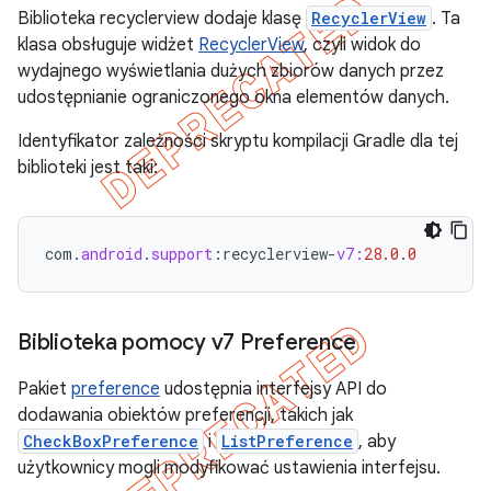
Biblioteka recyclerview dodaje klasę
RecyclerView
. Ta
klasa obsługuje widżet
RecyclerView
, czyli widok do
wydajnego wyświetlania dużych zbiorów danych przez
udostępnianie ograniczonego okna elementów danych.
Identyfikator zależności skryptu kompilacji Gradle dla tej
biblioteki jest taki:
com
.
android
.
support
:
recyclerview
-
v7:
28.0
.
0
Biblioteka pomocy v7 Preference
Pakiet
preference
udostępnia interfejsy API do
dodawania obiektów preferencji, takich jak
CheckBoxPreference
i
ListPreference
, aby
użytkownicy mogli modyfikować ustawienia interfejsu.