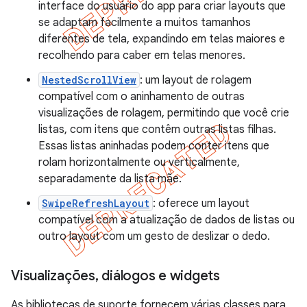
interface do usuário do app para criar layouts que
se adaptam facilmente a muitos tamanhos
diferentes de tela, expandindo em telas maiores e
recolhendo para caber em telas menores.
NestedScrollView
: um layout de rolagem
compatível com o aninhamento de outras
visualizações de rolagem, permitindo que você crie
listas, com itens que contêm outras listas filhas.
Essas listas aninhadas podem conter itens que
rolam horizontalmente ou verticalmente,
separadamente da lista mãe.
SwipeRefreshLayout
: oferece um layout
compatível com a atualização de dados de listas ou
outro layout com um gesto de deslizar o dedo.
Visualizações
,
diálogos e widgets
As bibliotecas de suporte fornecem várias classes para