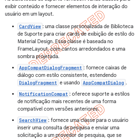
exibir conteúdo e fornecer elementos de interação do
usuário em um layout.
CardView
: uma classe personalizada de Biblioteca
de Suporte para criar cards de exibição de estilo do
Material Design. Essa classe é baseada no
FrameLayout, com cantos arredondados e uma
sombra projetada.
AppCompatDialogFragment
: fornece caixas de
diálogo com estilo consistente, estendendo
DialogFragment
e usando
AppCompatDialog
.
NotificationCompat
: oferece suporte a estilos
de notificação mais recentes de uma forma
compatível com versões anteriores.
SearchView
: fornece uma classe para o usuário
inserir uma consulta de pesquisa e enviar uma
solicitação a um provedor de pesquisa, que se