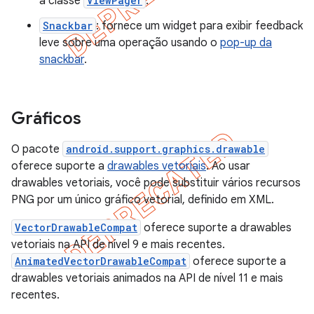
a classe
ViewPager
.
Snackbar
: fornece um widget para exibir feedback
leve sobre uma operação usando o
pop-up da
snackbar
.
Gráficos
O pacote
android.support.graphics.drawable
oferece suporte a
drawables vetoriais
. Ao usar
drawables vetoriais, você pode substituir vários recursos
PNG por um único gráfico vetorial, definido em XML.
VectorDrawableCompat
oferece suporte a drawables
vetoriais na API de nível 9 e mais recentes.
AnimatedVectorDrawableCompat
oferece suporte a
drawables vetoriais animados na API de nível 11 e mais
recentes.