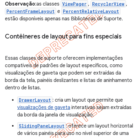
Observação
:as classes
ViewPager
,
RecyclerView
,
PercentFrameLayout
e
PercentRelativeLayout
estão disponíveis apenas nas Bibliotecas de Suporte.
Contêineres de layout para fins especiais
Essas classes de suporte oferecem implementações
compatíveis de padrões de layout específicos, como
visualizações de gaveta que podem ser extraídas da
borda da tela, painéis deslizantes e listas de aninhamento
dentro de listas.
DrawerLayout
: cria um layout que permite que
visualizações de gaveta
interativas sejam extraídas
da borda da janela de visualização.
SlidingPaneLayout
: oferece um layout horizontal
de vários painéis para uso no nível superior de uma