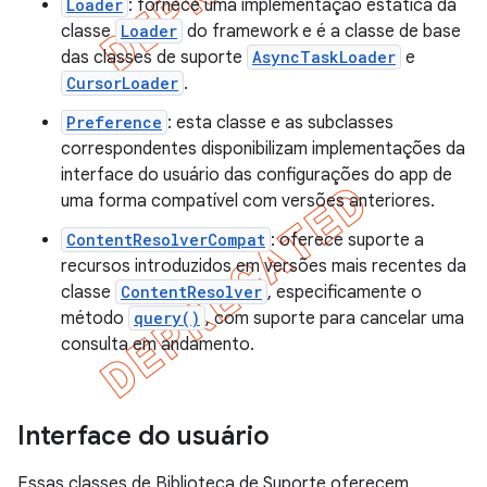
Loader
: fornece uma implementação estática da
classe
Loader
do framework e é a classe de base
das classes de suporte
AsyncTaskLoader
e
CursorLoader
.
Preference
: esta classe e as subclasses
correspondentes disponibilizam implementações da
interface do usuário das configurações do app de
uma forma compatível com versões anteriores.
ContentResolverCompat
: oferece suporte a
recursos introduzidos em versões mais recentes da
classe
ContentResolver
, especificamente o
método
query()
, com suporte para cancelar uma
consulta em andamento.
Interface do usuário
Essas classes de Biblioteca de Suporte oferecem