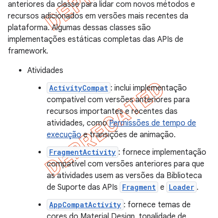
anteriores da classe para lidar com novos métodos e
recursos adicionados em versões mais recentes da
plataforma. Algumas dessas classes são
implementações estáticas completas das APIs de
framework.
Atividades
ActivityCompat
: inclui implementação
compatível com versões anteriores para
recursos importantes e recentes das
atividades, como
Permissões de tempo de
execução
e transições de animação.
FragmentActivity
: fornece implementação
compatível com versões anteriores para que
as atividades usem as versões da Biblioteca
de Suporte das APIs
Fragment
e
Loader
.
AppCompatActivity
: fornece temas de
cores do Material Design, tonalidade de