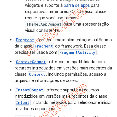
widgets e suporte à
barra de apps
para
dispositivos anteriores. O uso dessa classe
requer que você use temas
Theme.AppCompat
para uma apresentação
visual consistente.
Fragment
: fornece uma implementação autônoma
da classe
Fragment
do framework. Essa classe
precisa ser usada com
FragmentActivity
.
ContextCompat
: oferece compatibilidade com
recursos introduzidos em versões mais recentes da
classe
Context
, incluindo permissões, acesso a
arquivos e informações de cores.
IntentCompat
: oferece suporte a recursos
introduzidos em versões mais recentes da classe
Intent
, incluindo métodos para selecionar e iniciar
atividades específicas.