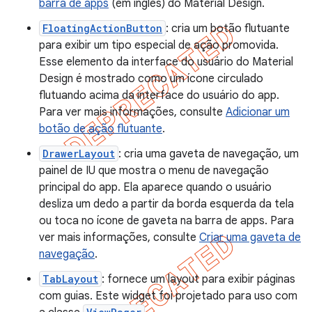
barra de apps
(em inglês) do Material Design.
FloatingActionButton
: cria um botão flutuante
para exibir um tipo especial de ação promovida.
Esse elemento da interface do usuário do Material
Design é mostrado como um ícone circulado
flutuando acima da interface do usuário do app.
Para ver mais informações, consulte
Adicionar um
botão de ação flutuante
.
DrawerLayout
: cria uma gaveta de navegação, um
painel de IU que mostra o menu de navegação
principal do app. Ela aparece quando o usuário
desliza um dedo a partir da borda esquerda da tela
ou toca no ícone de gaveta na barra de apps. Para
ver mais informações, consulte
Criar uma gaveta de
navegação
.
TabLayout
: fornece um layout para exibir páginas
com guias. Este widget foi projetado para uso com