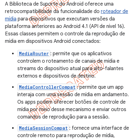
A Biblioteca de Suporte do Android oferece uma
retrocompatibilidade da funcionalidade do
roteador de
mídia
para dispositivos que executam versões da
plataforma anteriores ao Android 4.1 (API de nível 16).
Essas classes permitem o controle da reprodução de
mídia em dispositivos Android conectados:
MediaRouter
: permite que os aplicativos
controlem o roteamento de canais de mídia e
streams do dispositivo atual para alto-falantes
externos e dispositivos de destino.
MediaControllerCompat
: permite que um app
interaja com uma sessão de mídia em andamento.
Os apps podem oferecer botões de controle de
mídia por meio desse mecanismo e enviar outros
comandos de reprodução para a sessão.
MediaSessionCompat
: fornece uma interface de
controle remoto para reprodução de mídia,