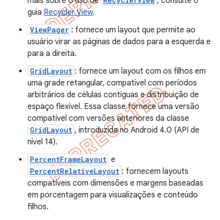
mais sobre o uso de
RecyclerView
, consulte o
guia
Recycler View
.
ViewPager
: fornece um layout que permite ao
usuário virar as páginas de dados para a esquerda e
para a direita.
GridLayout
: fornece um layout com os filhos em
uma grade retangular, compatível com períodos
arbitrários de células contíguas e distribuição de
espaço flexível. Essa classe fornece uma versão
compatível com versões anteriores da classe
GridLayout
, introduzida no Android 4.0 (API de
nível 14).
PercentFrameLayout
e
PercentRelativeLayout
: fornecem layouts
compatíveis com dimensões e margens baseadas
em porcentagem para visualizações e conteúdo
filhos.