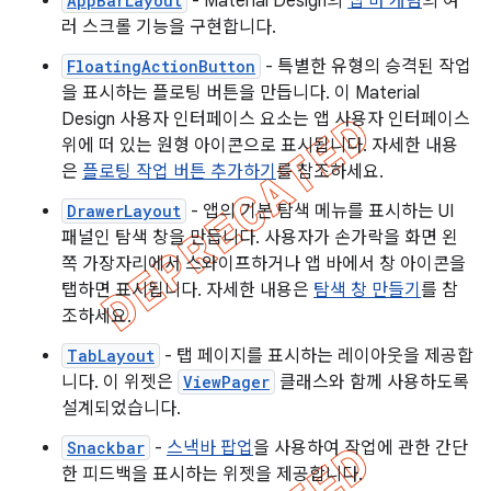
AppBarLayout
- Material Design의
앱 바 개념
의 여
러 스크롤 기능을 구현합니다.
FloatingActionButton
- 특별한 유형의 승격된 작업
을 표시하는 플로팅 버튼을 만듭니다. 이 Material
Design 사용자 인터페이스 요소는 앱 사용자 인터페이스
위에 떠 있는 원형 아이콘으로 표시됩니다. 자세한 내용
은
플로팅 작업 버튼 추가하기
를 참조하세요.
DrawerLayout
- 앱의 기본 탐색 메뉴를 표시하는 UI
패널인 탐색 창을 만듭니다. 사용자가 손가락을 화면 왼
쪽 가장자리에서 스와이프하거나 앱 바에서 창 아이콘을
탭하면 표시됩니다. 자세한 내용은
탐색 창 만들기
를 참
조하세요.
TabLayout
- 탭 페이지를 표시하는 레이아웃을 제공합
니다. 이 위젯은
ViewPager
클래스와 함께 사용하도록
설계되었습니다.
Snackbar
-
스낵바 팝업
을 사용하여 작업에 관한 간단
한 피드백을 표시하는 위젯을 제공합니다.