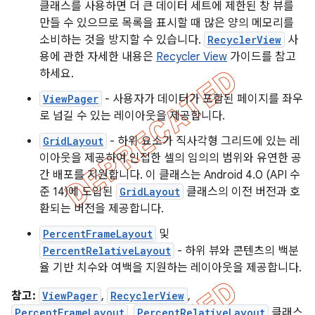
클래스를 사용하면 더 큰 데이터 세트에 제한된 창 뷰를
만들 수 있으므로 목록을 표시할 때 많은 양의 메모리를
소비하는 것을 방지할 수 있습니다.
RecyclerView
사
용에 관한 자세한 내용은
Recycler View
가이드를 참고
하세요.
ViewPager
- 사용자가 데이터가 포함된 페이지를 좌우
로 넘길 수 있는 레이아웃을 제공합니다.
GridLayout
- 하위 요소가 직사각형 그리드에 있는 레
이아웃을 제공하여 인접한 셀의 임의의 범위와 유연한 공
간 배포를 지원합니다. 이 클래스는 Android 4.0 (API 수
준 14)에 도입된
GridLayout
클래스의 이전 버전과 호
환되는 버전을 제공합니다.
PercentFrameLayout
및
PercentRelativeLayout
- 하위 뷰와 콘텐츠의 백분
율 기반 치수와 여백을 지원하는 레이아웃을 제공합니다.
참고:
ViewPager
,
RecyclerView
,
PercentFrameLayout
,
PercentRelativeLayout
클래스