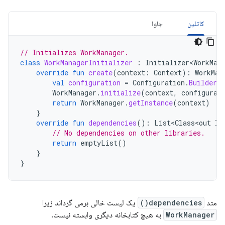
کاتلین
جاوا
// Initializes WorkManager.
class
WorkManagerInitializer
:
Initializer<WorkMan
override
fun
create
(
context
:
Context
):
WorkMan
val
configuration
=
Configuration
.
Builder
(
WorkManager
.
initialize
(
context
,
configurat
return
WorkManager
.
getInstance
(
context
)
}
override
fun
dependencies
():
List<Class<out
In
// No dependencies on other libraries.
return
emptyList
()
}
}
متد
dependencies()
یک لیست خالی برمی گرداند زیرا
WorkManager
به هیچ کتابخانه دیگری وابسته نیست.