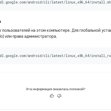
dl.google.com/android/cli/latest/linux_x86_64/install.s
а
ех пользователей на этом компьютере. Для глобальной уст
do) или права администратора.
dl.google.com/android/cli/latest/linux_x86_64/install_r
Эта информация оказалась полезной?