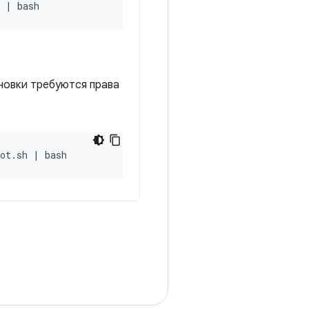
h | bash
ановки требуются права
oot.sh | bash