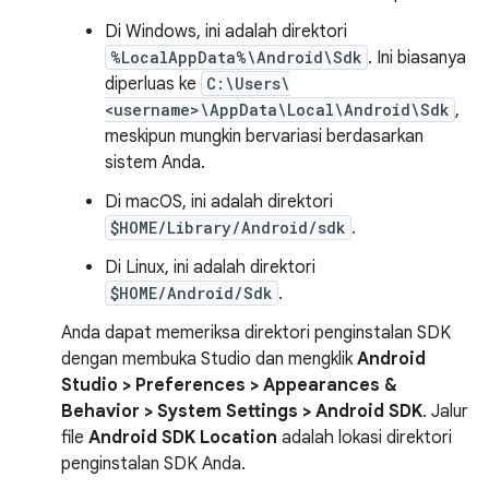
Di Windows, ini adalah direktori
%LocalAppData%\Android\Sdk
. Ini biasanya
diperluas ke
C:\Users\
<username>\AppData\Local\Android\Sdk
,
meskipun mungkin bervariasi berdasarkan
sistem Anda.
Di macOS, ini adalah direktori
$HOME/Library/Android/sdk
.
Di Linux, ini adalah direktori
$HOME/Android/Sdk
.
Anda dapat memeriksa direktori penginstalan SDK
dengan membuka Studio dan mengklik
Android
Studio > Preferences > Appearances &
Behavior > System Settings > Android SDK
. Jalur
file
Android SDK Location
adalah lokasi direktori
penginstalan SDK Anda.