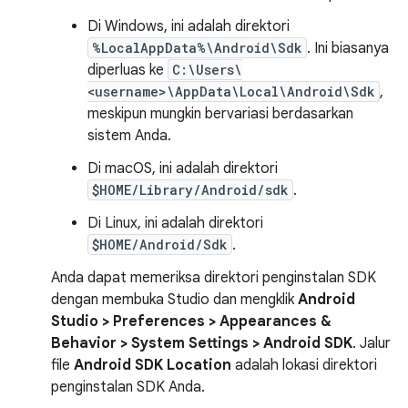
Di Windows, ini adalah direktori
%LocalAppData%\Android\Sdk
. Ini biasanya
diperluas ke
C:\Users\
<username>\AppData\Local\Android\Sdk
,
meskipun mungkin bervariasi berdasarkan
sistem Anda.
Di macOS, ini adalah direktori
$HOME/Library/Android/sdk
.
Di Linux, ini adalah direktori
$HOME/Android/Sdk
.
Anda dapat memeriksa direktori penginstalan SDK
dengan membuka Studio dan mengklik
Android
Studio > Preferences > Appearances &
Behavior > System Settings > Android SDK
. Jalur
file
Android SDK Location
adalah lokasi direktori
penginstalan SDK Anda.