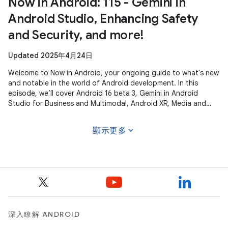
Now in Android: 115 - Gemini in
Android Studio, Enhancing Safety
and Security, and more!
Updated 2025年4月24日
Welcome to Now in Android, your ongoing guide to what's new
and notable in the world of Android development. In this
episode, we’ll cover Android 16 beta 3, Gemini in Android
Studio for Business and Multimodal, Android XR, Media and
Camera updates,
expand_more
顯示更多
深入瞭解 ANDROID