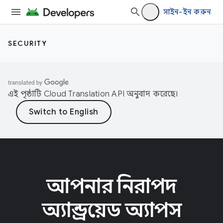
সাইন-ইন করুন
SECURITY
এই পৃষ্ঠাটি
Cloud Translation API
অনুবাদ করেছে।
আপনার নিরাপদ
অ্যান্ড্রয়েড অ্যাপস