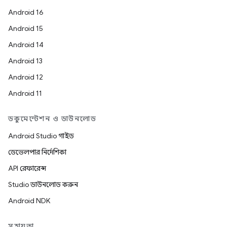
Android 16
Android 15
Android 14
Android 13
Android 12
Android 11
ডকুমেন্টেশন ও ডাউনলোড
Android Studio গাইড
ডেভেলপার নির্দেশিকা
API রেফারেন্স
Studio ডাউনলোড করুন
Android NDK
সহায়তা