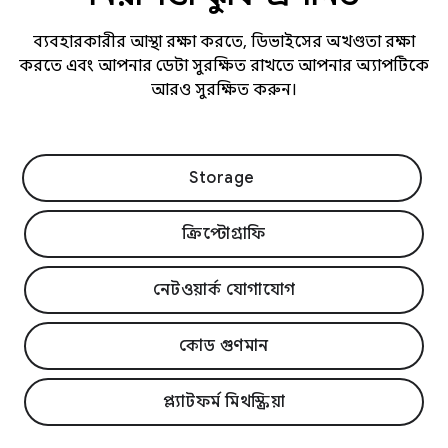
ব্যবহারকারীর আস্থা রক্ষা করতে, ডিভাইসের অখণ্ডতা রক্ষা
করতে এবং আপনার ডেটা সুরক্ষিত রাখতে আপনার অ্যাপটিকে
আরও সুরক্ষিত করুন।
Storage
ক্রিপ্টোগ্রাফি
নেটওয়ার্ক যোগাযোগ
কোড গুণমান
প্ল্যাটফর্ম মিথস্ক্রিয়া