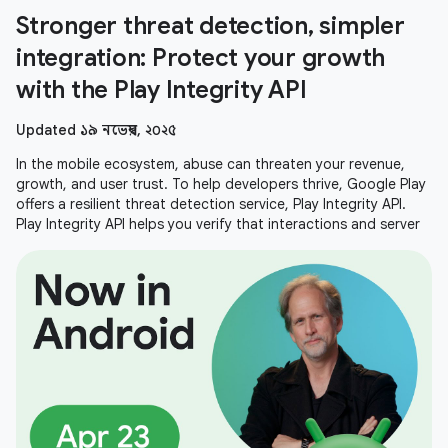
Stronger threat detection, simpler
integration: Protect your growth
with the Play Integrity API
Updated ১৯ নভেম্বর, ২০২৫
In the mobile ecosystem, abuse can threaten your revenue,
growth, and user trust. To help developers thrive, Google Play
offers a resilient threat detection service, Play Integrity API.
Play Integrity API helps you verify that interactions and server