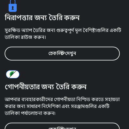
নিরাপত্তার জন্য তৈরি করুন
সুরক্ষিত অ্যাপ তৈরির জন্য গুরুত্বপূর্ণ মূল বৈশিষ্ট্যগুলির একটি
তালিকা ব্রাউজ করুন।
চেকলিস্ট দেখুন
গোপনীয়তার জন্য তৈরি করুন
আপনার ব্যবহারকারীদের গোপনীয়তা নিশ্চিত করতে সহায়তা
করার জন্য সাধারণ নির্দেশিকা এবং সরঞ্জামগুলির একটি
তালিকা পর্যালোচনা করুন৷