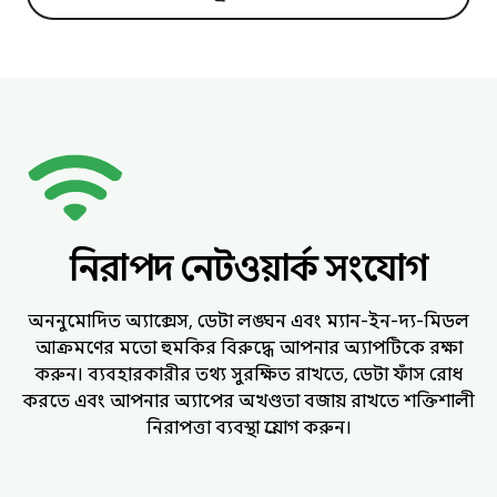
নিরাপদ নেটওয়ার্ক সংযোগ
অননুমোদিত অ্যাক্সেস, ডেটা লঙ্ঘন এবং ম্যান-ইন-দ্য-মিডল
আক্রমণের মতো হুমকির বিরুদ্ধে আপনার অ্যাপটিকে রক্ষা
করুন। ব্যবহারকারীর তথ্য সুরক্ষিত রাখতে, ডেটা ফাঁস রোধ
করতে এবং আপনার অ্যাপের অখণ্ডতা বজায় রাখতে শক্তিশালী
নিরাপত্তা ব্যবস্থা প্রয়োগ করুন।