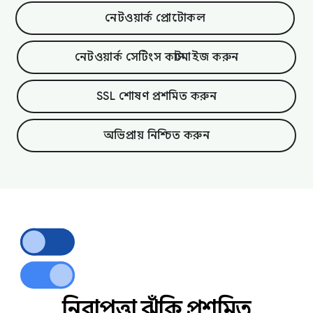
নেটওয়ার্ক প্রোটোকল
নেটওয়ার্ক সেটিংস কাস্টমাইজ করুন
SSL শোষণ প্রশমিত করুন
অভিপ্রায় নিশ্চিত করুন
নিরাপত্তা ঝুঁকি প্রশমিত