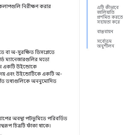
কলাপগুলি নিরীক্ষণ করার
এটি কীভাবে
জালিয়াতি
প্রশমিত করতে
সহায়তা করে
বাস্তবায়ন
সর্বোত্তম
অনুশীলন
িতে বা অ-সুরক্ষিত ডিসপ্লেতে
য়ার্ড ম্যানেজারগুলির মতো
যখন একটি উইন্ডোকে
া দেয় এবং উইন্ডোটিকে একটি অ-
রদর্শিত তথ্যগুলিকে অননুমোদিত
যাপের অবস্থা পটভূমিতে পরিবর্তিত
্বরূপ চিত্রটি ফাঁকা থাকে।