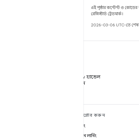
এই পৃষ্ঠার কন্টেন্ট ও কোডের
রেজিস্টার্ড ট্রেডমার্ক।
2026-03-06 UTC-তে শেষব
X
X-এ @AndroidDev হ্যান্ডেল
ফলো করুন
ANDROID সম্পর্কে আরও
এক্সপ্লোর করুন
শিখুন
গেমিং
Android
মেশিন লার্নিং