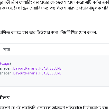
ূরবর্তী স্ক্রীন শেয়ারিং ব্যবহারের ক্ষেত্রেও সাহায্য করে৷ এটি সর্বদা 
ধার করবে, বৈধ স্ক্রিন শেয়ারিং অ্যাপগুলিও সাধারণত প্রতারণামূলক পরি
রক্ষিত করতে চান তার ভিউয়ের জন্য, নিম্নলিখিত যোগ করুন:
জাভা
Flags
(
anager
.
LayoutParams
.
FLAG_SECURE
,
anager
.
LayoutParams
.
FLAG_SECURE
ুশীলন
ুত্বপূর্ণ যে এই পদ্ধতিটি ওভারলে আক্রমণ প্রতিরোধে নির্ভরযোগ্য নয়।