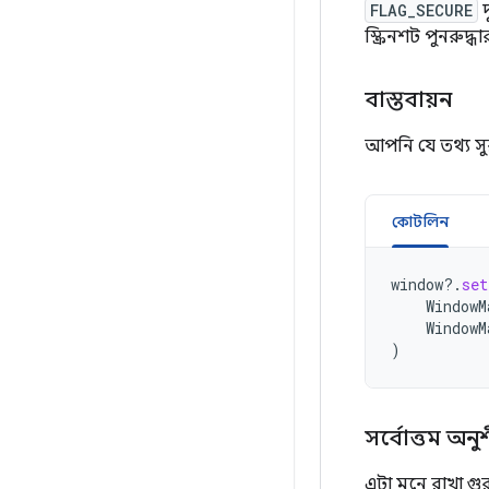
FLAG_SECURE
দ
স্ক্রিনশট পুনরুদ্
বাস্তবায়ন
আপনি যে তথ্য সু
কোটলিন
window
?.
set
WindowM
WindowM
)
সর্বোত্তম অন
এটা মনে রাখা গুর