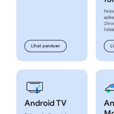
Pedom
aplik
Chro
folda
Lihat panduan
L
Android TV
An
Mo