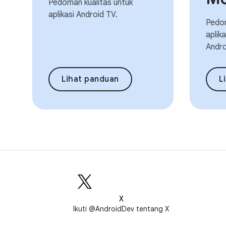
Pedoman kualitas untuk
aplikasi Android TV.
Pedom
aplik
Andro
Lihat panduan
L
X
Ikuti @AndroidDev tentang X