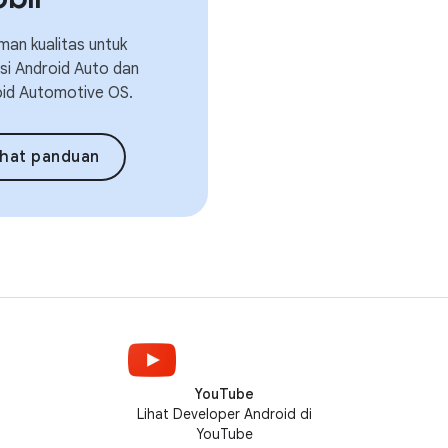
an kualitas untuk
asi Android Auto dan
id Automotive OS.
ihat panduan
YouTube
Lihat Developer Android di
YouTube