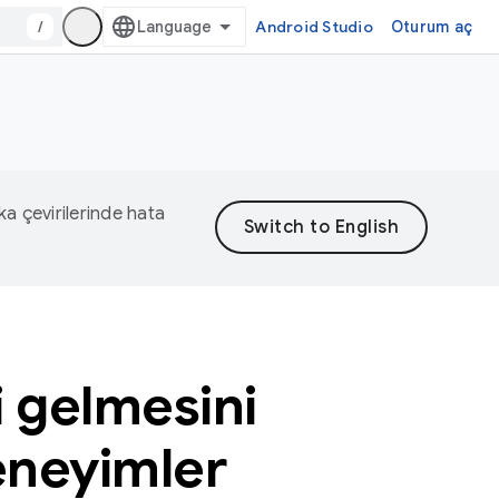
/
Android Studio
Oturum aç
eka çevirilerinde hata
i gelmesini
eneyimler