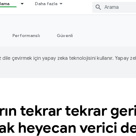
nlama
Daha fazla
Performanslı
Güvenli
iz dile çevirmek için yapay zeka teknolojisini kullanır. Yapay z
arın tekrar tekrar ger
ak heyecan verici d