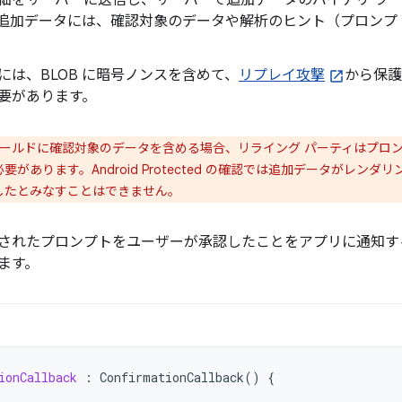
細をサーバーに送信し、サーバーで追加データ
のバイナリ ラー
追加データには、確認対象のデータや解析のヒント（プロンプト
は、BLOB に暗号ノンスを含めて、
リプレイ攻撃
から保護
要があります。
ィールドに確認対象のデータを含める場合、リライング パーティはプロ
があります。Android Protected の確認では追加データがレン
したとみなすことはできません。
されたプロンプトをユーザーが承認したことをアプリに通知
ます。
ionCallback
:
ConfirmationCallback
()
{