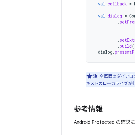
val
callback
=
val
dialog
=
Co
.
setPro
.
setExt
.
build
(
dialog
.
presentP
注:
全画面のダイアログ
キストのローカライズが
参考情報
Android Protecte