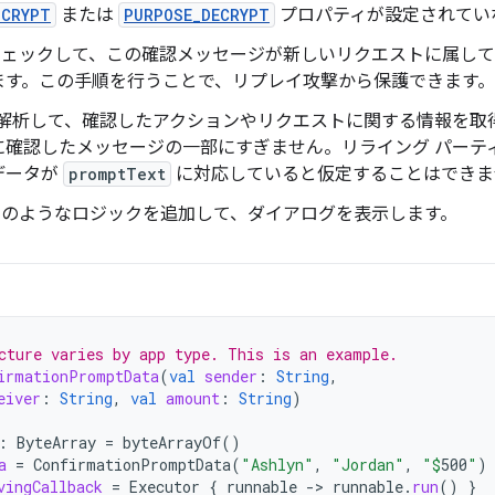
NCRYPT
または
PURPOSE_DECRYPT
プロパティが設定されてい
ェックして、この確認メッセージが新しいリクエストに属して
ます。この手順を行うことで、リプレイ攻撃から保護できます。
解析して、確認したアクションやリクエストに関する情報を取
に確認したメッセージの一部にすぎません。リライング パーテ
データが
promptText
に対応していると仮定することはできま
トのようなロジックを追加して、ダイアログを表示します。
cture varies by app type. This is an example.
irmationPromptData
(
val
sender
:
String
,
eiver
:
String
,
val
amount
:
String
)
:
ByteArray
=
byteArrayOf
()
a
=
ConfirmationPromptData
(
"Ashlyn"
,
"Jordan"
,
"
$
500
"
)
vingCallback
=
Executor
{
runnable
->
runnable
.
run
()
}