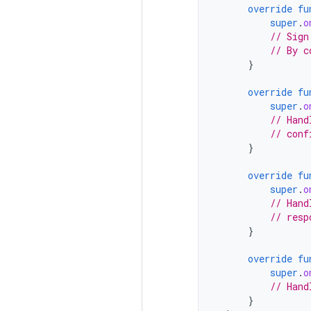
override
fu
super
.
o
// Sign
// By c
}
override
fu
super
.
o
// Hand
// conf
}
override
fu
super
.
o
// Hand
// resp
}
override
fu
super
.
o
// Hand
}