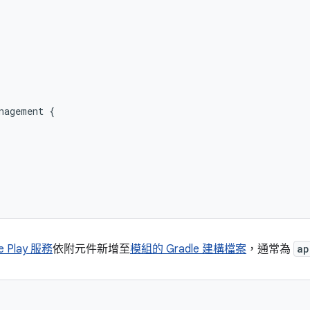


nagement {



e Play 服務
依附元件新增至
模組的 Gradle 建構檔案
，通常為
ap