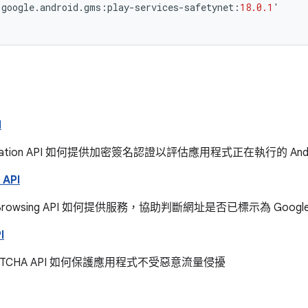
.
google
.
android
.
gms
:
play
-
services
-
safetynet
:
18.0.1
'
I
ttestation API 如何提供加密簽名認證以評估應用程式正在執行的 An
 API
afe Browsing API 如何提供服務，協助判斷網址是否已標示為 Goo
I
eCAPTCHA API 如何保護應用程式不受惡意流量侵擾