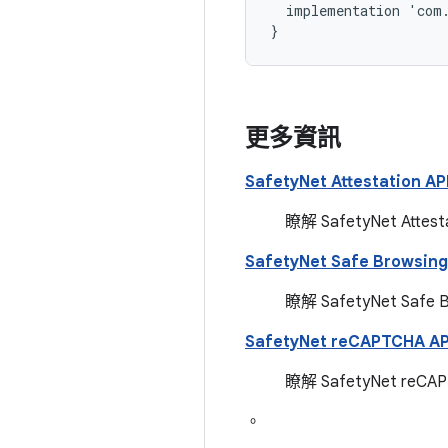
implementation
'
com
}
更多資訊
SafetyNet Attestation AP
瞭解 SafetyNet A
SafetyNet Safe Browsing
瞭解 SafetyNet S
SafetyNet reCAPTCHA AP
瞭解 SafetyNet r
。