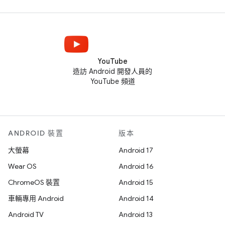
YouTube
造訪 Android 開發人員的
YouTube 頻道
ANDROID 裝置
版本
大螢幕
Android 17
Wear OS
Android 16
ChromeOS 裝置
Android 15
車輛專用 Android
Android 14
Android TV
Android 13