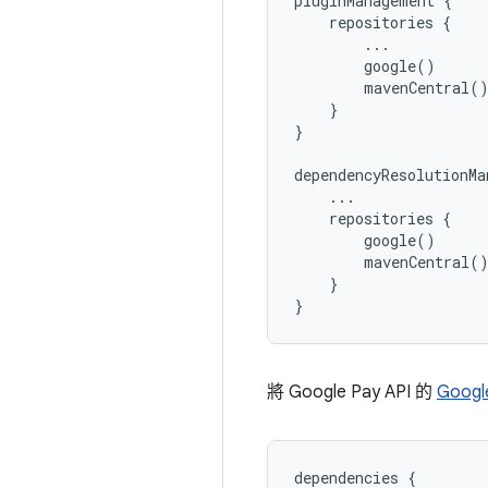
pluginManagement {

    repositories {

        ...

        google()

        mavenCentral()
    }

}

dependencyResolutionMa
    ...

    repositories {

        google()

        mavenCentral()
    }

將 Google Pay API 的
Googl
dependencies
{